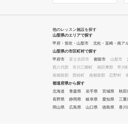
◇シミュレーター全打席設置
◇打席利用回数制限なし ◇会
員特典あり ◇プロによるワン
ポイントレッスンあり ◇初心
者、女性も安心 ◇クラブ、シ
他のレッスン施設を探す
ューズ無料レンタル ◇ゴルフ
山梨県のエリアで探す
ギアの相談もOK
甲府・笛吹・山梨市
北杜・韮崎・南ア
山梨県の市区町村で探す
甲府市
富士吉田市
都留市
山梨市
西八代郡 市川三郷町
南巨摩郡 早川
南都留郡 西桂町
南都留郡 忍野村
都道府県から探す
北海道
青森県
岩手県
宮城県
秋田
長野県
静岡県
岐阜県
愛知県
三重
岡山県
広島県
山口県
徳島県
香川