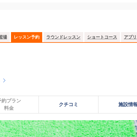
習場
レッスン予約
ラウンドレッスン
ショートコース
アプリ
る
予約プラン

クチコミ
施設情
料金