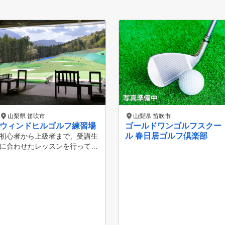
山梨県 笛吹市
山梨県 笛吹市
ウィンドヒルゴルフ練習場
ゴールドワンゴルフスクー
ル 春日居ゴルフ倶楽部
初心者から上級者まで、受講生
に合わせたレッスンを行ってお
ります。 お客様のお悩みをプ
ロにご相談ください。 受講は
１回から可能です。