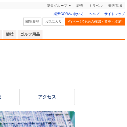
楽天グループ
証券
トラベル
楽天市場
楽天GORAの使い方
ヘルプ
サイトマップ
閲覧履歴
お気に入り
MYページ(予約の確認・変更・取消)
競技
ゴルフ用品
報
アクセス