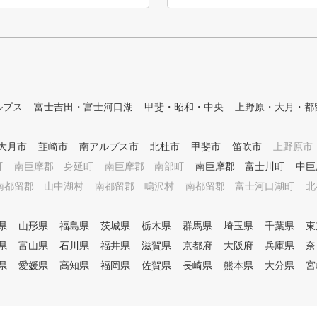
ルプス
富士吉田・富士河口湖
甲斐・昭和・中央
上野原・大月・都
大月市
韮崎市
南アルプス市
北杜市
甲斐市
笛吹市
上野原市
町
南巨摩郡 身延町
南巨摩郡 南部町
南巨摩郡 富士川町
中巨
南都留郡 山中湖村
南都留郡 鳴沢村
南都留郡 富士河口湖町
北
県
山形県
福島県
茨城県
栃木県
群馬県
埼玉県
千葉県
東
県
富山県
石川県
福井県
滋賀県
京都府
大阪府
兵庫県
奈
県
愛媛県
高知県
福岡県
佐賀県
長崎県
熊本県
大分県
宮