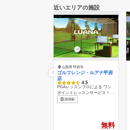
近いエリアの施設
山梨県 甲府市
ゴルフレンジ・ルアナ甲府
店
4.5
PGAレッスンプロによる ワン
ポイントレッスンサービス！
入野・宮澤 両プロの在店日時
国母駅
に合わせて予約すればワンポイ
ント レッスンを無料で受ける
ことができます。 ◇JR身延線
国母駅徒歩8分 ◇二木ゴルフ店
無料
内に併設されたインドア練習場