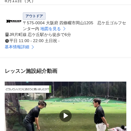
8月11日（火）

8月13日（木）

8月14日（金）

アウトドア
8月17日（月）

〒575-0004 大阪府 四條畷市岡山1205 忍ケ丘ゴルフセ
8月18日（火）

ンター内
地図を見る
JR片町線 忍ケ丘駅から徒歩で6分
8月21日（金）

平日 11:00 - 22:00 土日祝 -
8月24日（月）

基本情報詳細
8月27日（木）

8月28日（金）

8月31日（月）
レッスン施設紹介動画
▶