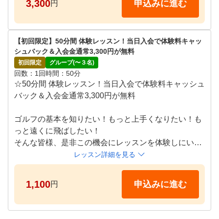
3,300
申込みに進む
円
【初回限定】50分間 体験レッスン！当日入会で体験料キャッ
シュバック＆入会金通常3,300円が無料
初回限定
グループ(〜３名)
回数
1回
時間
50分
☆50分間 体験レッスン！当日入会で体験料キャッシュ
バック＆入会金通常3,300円が無料

ゴルフの基本を知りたい！もっと上手くなりたい！も
っと遠くに飛ばしたい！

そんな皆様、是非この機会にレッスンを体験しにいら
してください。

レッスン詳細を見る
※こちらのプランはお一人様一回限りの体験プランで
す。

1,100
申込みに進む
円
★レッスン開催日は、当施設ページ情報トップの記載
をご確認ください。