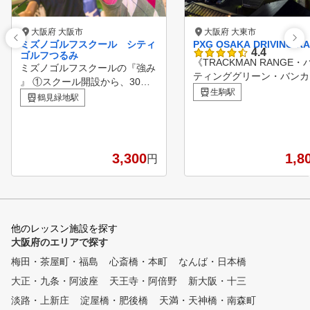
大阪府 大阪市
大阪府 大東市
ミズノゴルフスクール シティ
PXG OSAKA DRIVING R
4.4
ゴルフつるみ
《TRACKMAN RANGE・
ミズノゴルフスクールの『強み
ティンググリーン・バンカ
』 ①スクール開設から、30年
ンジ完備‼》 関西最大級30
生駒駅
以上の歴史！ ⇒ 長い歴史
鶴見緑地駅
ードのドライビングレンジ
で培ったノウハウがあります。
界最高水準の弾道計測機『
②生徒数、延べ40万人以上の実
CKMAN RANGE』を使っ
績 ③全国約70会場でスクール
率的なレッスン。 コース
を展開 ★インストラクターは
3,300
1,8
円
クオリティのベント芝のパ
、ほぼ全員が公益社団法人日本
ィンググリーンとバンカー
プロゴルフ協会（PGA）のティ
ジでのレッスンも可能！ P
ーチングプロ資格を取得してい
大阪だけの充実の設備であ
るスペシャリスト集団です。
のお悩みをコーチが解決し
★オリジナルのテキスト、DVD
他のレッスン施設を探す
！ さらに阪奈カントリークラ
による理論学習と多様なレッス
大阪府のエリアで探す
ブでの実戦的なラウンドレ
ン機具を使用した実技指導でレ
ン・スクールコンペも定期
梅田・茶屋町・福島
ッスンを重ねるごとに着実にレ
心斎橋・本町
なんば・日本橋
実施しており、楽しく充実
ベルアップできます。
大正・九条・阿波座
天王寺・阿倍野
新大阪・十三
スクールとなっておりま
またキッズ・ジュニアスク
淡路・上新庄
淀屋橋・肥後橋
天満・天神橋・南森町