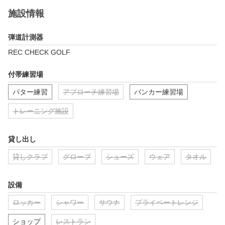
施設情報
弾道計測器
REC CHECK GOLF
付帯練習場
パター練習
アプローチ練習場
バンカー練習場
トレーニング施設
貸し出し
貸しクラブ
グローブ
シューズ
ウェア
タオル
設備
ロッカー
シャワー
サウナ
プライベートレンジ
ショップ
レストラン