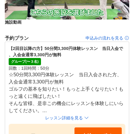
施設動画
予約プラン
申込みの流れを見る
【2回目以降の方】50分間3,300円体験レッスン　当日入会で
、入会金通常3,300円が無料
グループ(〜３名)
回数
1回
時間
50分
☆50分間3,300円体験レッスン　当日入会された方、
入会金通常3,300円が無料

ゴルフの基本を知りたい！もっと上手くなりたい！も
っと遠くに飛ばしたい！

そんな皆様、是非この機会にレッスンを体験しにいら
してください。

レッスン詳細を見る
★レッスン開催日は、当施設ページ情報トップの記載
をご確認ください。