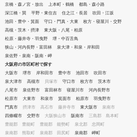
も開講しております。初心
京橋・森ノ宮・放出
上本町・鶴橋
都島・森小路
らプロを目指すお子様まで
深江橋・巽
平野・東住吉
住之江・長居
くゴルフを学べます。小さ
吹田・江坂
子様から高校生まで幅広い
池田・豊中・箕面
守口・門真・大東
枚方・寝屋川・交野
キュラムでお待ちしており
高槻・茨木・摂津
東大阪・八尾・柏原
。
松原・藤井寺・羽曳野
堺・中百舌鳥
狭山・河内長野・富田林
泉大津・和泉・岸和田
泉佐野・泉南・阪南・岬
大阪府の市区町村で探す
大阪市
堺市
岸和田市
豊中市
池田市
吹田市
泉大津市
高槻市
貝塚市
守口市
枚方市
茨木市
八尾市
泉佐野市
富田林市
寝屋川市
河内長野市
松原市
大東市
和泉市
箕面市
柏原市
羽曳野市
門真市
摂津市
高石市
藤井寺市
東大阪市
泉南市
四條畷市
交野市
大阪狭山市
阪南市
三島郡 島本町
豊能郡 豊能町
豊能郡 能勢町
泉北郡 忠岡町
泉南郡 熊取町
泉南郡 田尻町
泉南郡 岬町