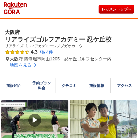
レッスントップへ
大阪府
リアライズゴルフアカデミー 忍ケ丘校
リアライズゴルフアカデミーシノブガオカコウ
4.3
4件
大阪府 四條畷市岡山1205 忍ケ丘ゴルフセンター内
地図を見る
予約プラン

施設紹介
クチコミ
施設情報
アクセス
料金
▶