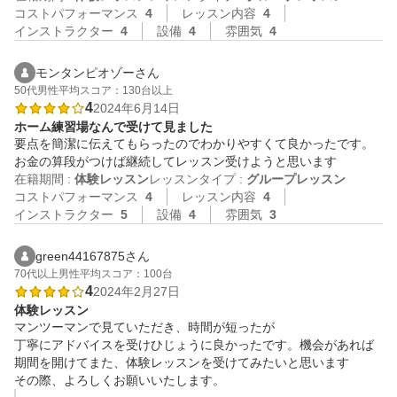
コストパフォーマンス
4
レッスン内容
4
インストラクター
4
設備
4
雰囲気
4
モンタンピオゾーさん
50代
男性
平均スコア：130台以上
4
2024年6月14日
ホーム練習場なんで受けて見ました
要点を簡潔に伝えてもらったのでわかりやすくて良かったです。

お金の算段がつけば継続してレッスン受けようと思います
在籍期間 :
体験レッスン
レッスンタイプ :
グループレッスン
コストパフォーマンス
4
レッスン内容
4
インストラクター
5
設備
4
雰囲気
3
green44167875さん
70代以上
男性
平均スコア：100台
4
2024年2月27日
体験レッスン
マンツーマンで見ていただき、時間が短ったが

丁寧にアドバイスを受けひじょうに良かったです。機会があれば

期間を開けてまた、体験レッスンを受けてみたいと思います

その際、よろしくお願いいたします。