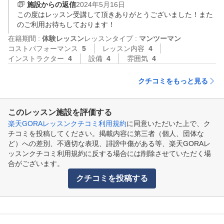
施設からの返信
2024年5月16日
この度はレッスン受講して頂きありがとうございました！また
のご利用お待ちしております！
在籍期間 :
体験レッスン
レッスンタイプ :
マンツーマン
コストパフォーマンス
5
レッスン内容
4
インストラクター
4
設備
4
雰囲気
4
クチコミをもっと見る
このレッスン施設を評価する
楽天GORAレッスンクチコミ利用規約
に同意いただいた上で、ク
チコミを投稿してください。掲載内容に第三者（個人、団体な
ど）への差別、不適切な表現、誹謗中傷がある等、楽天GORAレ
ッスンクチコミ利用規約に反する場合には削除させていただく場
合がございます。
クチコミを投稿する