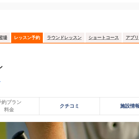
習場
レッスン予約
ラウンドレッスン
ショートコース
アプリ
ン
予約プラン

クチコミ
施設情
料金