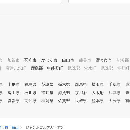
備え、快適な自動ティーアップ
で練習に集中できます。落ち着
いたクラブハウスや充実したサ
ービスが、訪れるたびに上質な
ゴルフが体験できます。
市
加賀市
羽咋市
かほく市
白山市
能美市
野々市市
能美郡
郡 宝達志水町
鹿島郡 中能登町
鳳珠郡 穴水町
鳳珠郡 能登町
県
山形県
福島県
茨城県
栃木県
群馬県
埼玉県
千葉県
東
県
富山県
石川県
福井県
滋賀県
京都府
大阪府
兵庫県
奈
県
愛媛県
高知県
福岡県
佐賀県
長崎県
熊本県
大分県
宮
野々市・白山
ジャンボゴルフガーデン