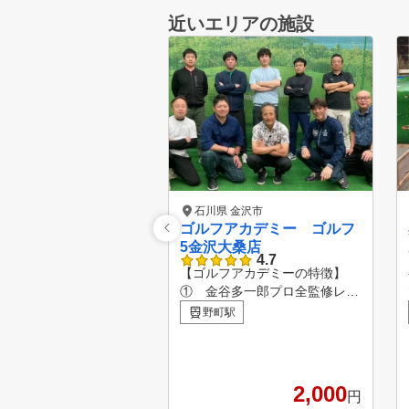
近いエリアの施設
石川県 金沢市
ゴルフアカデミー ゴルフ
5金沢大桑店
4.7
【ゴルフアカデミーの特徴】
① 金谷多一郎プロ全監修レッ
スン 入会者には、金谷
野町駅
プロ監修レッスンテキストを無
料配布！ ② ライフスタイル
に合わせてお好きな時に通えま
す。 曜日毎に様々な時
2,000
円
間帯でレッスンを行っています