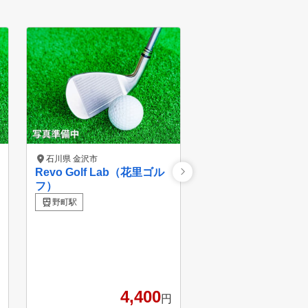
石川県 金沢市
石川県 金沢市
Revo Golf Lab（花里ゴル
Revo Golf Lab（GO
フ）
ME 金沢西インタ
ジオ）
野町駅
西金沢駅
4,400
3
円