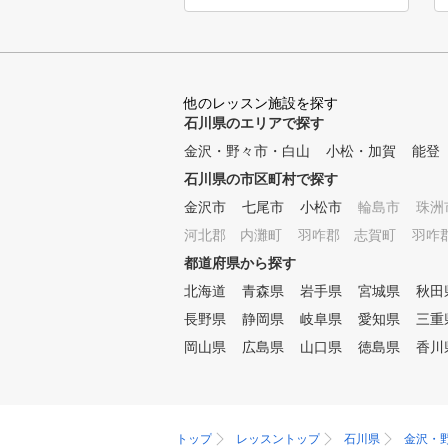
。 ③ 完全少人数体制のレッ
スン 各コース最大5名に
対して、プロインストラクター
1名がマンツーマン方式で指導
します。 ④ いつでも快適室
他のレッスン施設を探す
内レッスン 夏は涼しく
石川県のエリアで探す
、冬は暖かい、紫外線も気にな
金沢・野々市・白山
らない。 ⑤ 初めての方から
小松・加賀
能登
上級者まで個別のカリキュラム
石川県の市区町村で探す
（ジュニアは小学1年生から）
金沢市
七尾市
小松市
輪島市
珠洲
初心者から中上級者まで
、個別にカリキュラムを作成し
河北郡 内灘町
羽咋郡 志賀町
羽咋
、習得度に合わせて指導します
都道府県から探す
。 ⑥ 練習器具を使ったドリ
北海道
ルレッスン 150種類以上
青森県
岩手県
宮城県
秋田
の練習方法より、受講生に合っ
長野県
静岡県
岐阜県
愛知県
三重
た練習方法を提案します。 ⑦
岡山県
広島県
山口県
徳島県
香川
ゴルフシミュレータによる仮
想ラウンド コースデビ
ューに備えて、模擬ラウンドを
体験できます。 ⑧ ラウンド
レッスン 初心者のコー
トップ
レッスントップ
石川県
金沢・