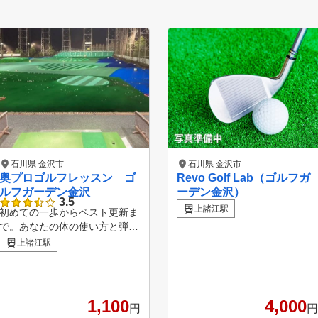
石川県 金沢市
石川県 金沢市
奥プロゴルフレッスン ゴ
Revo Golf Lab（ゴルフガ
ルフガーデン金沢
ーデン金沢）
3.5
上諸江駅
初めての一歩からベスト更新ま
で。あなたの体の使い方と弾道
の因果に寄り添い、再現性の高
上諸江駅
いショットづくりをサポートし
ます。 練習場の特徴 心地よい
空間と洗練された設備が魅力の
ゴルフガーデン金沢。 100ヤー
1,100
4,000
円
円
ドのフェアウェイに全32打席を