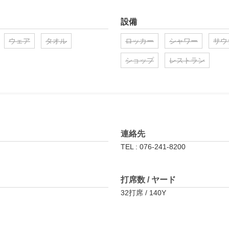
設備
ウェア
タオル
ロッカー
シャワー
サウ
ショップ
レストラン
連絡先
TEL : 076-241-8200
打席数 / ヤード
32打席 / 140Y