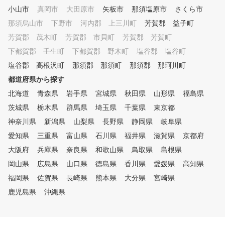
ペを開催します。努力の成果を
小山市
真岡市
大田原市
矢板市
那須塩原市
さくら市
発揮しましょう。 ラウンドレ
那須烏山市
下野市
河内郡 上三川町
芳賀郡 益子町
ッスンも受けやすいように、リ
芳賀郡 茂木町
芳賀郡 市貝町
芳賀郡 芳賀町
ーズナブルな設定にしてありま
す。 ※体験レッスンでは、ス
下都賀郡 壬生町
下都賀郡 野木町
塩谷郡 塩谷町
イングの悪い所をご指摘させて
塩谷郡 高根沢町
那須郡 那須町
那須郡 那珂川町
頂きますが、具体的な修正方法
はご入会頂いてからになります
都道府県から探す
。 入会をご検討して頂ける方
北海道
青森県
岩手県
宮城県
秋田県
山形県
福島県
のご予約リクエストをお願い致
茨城県
栃木県
群馬県
埼玉県
千葉県
東京都
します。 Golbee 大城ゴルフ
練習場フェアウェイ校に是非お
神奈川県
新潟県
山梨県
長野県
静岡県
岐阜県
越しください！
愛知県
三重県
富山県
石川県
福井県
滋賀県
京都府
大阪府
兵庫県
奈良県
和歌山県
鳥取県
島根県
岡山県
広島県
山口県
徳島県
香川県
愛媛県
高知県
福岡県
佐賀県
長崎県
熊本県
大分県
宮崎県
鹿児島県
沖縄県