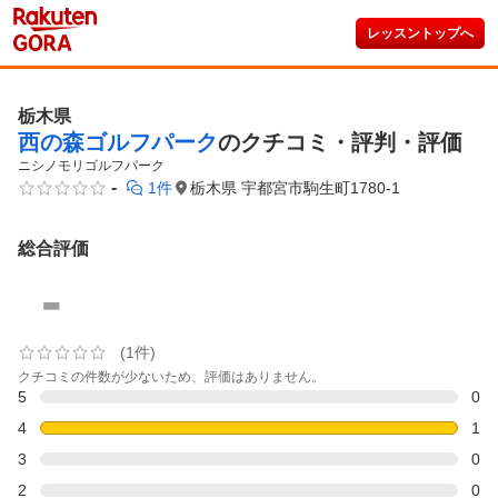
レッスントップへ
栃木県
西の森ゴルフパーク
のクチコミ・評判・評価
ニシノモリゴルフパーク
-
1件
栃木県 宇都宮市駒生町1780-1
総合評価
-
(1件)
クチコミの件数が少ないため、評価はありません。
5
0
4
1
3
0
2
0