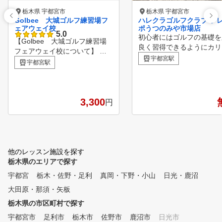
栃木県 宇都宮市
栃木県 宇都宮市
Golbee 大城ゴルフ練習場フ
ハレクラゴルフクラブ フ
ェアウェイ校
ポうつのみや市場店
5.0
初心者にはゴルフの基礎を
【Golbee 大城ゴルフ練習場
良く習得できるようにカリ
フェアウェイ校について】 こ
ラムを作成し、スモールス
宇都宮駅
れからゴルフを始めるので、ク
宇都宮駅
プを踏みながら段々と上達
セの無い綺麗なスイングを身に
け進行します。 経験者の
つけたい。 自己流でやってき
は最新シミュレーション機
たので、最近上達が停滞してい
使用して現状の悩みの原因
る。 年齢と供に、飛距離が出
3,300
円
つけ改善方法をアドバイス
なくなった。 スライスしか出
た、毎回お客様とコミュニ
ない。 など、それぞれゴルフ
ションをとりながら進行し
に対して悩みがある方がこのサ
ので、大きな課題を進めつ
イトを見て下さったと思います
、今困っている小さな悩み
。 ＰＧＡ公認ゴルフスクール
他のレッスン施設を探す
決します。 上級者には超
Ｇolbeeでは、プロゴルファー
栃木県のエリアで探す
能弾道測定器を用いより専
の平均値を基に作られたＰＧＡ
宇都宮
栃木・佐野・足利
真岡・下野・小山
日光・鹿沼
なアドバイスもいたします
基本ゴルフ教本に則った指導を
固定観念にとらわれないレ
大田原・那須・矢板
しています。 また、皆様がゴ
ンを心がけ、お客様のニー
ルフを楽しんでもらうことのお
栃木県の市区町村で探す
合った提案をいたします。
手伝いもさせて頂いてます。
宇都宮市
足利市
栃木市
佐野市
鹿沼市
日光市
定期的に受講生様でゴルフコン