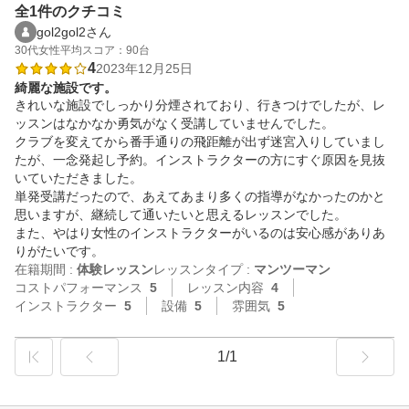
全1件のクチコミ
gol2gol2さん
30代
女性
平均スコア：90台
4
2023年12月25日
綺麗な施設です。
きれいな施設でしっかり分煙されており、行きつけでしたが、レ
ッスンはなかなか勇気がなく受講していませんでした。

クラブを変えてから番手通りの飛距離が出ず迷宮入りしていまし
たが、一念発起し予約。インストラクターの方にすぐ原因を見抜
いていただきました。

単発受講だったので、あえてあまり多くの指導がなかったのかと
思いますが、継続して通いたいと思えるレッスンでした。

また、やはり女性のインストラクターがいるのは安心感がありあ
りがたいです。
在籍期間 :
体験レッスン
レッスンタイプ :
マンツーマン
コストパフォーマンス
5
レッスン内容
4
インストラクター
5
設備
5
雰囲気
5
1/1