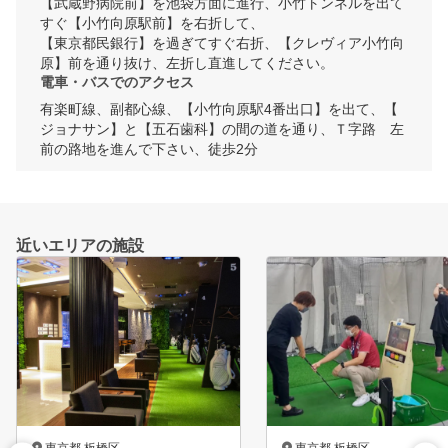
【武蔵野病院前】を池袋方面に進行、小竹トンネルを出て
すぐ【小竹向原駅前】を右折して、

【東京都民銀行】を過ぎてすぐ右折、【クレヴィア小竹向
原】前を通り抜け、左折し直進してください。
電車・バスでのアクセス
有楽町線、副都心線、【小竹向原駅4番出口】を出て、【
ジョナサン】と【五石歯科】の間の道を通り、Ｔ字路　左
前の路地を進んで下さい、徒歩2分
近いエリアの施設