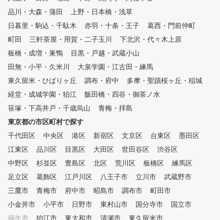
たことのない方、ぜひ参加
品川・大森・蒲田
上野・日本橋・浅草
みてください。(料金は別
かります) 7．ジュニアレ
日暮里・駒込・千駄木
赤羽・十条・王子
葛西・門前仲町
もあります！未経験のお子
町田
三軒茶屋・用賀・二子玉川
下北沢・代々木上原
も楽しくゴルフを始められ
。
板橋・成増・巣鴨
目黒・戸越・武蔵小山
田無・小平・久米川
大泉学園・江古田・練馬
東久留米・ひばりヶ丘
調布・府中
多摩・聖蹟桜ヶ丘・稲城
経堂・成城学園・狛江
飯田橋・四谷・御茶ノ水
笹塚・下高井戸・千歳烏山
青梅・拝島
東京都の市区町村で探す
千代田区
中央区
港区
新宿区
文京区
台東区
墨田区
江東区
品川区
目黒区
大田区
世田谷区
渋谷区
中野区
杉並区
豊島区
北区
荒川区
板橋区
練馬区
足立区
葛飾区
江戸川区
八王子市
立川市
武蔵野市
三鷹市
青梅市
府中市
昭島市
調布市
町田市
小金井市
小平市
日野市
東村山市
国分寺市
国立市
福生市
狛江市
東大和市
清瀬市
東久留米市