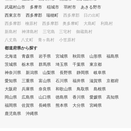
武蔵村山市
多摩市
稲城市
羽村市
あきる野市
西東京市
西多摩郡 瑞穂町
西多摩郡 日の出町
西多摩郡 檜原村
西多摩郡 奥多摩町
大島町
利島村
新島村
神津島村
三宅島 三宅村
御蔵島村
八丈島 八丈町
青ヶ島村
小笠原村
都道府県から探す
北海道
青森県
岩手県
宮城県
秋田県
山形県
福島県
茨城県
栃木県
群馬県
埼玉県
千葉県
東京都
神奈川県
新潟県
山梨県
長野県
静岡県
岐阜県
愛知県
三重県
富山県
石川県
福井県
滋賀県
京都府
大阪府
兵庫県
奈良県
和歌山県
鳥取県
島根県
岡山県
広島県
山口県
徳島県
香川県
愛媛県
高知県
福岡県
佐賀県
長崎県
熊本県
大分県
宮崎県
鹿児島県
沖縄県