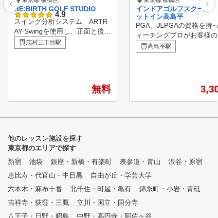
東京都 板橋区
東京都 板橋区
RE:BIRTH GOLF STUDIO
インドアゴルフスクール 
4.9
ットイン高島平
スイング分析システム ARTR
PGA、JLPGAの資格を持
AY-Swingを使用し、正面と後方
ィーチングプロがお客様の
からスイングの撮影を行い分析
志村三丁目駅
み、レベルに合わせたレッ
高島平駅
します。 ハイスピード110fps
で上達へ導きます。 レッ
撮影により、体の動き、クラブ
経験豊富なプロが未経験の
の動きだけでなくフェースの向
シニア、ジュニアにも親切
きも止まって確認することがで
寧にレッスンさせて頂きま
無料
3,3
きます。 ライン、円、平行線
フットインのココがポイン
、垂直線などを簡単に引くこと
1．1回1時間、1日1コマ
ができ、視覚的にスイング分析
ても、会費は同じ 2．予約
が可能です。 高精度弾道測定
は当日でもOK（LINEまた
器GCQuadを使用し、より細か
電話） 3．シューズもクラ
他のレッスン施設を探す
なインパクトデータを確認し問
レンタル無料だから手ぶら
東京都のエリアで探す
題点を解決します。 実力を兼
K！ロッカーも完備してい
ね揃えた現役プロ達によるマン
新宿
池袋
銀座・新橋・有楽町
表参道・青山
。 4．インドアだから夏で
渋谷・原宿
ツーマンレッスンにより、ゴル
でも快適です 5．充実した
恵比寿・代官山・中目黒
自由が丘・学芸大学
フに関するお悩みや上達に向け
で、フォームチェックやシ
て全力でサポートいたします。
六本木・麻布十番
北千住・町屋・亀有
錦糸町・小岩・青砥
ト計測が可能 6．コースレ
ンもあります！インドアレ
吉祥寺・荻窪・三鷹
立川・国立・国分寺
ンで力をつけた方、コース
八王子・日野・昭島
中野・高円寺・阿佐ヶ谷