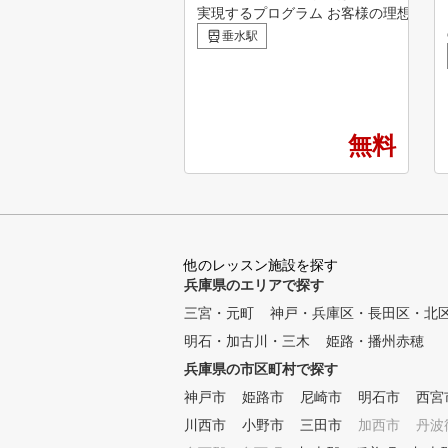
実現するプログラム お客様の理想の姿
のレッスンプログラムを計画します。
垂水駅
ース、飛距離アップコース、スコアア
などスイングのレッスンだけではなく
たトレーニングやコース戦略方法も実
。 Point.02 コースでも練習場でもオンラインでサポー
トレッスン対応 コースを回られた際、
無料
れた際に動画で確認し、いつでもサポ
習内容もトレーナーが計画するため目
を作り出します。 Point.03 24時間 VIP ROOMを完備
個室のVIP ROOMを完備し、上質なプ
でレッスン、トレーニングを行えます。※
垂水店限定となっております。 北区店のご予約はこち
他のレッスン施設を探す
らから！ https://gora.golf.rakuten.co.jp/
兵庫県のエリアで探す
uide/3118
三宮・元町
神戸・兵庫区・長田区・北
明石・加古川・三木
姫路・播州赤穂
兵庫県の市区町村で探す
神戸市
姫路市
尼崎市
明石市
西宮
川西市
小野市
三田市
加西市
丹波