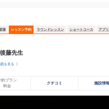
習場
レッスン予約
ラウンドレッスン
ショートコース
アプリ
 後藤先生
地図を見る
予約プラン

クチコミ
施設情
料金