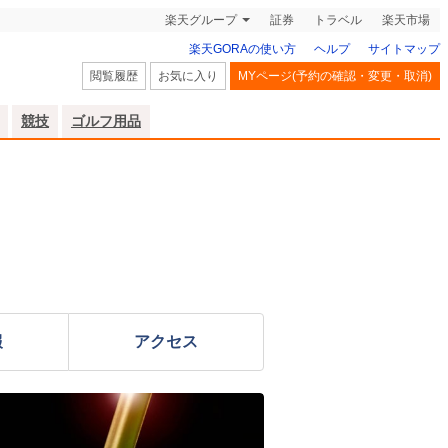
楽天グループ
証券
トラベル
楽天市場
楽天GORAの使い方
ヘルプ
サイトマップ
閲覧履歴
お気に入り
MYページ(予約の確認・変更・取消)
競技
ゴルフ用品
報
アクセス