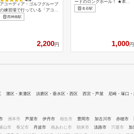
ードのロングホール！ ★本格
を実現するため
アコーディア・ゴルフグループ
的なバンカー場もスクール生は
名谷駅
スイング徹底コ
の練習場で行っている「アコー
無料でご利用可能。 ★コーチ
ップコースなど
ディア・ゴルフ・アカデミー」
西神南駅
がラウンド指導を行う「研修ラ
ゴルフに特化し
を開催しています。 レベル別
ウンド」やスクール生同士の「
施していきます
クラス・少人数で1回60分のレ
ゴルフコ ンペ」を定期開催。
ッスン。 毎日開講しています
たくさんのラウンド経験を積み
練習場で練習さ
ので、ご自身のスケジュールに
2,200
1,000
、スキルアップしていきましょ
円
円
ートします。練
合わせてクラスが選べます。
う！
標達成への近道
また、アコーディア・ゴルフグ
ループのゴルフ場でのコースレ
ライベート空間
ッスンもあり、より実践的なス
VIPROOMは
キルアップができます。 詳細
はアコーディア・ガーデン西神
lesson/school/g
までお問合せ下さい。
区
灘区・東灘区
須磨区・垂水区・西区
西宮・芦屋
尼崎・塚口・
市
洲本市
芦屋市
伊丹市
相生市
豊岡市
加古川市
赤穂市
篠山市
養父市
丹波市
南あわじ市
朝来市
淡路市
宍粟市
加