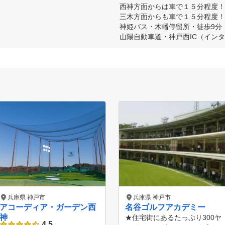
　西神方面からは車で１５分程度！

　三木方面からも車で１５分程度！

　神姫バス・木幡停留所・徒歩9分

　山陽自動車道・神戸西IC（イン
兵庫県 神戸市
兵庫県 神戸市
アコーディア・ガーデン西
名谷ゴルフアカデミー
神
★住宅街にあるたっぷり300ヤ
4.5