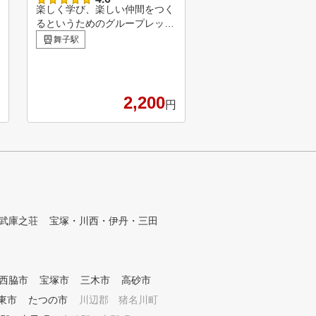
楽しく学び、楽しい仲間をつく
PARゴルフアカデミー
るというためのグループレッス
幹部の安定はだけでは
ン形態ですが、レッスンはその
り生徒さん一人ひとり
舞子駅
学園都市駅
人それぞれに合ったパーソナル
たスイング作りに特化
（PARsonal） な内容でお一人
スンを実施いたします。 楽
お一人の長所、個性を伸ばしま
く学び、楽しい仲間を
す。
いうためのグループレ
2,200
2
円
態ですが、レッスンは
れぞれに合ったパーソナ
Rsonal） な内容でお
人の長所、個性を伸ば
武庫之荘
宝塚・川西・伊丹・三田
西脇市
宝塚市
三木市
高砂市
東市
たつの市
川辺郡 猪名川町