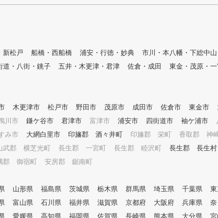
合わせて受講可能。初心者から
上級者まで、個人カルテを作成
しお客様のレベルに合わせたレ
ッスンを行います。 ★最新の
スイング分析システム「ドクタ
・新松戸
ーズアイ」導入 スタジオレッ
船橋・西船橋
浦安・行徳・妙典
市川・本八幡・下総中山
スンでは「ドクターズアイ」を
街道・八街・銚子
五井・木更津・君津
佐倉・成田
東金・茂原・一
使用し、美しいスイングの形成
をサポート。正しいスイングを
身につけ、飛距離や打球方向の
ブレをなくしましょう。
市
木更津市
松戸市
野田市
茂原市
成田市
佐倉市
東金市
鴨川市
鎌ケ谷市
君津市
富津市
浦安市
四街道市
袖ケ浦市
すみ市
大網白里市
印旛郡 酒々井町
印旛郡 栄町
香取郡 神
山武郡 横芝光町
長生郡 一宮町
長生郡 睦沢町
長生郡 長生村
隅郡 御宿町
安房郡 鋸南町
県
山形県
福島県
茨城県
栃木県
群馬県
埼玉県
千葉県
東
県
富山県
石川県
福井県
滋賀県
京都府
大阪府
兵庫県
奈
県
愛媛県
高知県
福岡県
佐賀県
長崎県
熊本県
大分県
宮