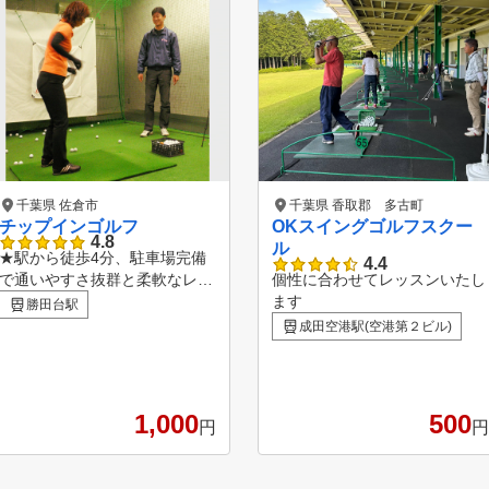
千葉県 佐倉市
千葉県 香取郡 多古町
チップインゴルフ
OKスイングゴルフスクー
4.8
ル
★駅から徒歩4分、駐車場完備
4.4
で通いやすさ抜群と柔軟なレッ
個性に合わせてレッスンいたし
スンスタイル スクール内での
ます
勝田台駅
レッスン以外にも、実践的なラ
成田空港駅(空港第２ビル)
ウンドレッスンや屋外練習場で
の練習も可能で、弾道や飛距離
を目視で確認できます。 ★柔
軟なチケット制とマンツーマン
1,000
500
円
円
レッスン チケット制の60分マ
ンツーマンレッスンは完全予約
制で、あなたのスケジュールに