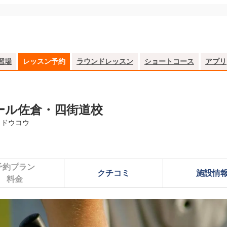
習場
レッスン予約
ラウンドレッスン
ショートコース
アプリ
ール佐倉・四街道校
イドウコウ
予約プラン

クチコミ
施設情
料金