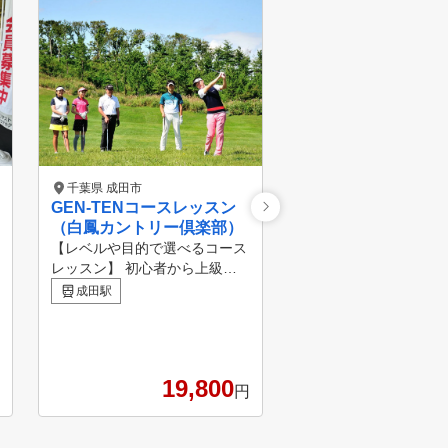
千葉県 成田市
千葉県 佐倉市
GEN-TENコースレッスン
アコーディア・ガー
（白鳳カントリー倶楽部）
津
4.4
【レベルや目的で選べるコース
初級者から上級者まで
レッスン】 初心者から上級者
に寄り添ったレッスン
まで、「楽しく上達」を実感で
成田駅
いただきます。 基礎・
ユーカリが丘駅
きる豊富なレッスンメニューか
繰り返し練習し、正し
ら、あなたにピッタリのゴルフ
グで基本的な動きを身
レッスンが選べます。 【アク
れます。
セスと練習環境に優れたゴルフ
19,800
2
コース】 東京、千葉、埼玉、
円
名古屋、大阪近郊の24コースで
開催しています。 市街地から