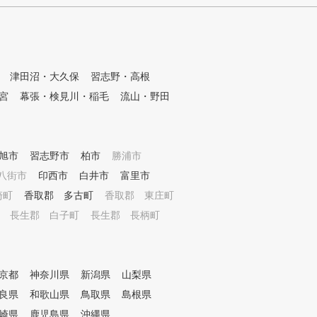
のアクセスが良く、コースレイ
アウトに定評がある人気ゴルフ
コースばかりです。 ドライビ
ングレンジやアプローチグリー
ンなどの練習環境も充実してい
ます。 【情熱と個性があふれ
津田沼・大久保
習志野・高根
るコーチ】 コーチたちはみん
宮
幕張・検見川・稲毛
流山・野田
な、あなたと共に考え、目標へ
導き、それを達成するために全
力を尽くします。そんな情熱と
個性があふれるコーチたちに会
旭市
習志野市
いにきてください。 【メンバ
柏市
勝浦市
ーとコーチが集うクラブハウス
八街市
印西市
白井市
富里市
】 メンバー専用ページもござ
崎町
香取郡 多古町
香取郡 東庄町
います。 メンバーの皆さま一
人一人のロッカールームとレッ
長生郡 白子町
長生郡 長柄町
スンやイベントの輪が広がるメ
ンバーズラウンジを新設しまし
た。 ゴルフ上達とステキなゴ
ルフライフのために。クラブハ
京都
神奈川県
新潟県
山梨県
ウスが、あなたのMeet on the
良県
和歌山県
鳥取県
島根県
Green！をサポートします。
崎県
鹿児島県
沖縄県