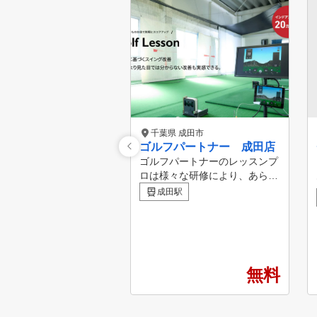
千葉県 成田市
ゴルフパートナー 成田店
ゴルフパートナーのレッスンプ
ロは様々な研修により、あらゆ
る方面から生徒様の上達をサポ
成田駅
ートしています！ ビギナーか
らベテランまで、全てのゴルフ
ァーを支える独自のメソッド ■
POINT１ 診断・カルテ作成
弾道測定器・シミュレーターを
無料
用いて、現状把握を行う事で、
あなたに必要な練習方法を導き
出します。 ■POINT２ スイン