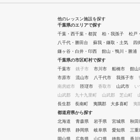
グレッスン 弊社のレッスンプ
ロは最新のスイング理論を元に
、お客様のスイングに合った最
他のレッスン施設を探す
適のスイング理論をご提案する
千葉県のエリアで探す
ことで上達をサポートします。
■POINT３ クラブフィッティ
千葉・西千葉・都賀
柏・我孫子
松戸
ング 現在のクラブが合ってい
八千代・勝田台
蘇我・鎌取・土気
四
るか、レッスンプロがチェック
いたします。また、次のステッ
鎌ヶ谷・白井・印西
館山・鴨川・勝浦
プに向けて使うべきクラブも合
千葉県の市区町村で探す
わせてご提案いたします。 ■P
千葉市
OINT４ 筋力・柔軟性 ゴルフ
銚子市
市川市
船橋市
館山
に必要な筋力は他のスポーツと
市原市
流山市
八千代市
我孫子市
異なって限られています。ご自
南房総市
匝瑳市
香取市
山武市
い
宅でも簡単にできるトレーニン
グメニューも合わせて提案しま
山武郡 九十九里町
山武郡 芝山町
す。 ■POINT５ コースマネジ
長生郡 長南町
夷隅郡 大多喜町
夷
メント ほとんどのゴルファー
都道府県から探す
がこの部分でスコアをロスして
います。スコアアップに重要な
北海道
青森県
岩手県
宮城県
秋田
コースマネジメントやメンタル
長野県
静岡県
岐阜県
愛知県
三重
トレーニング含めてレッスンい
たします。
岡山県
広島県
山口県
徳島県
香川