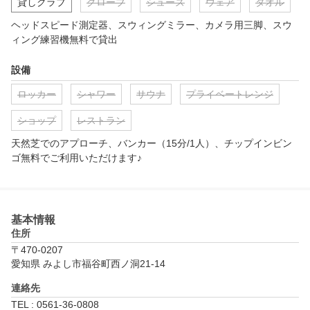
貸しクラブ
グローブ
シューズ
ウェア
タオル
ヘッドスピード測定器、スウィングミラー、カメラ用三脚、スウ
ィング練習機無料で貸出
設備
ロッカー
シャワー
サウナ
プライベートレンジ
ショップ
レストラン
天然芝でのアプローチ、バンカー（15分/1人）、​チップインビン
ゴ無料でご利用いただけます♪​
基本情報
住所
〒470-0207
愛知県 みよし市福谷町西ノ洞21-14
連絡先
TEL : 0561-36-0808