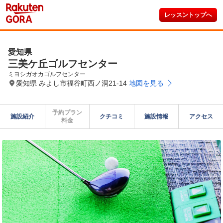
レッスントップへ
愛知県
三美ケ丘ゴルフセンター
ミヨシガオカゴルフセンター
愛知県 みよし市福谷町西ノ洞21-14
地図を見る
予約プラン

施設紹介
クチコミ
施設情報
アクセス
料金