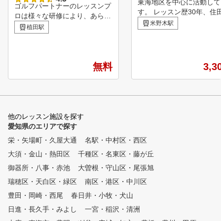
東海地区を中心に活動して
ゴルフパートナーのレッスンプ
す。 レッスン歴30年、住
ロは様々な研修により、あらゆ
朗です。お客様の問題解決
米野木駅
る方面から生徒様の上達をサポ
植田駅
来ますよう最大限ご協力致
ートしています！ ビギナーか
す。
らベテランまで、全てのゴルフ
ァーを支える独自のメソッド ■
POINT１ 診断・カルテ作成
無料
3,3
弾道測定器・シミュレーターを
用いて、現状把握を行う事で、
あなたに必要な練習方法を導き
出します。 ■POINT２ スイン
グレッスン 弊社のレッスンプ
他のレッスン施設を探す
ロは最新のスイング理論を元に
愛知県のエリアで探す
、お客様のスイングに合った最
栄・矢場町・久屋大通
名駅・中村区・西区
適のスイング理論をご提案する
大須・金山・熱田区
ことで上達をサポートします。
千種区・名東区・藤が丘
■POINT３ クラブフィッティ
御器所・八事・赤池
大曽根・守山区・尾張旭
ング 現在のクラブが合ってい
瑞穂区・天白区・緑区
南区・港区・中川区
るか、レッスンプロがチェック
いたします。また、次のステッ
豊田・岡崎・西尾
春日井・小牧・犬山
プに向けて使うべきクラブも合
日進・長久手・みよし
一宮・稲沢・清洲
わせてご提案いたします。 ■P