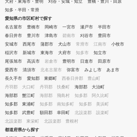
大府・東海市・豊明
OINT４ 筋力・柔軟性 ゴルフ
刈谷・安城・知立
豊橋・豊川・田原
に必要な筋力は他のスポーツと
知多・半田・常滑
異なって限られています。ご自
愛知県の市区町村で探す
宅でも簡単にできるトレーニン
グメニューも合わせて提案しま
名古屋市
豊橋市
岡崎市
一宮市
瀬戸市
半田市
す。 ■POINT５ コースマネジ
春日井市
豊川市
津島市
碧南市
刈谷市
豊田市
メント ほとんどのゴルファー
安城市
がこの部分でスコアをロスして
西尾市
蒲郡市
犬山市
常滑市
江南市
小牧市
います。スコアアップに重要な
稲沢市
新城市
東海市
大府市
知多市
知立市
コースマネジメントやメンタル
尾張旭市
高浜市
岩倉市
豊明市
日進市
田原市
トレーニング含めてレッスンい
たします。
愛西市
清須市
北名古屋市
弥富市
みよし市
あま市
長久手市
愛知郡 東郷町
西春日井郡 豊山町
丹羽郡 大口町
丹羽郡 扶桑町
海部郡 大治町
海部郡 蟹江町
海部郡 飛島村
知多郡 阿久比町
知多郡 東浦町
知多郡 南知多町
知多郡 美浜町
知多郡 武豊町
額田郡 幸田町
北設楽郡 設楽町
北設楽郡 東栄町
北設楽郡 豊根村
都道府県から探す