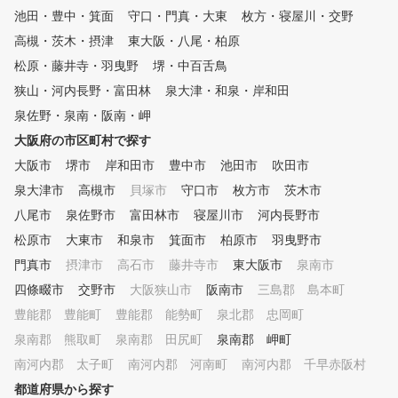
池田・豊中・箕面
レッスンから始められたらいか
守口・門真・大東
枚方・寝屋川・交野
がでしようか⁉ ◆アメリカンゴ
高槻・茨木・摂津
東大阪・八尾・柏原
ルフスクールには、心揺さぶる
松原・藤井寺・羽曳野
堺・中百舌鳥
何かが・・・・・ 月4回・無制
限コースがあり、いずれもグリ
狭山・河内長野・富田林
泉大津・和泉・岸和田
ップ・アドレスルーティンから
泉佐野・泉南・阪南・岬
始まり体の動き・腕の動きを覚
大阪府の市区町村で探す
えます。 もちろん、初心者に
はグリップ・構えから始まりバ
大阪市
堺市
岸和田市
豊中市
池田市
吹田市
ランスの良い綺麗なスイング形
泉大津市
高槻市
貝塚市
守口市
枚方市
茨木市
成を目指します。 経験者には
、毎月開催される『ラウンドレ
八尾市
泉佐野市
富田林市
寝屋川市
河内長野市
ッスン』で目標スコアに向けて
松原市
大東市
和泉市
箕面市
柏原市
羽曳野市
の技術力(スキル)を鍛錬します
門真市
。 そのほか、定期的に開催さ
摂津市
高石市
藤井寺市
東大阪市
泉南市
れるイベント企画も好評です。
四條畷市
交野市
大阪狭山市
阪南市
三島郡 島本町
ゴルフスクールコンペ・教室対
豊能郡 豊能町
豊能郡 能勢町
泉北郡 忠岡町
抗競技会・国内ゴルフツアー(3
回)・レディース親睦コンペ・
泉南郡 熊取町
泉南郡 田尻町
泉南郡 岬町
女子会・忘年会・季節ごとのイ
南河内郡 太子町
南河内郡 河南町
南河内郡 千早赤阪村
ベント(盛り上がりビアガーデ
都道府県から探す
ン・焼肉パーティー等々)