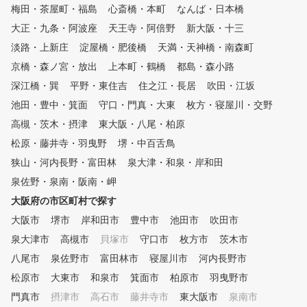
、お好きな時間でレッスンを受
梅田・茶屋町・福島
心斎橋・本町
なんば・日本橋
講していただけます。 是非一
大正・九条・阿波座
度、体験レッスンから始められ
天王寺・阿倍野
新大阪・十三
たらいかがでしょうか！！ ◆
淡路・上新庄
淀屋橋・肥後橋
天満・天神橋・南森町
アメリカンゴルフスクールには
京橋・森ノ宮・放出
上本町・鶴橋
都島・森小路
、心揺さぶる何かが・・・・・
月4回・無制限コースがあり、
深江橋・巽
平野・東住吉
住之江・長居
吹田・江坂
いずれもグリップ・アドレスル
池田・豊中・箕面
守口・門真・大東
枚方・寝屋川・交野
ーティンから始まり、体の動き
高槻・茨木・摂津
・腕の動きを覚えます。 もち
東大阪・八尾・柏原
ろん、初心者にはグリップ・構
松原・藤井寺・羽曳野
堺・中百舌鳥
えから始まりバランスの良い綺
狭山・河内長野・富田林
泉大津・和泉・岸和田
麗なスイング形成を目指します
。 経験者には、毎月開催され
泉佐野・泉南・阪南・岬
る『ラウンドレッスン』で目標
大阪府の市区町村で探す
スコアに向けての技術力（スキ
大阪市
ル）を鍛錬します。 そのほか
堺市
岸和田市
豊中市
池田市
吹田市
、定期的に開催されるイベント
泉大津市
高槻市
貝塚市
守口市
枚方市
茨木市
企画も好評です。 ゴルフスク
八尾市
泉佐野市
富田林市
寝屋川市
河内長野市
ールコンペ・教室対抗競技会・
国内ゴルフツアー（3回）・レ
松原市
大東市
和泉市
箕面市
柏原市
羽曳野市
ディース親睦コンペ・女子会・
門真市
摂津市
高石市
藤井寺市
東大阪市
泉南市
忘年会、季節ごとのイベント（