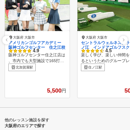
大阪府 大阪市
大阪府 大阪市
アメリカンゴルフアカデミー
セントラルウェルネスクラ
阪神ゴルフセンター 住之江校
ノ江 インドアゴルフスク
4.9
4.5
阪神ゴルフセンター住之江店は
楽しく学び、楽しい仲間を
、市内でも大型施設で165打席
るというためのグループレ
300ヤードというゴルファーに
ン形態ですが、レッスンは
北加賀屋駅
住ノ江駅
とっては最高の練習場施設です
人それぞれに合ったパーソ
。 当スクールでは、その環境
（PARsonal） な内容で
の中で『レッスン受講者』に基
お一人の長所、個性を伸ば
本技術と毎月開催される『ラウ
5,500
す。
5
円
ンドレッスン』で、応用技術を
身に付けていくことで受講者の
満足度を最大限提供できること
を目指しております。 受講シ
ステムも毎曜日開催しておりま
他のレッスン施設を探す
すので、お気軽にお好きな曜日
大阪府のエリアで探す