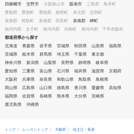
四條畷市
盛り上がりビアガーデン・焼肉
交野市
大阪狭山市
阪南市
三島郡 島本町
パーティー等）も開催！
豊能郡 豊能町
豊能郡 能勢町
泉北郡 忠岡町
泉南郡 熊取町
泉南郡 田尻町
泉南郡 岬町
南河内郡 太子町
南河内郡 河南町
南河内郡 千早赤阪村
都道府県から探す
北海道
青森県
岩手県
宮城県
秋田県
山形県
福島県
茨城県
栃木県
群馬県
埼玉県
千葉県
東京都
神奈川県
新潟県
山梨県
長野県
静岡県
岐阜県
愛知県
三重県
富山県
石川県
福井県
滋賀県
京都府
大阪府
兵庫県
奈良県
和歌山県
鳥取県
島根県
岡山県
広島県
山口県
徳島県
香川県
愛媛県
高知県
福岡県
佐賀県
長崎県
熊本県
大分県
宮崎県
鹿児島県
沖縄県
トップ
レッスントップ
大阪府
住之江・長居