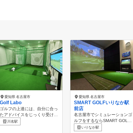
愛知県 名古屋市
愛知県 名古屋市
Golf Labo
SMART GOLFいりなか駅
前店
ゴルフの上達には、自分に合っ
たアドバイスをじっくり受ける
名古屋市でシミュレーションゴ
時間が不可欠です。当スクール
ルフをするならSMART GOLF
川名駅
では、お一人おひとりのレベル
へ！ いりなか駅前は2ルームの
いりなか駅
や悩みにしっかり寄り添うため
空間で集中してゴルフ練習をし