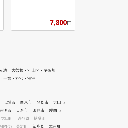
導です。未経験の方でも安心し
たの状態に合わせて指
て始められるよう、グリップ・
で、余裕をもってラウ
構え・体の使い方など基礎から
むことができます。 〈POINT0
7,800
体系的に指導します。 レッス
1〉初心者からプロま
円
ンは、八事駅と八事日赤駅から
能 〈POINT02〉最新
徒歩5分以内の「YAGOTO GOL
ロジーを導入 〈POINT
F STUDIO」のインドア打席で
ータをもとにしたスイ
実施。弾道のデータやスイング
〈POINT04〉専属ト
を確認しながら学べるため、「
のマンツーマンレッスン 
練習場では当たるのにコースで
NT05〉予約がスマホで
崩れる」といった初期のつまず
POINT06〉全店舗の
きを防ぎます。屋外とは異なり
場を完備
赤池
大曽根・守山区・尾張旭
、実戦に近い環境で上達できる
一宮・稲沢・清洲
のが強みです。 形式は完全レ
ベル別・個別指導のレッスンシ
ステム。一人ひとりの課題を把
握し、無駄打ちを減らす設計で
安城市
進めます。 料金は明朗です。
西尾市
蒲郡市
犬山市
・入会金：10,000円(税込) ・完
豊明市
日進市
田原市
愛西市
全レベル別・個別指導 ・月謝
 大口町
丹羽郡 扶桑町
：15,000円（税込）／月 レッ
スン 振替は24時間前まで受付
知多郡 美浜町
知多郡 武豊町