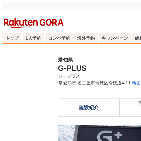
トップ
1人予約
コンペ予約
海外予約
キャンペーン
練
愛知県
G-PLUS
ジープラス
愛知県 名古屋市瑞穂区瑞穂通4‐11
地図
施設紹介