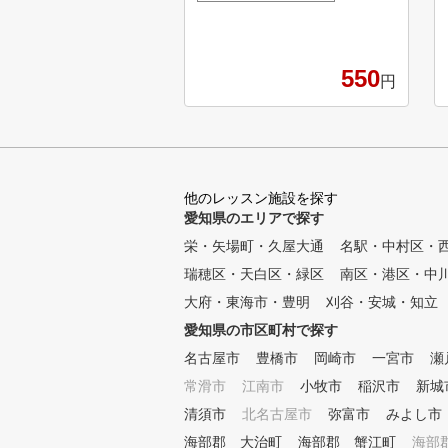
。 駐車場も広いので安心して
駐車できます。 初心者から上
級者まで幅広いお客様が来館さ
れます。 少人数なので安心で
550
円
す。 【UGM方式とは】 Utilizin
g Gravity Movement Methodの
頭文字を取り、Utilizing（利用
）、Gravity（重力）、Moveme
nt（運動）を意味しています。
私たちのゴルフスクールではU
他のレッスン施設を探す
GM理論を採用し、クラブ（道
愛知県のエリアで探す
具）を最大限に使い、優しく身
栄・矢場町・久屋大通
体のタイプに合ったスイングを
名駅・中村区・
身につけることを目標としてい
瑞穂区・天白区・緑区
南区・港区・中
ます。 筋肉に頼って力を発揮
大府・東海市・豊明
刈谷・安城・知立
するのではなく、重力による負
担を受け入れ、体幹部の筋肉を
愛知県の市区町村で探す
伸張（伸び縮み）させ、その反
名古屋市
豊橋市
岡崎市
一宮市
瀬
発力を引き出すことで力を生み
常滑市
出す身体の使い方、肩甲骨と股
江南市
小牧市
稲沢市
新城
関節の可動域を拡げ、柔軟性を
清須市
北名古屋市
弥富市
みよし市
確保し、それぞれの身体のタイ
海部郡 大治町
海部郡 蟹江町
海部
プに適した効率的かつ、楽な動