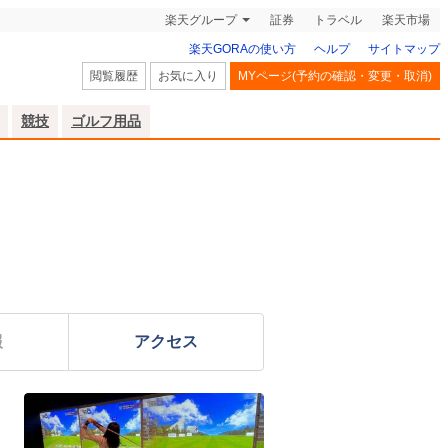
楽天グループ
証券
トラベル
楽天市場
楽天GORAの使い方
ヘルプ
サイトマップ
閲覧履歴
お気に入り
MYページ(予約の確認・変更・取消)
競技
ゴルフ用品
報
アクセス