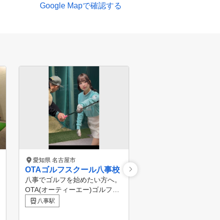
Google Mapで確認する
愛知県 名古屋市
愛知県 名古屋市
OTAゴルフスクール八事校
ゴルフスタジオBER
日赤店
八事でゴルフを始めたい方へ。
OTA(オーティーエー)ゴルフス
独学では、「飛距離が
クール八事校は、初心者から10
」「まっすぐ飛ばない
八事駅
0切りを目指す方に特化した少
変な癖がついてしまう
八事日赤駅
人数制・完全レベル別・個別指
ります。 BERGなら