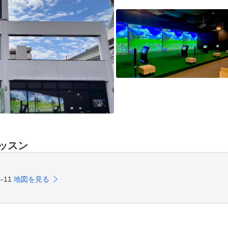
ッスン
‐11
地図を見る