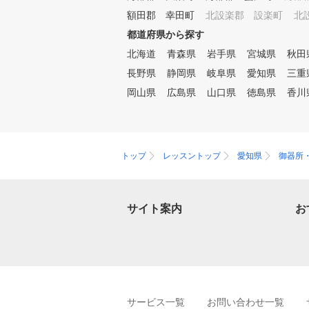
きで最大限のポテンシャルを発
額田郡 幸田町
北設楽郡 設楽町
北
揮するスイングを習得し確実な
都道府県から探す
上達をお約束します。
北海道
青森県
岩手県
宮城県
秋田
長野県
静岡県
岐阜県
愛知県
三重
岡山県
広島県
山口県
徳島県
香川
トップ
レッスントップ
愛知県
御器所
サイト案内
お
サービス一覧
お問い合わせ一覧