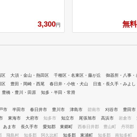
、2打席限定の少人数制を採用
ていただけます。 60分間のパ
しています。マンツーマンに近
ーソナルレッスンも行っている
い環境で、インストラクターが
ので日々のお悩み解決やスキル
3,300
無料
丁寧に向き合うため、効率よく
アップをしていただける環境を
円
上達を目指せます。 また、ご
ご用意しています。
夫婦やご友人と一緒に、周りを
気にせずリラックスしてレッス
ンを受けられるのも当スクール
の魅力です。コースデビューを
目指す方には、初心者特化のシ
ョートコースやハーフコースで
の実践レッスンもご用意。あな
西区
大須・金山・熱田区
千種区・名東区・藤が丘
御器所・八事・
たの『初めてのラウンド』まで
川区
豊田・岡崎・西尾
春日井・小牧・犬山
日進・長久手・みよし
、私たちがしっかりサポートい
たします。
豊橋・豊川・田原
知多・半田・常滑
戸市
半田市
春日井市
豊川市
津島市
碧南市
刈谷市
豊田市
市
東海市
大府市
知多市
知立市
尾張旭市
高浜市
岩倉市
あま市
長久手市
愛知郡 東郷町
西春日井郡 豊山町
丹羽郡
郡 飛島村
知多郡 阿久比町
知多郡 東浦町
知多郡 南知多町