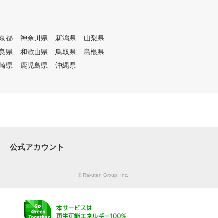
、当月内であれば回数制限なく
対応可能です（空席時のみ）。
自己流で遠回りするより、正し
い順序で基礎を固めることが最
京都
神奈川県
新潟県
山梨県
短上達の近道です。八事で「こ
良県
和歌山県
鳥取県
島根県
れから始めたい」「100を切り
たい」と考えている方は、まず
崎県
鹿児島県
沖縄県
は体験レッスンで現状診断から
。無理な勧誘は行っていません
。 八事で本気で上達したい方
のためのゴルフスクールです。
公式アカウント
© Rakuten Group, Inc.