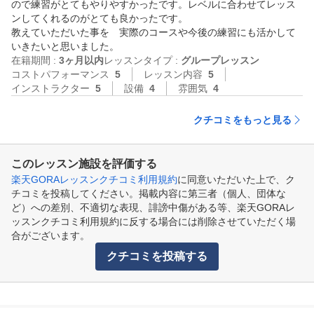
ので練習がとてもやりやすかったです。レベルに合わせてレッス
ンしてくれるのがとても良かったです。

教えていただいた事を　実際のコースや今後の練習にも活かして
いきたいと思いました。
在籍期間 :
3ヶ月以内
レッスンタイプ :
グループレッスン
コストパフォーマンス
5
レッスン内容
5
インストラクター
5
設備
4
雰囲気
4
クチコミをもっと見る
このレッスン施設を評価する
楽天GORAレッスンクチコミ利用規約
に同意いただいた上で、ク
チコミを投稿してください。掲載内容に第三者（個人、団体な
ど）への差別、不適切な表現、誹謗中傷がある等、楽天GORAレ
ッスンクチコミ利用規約に反する場合には削除させていただく場
合がございます。
クチコミを投稿する