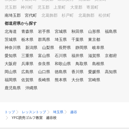
い時にはシミュレーションを使
児玉郡 神川町
児玉郡 上里町
大里郡 寄居町
って、効率よく練習できます。
南埼玉郡 宮代町
お客様のご予定にあわせて、ご
北葛飾郡 杉戸町
北葛飾郡 松伏町
利用ください。 ④ゴルフ初心
都道府県から探す
者から上級者まで楽しめる練習
北海道
青森県
岩手県
宮城県
秋田県
山形県
福島県
モード 同じシチュエーション
で繰り返しショット練習したり
茨城県
栃木県
群馬県
埼玉県
千葉県
東京都
、ゲーム感覚でティーショット
神奈川県
新潟県
山梨県
長野県
静岡県
岐阜県
やアプローチの練習を楽しんだ
愛知県
り、実際のコースをリアルに再
三重県
富山県
石川県
福井県
滋賀県
京都府
現したコースでラウンドしたり
大阪府
兵庫県
奈良県
和歌山県
鳥取県
島根県
、数多くの練習モードがありま
岡山県
広島県
山口県
徳島県
香川県
愛媛県
高知県
すので、そのときの気分にあわ
せて、飽きずに練習していただ
福岡県
佐賀県
長崎県
熊本県
大分県
宮崎県
けます。
鹿児島県
沖縄県
トップ
レッスントップ
埼玉県
越谷
YFC読売ゴルフ教室 越谷校