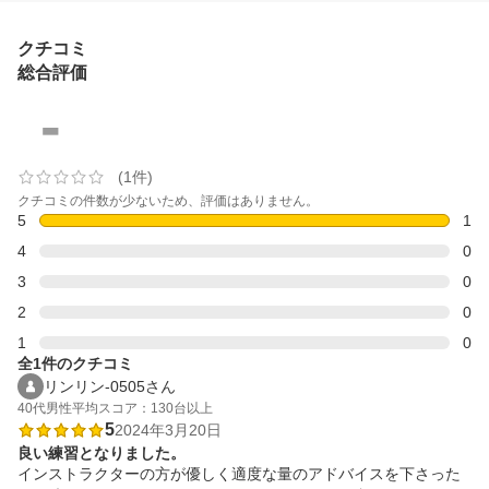
クチコミ
総合評価
-
(1件)
クチコミの件数が少ないため、評価はありません。
5
1
4
0
3
0
2
0
1
0
全1件のクチコミ
リンリン-0505さん
40代
男性
平均スコア：130台以上
5
2024年3月20日
良い練習となりました。
インストラクターの方が優しく適度な量のアドバイスを下さった