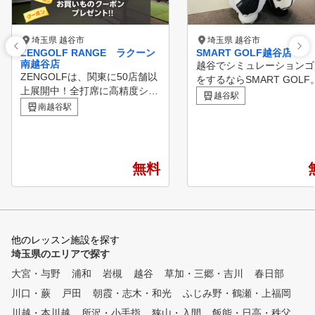
埼玉県 越谷市
埼玉県 越谷市
ZENGOLF RANGE ラクーン
SMART GOLF越谷店
南越谷店
越谷でシミュレーションゴ
ZENGOLFは、関東に50店舗以
をするならSMART GOLF
上展開中！全打席に高精度シミ
谷店は1ブースの個室空間
越谷駅
ュレーターを完備したレッスン
南越谷駅
中してゴルフ練習をしてい
受け放題・レンジ使い放題の定
けます。 60分間のパーソナル
額制インドアゴルフスクール・
レッスンも行っているので
練習場です。 専属プロのゴル
のお悩み解決やスキルアッ
フレッスンが、毎日いつでも何
していただける環境をご用
無料
度でも受けられて、短期間での
ています。
スコアアップを目指すことがで
きます。 ①全打席に高性能シ
ミュレーター設置 高精度シミ
ュレーターにより、フェードや
他のレッスン施設を探す
ドローなどの球筋を忠実に再現
埼玉県のエリアで探す
。ショット改善に必要な項目が
大宮・与野
数値化され、ゴルフの現状と課
浦和
岩槻
越谷
草加・三郷・吉川
春日部
題が「見える化」されます。ま
川口・蕨
戸田
朝霞・志木・和光
ふじみ野・鶴瀬・上福岡
た、毎回自動的に2方向からス
川越・本川越
所沢・小手指
狭山・入間
飯能・日高・秩父