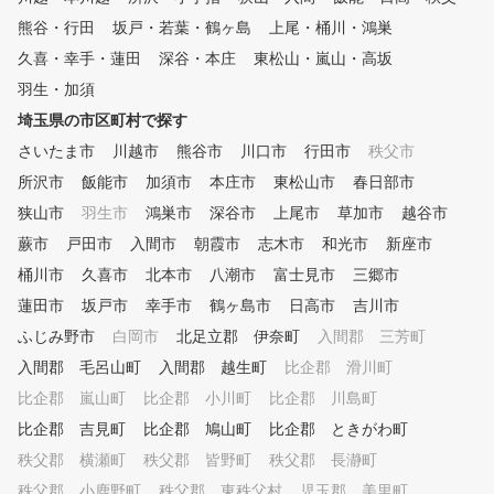
イング撮影しており、スロー再
生や一時停止などで自分のフォ
熊谷・行田
坂戸・若葉・鶴ヶ島
上尾・桶川・鴻巣
ームを客観的かつ詳細に確認す
久喜・幸手・蓮田
深谷・本庄
東松山・嵐山・高坂
ることができます。 ②シミュ
羽生・加須
レーターを活用した専属プロに
よるレッスン シミュレーター
埼玉県の市区町村で探す
により「見える化」されたデー
さいたま市
川越市
熊谷市
川口市
行田市
秩父市
タをもとに、外部資格を有する
専属プロがレッスンをおこない
所沢市
飯能市
加須市
本庄市
東松山市
春日部市
ます。会員様に目標をお聞きし
狭山市
羽生市
鴻巣市
深谷市
上尾市
草加市
越谷市
、シミュレーターの映像や数値
蕨市
データを確認しながら、会員様
戸田市
入間市
朝霞市
志木市
和光市
新座市
にわかりやすくレッスンします
桶川市
久喜市
北本市
八潮市
富士見市
三郷市
。会員様一人一人のレッスン内
蓮田市
坂戸市
幸手市
鶴ヶ島市
日高市
吉川市
容をカルテで共有しており、前
回の復習や今後の課題など、継
ふじみ野市
白岡市
北足立郡 伊奈町
入間郡 三芳町
続してレッスンを受けていただ
入間郡 毛呂山町
入間郡 越生町
比企郡 滑川町
けます。 ③レッスン受け放題
比企郡 嵐山町
、レンジ使い放題のサブスクモ
比企郡 小川町
比企郡 川島町
デル 外部資格を有する専属プ
比企郡 吉見町
比企郡 鳩山町
比企郡 ときがわ町
ロのレッスンを、毎日、何度で
秩父郡 横瀬町
秩父郡 皆野町
秩父郡 長瀞町
も受けられます。また打席も使
い放題なので、一人で練習した
秩父郡 小鹿野町
秩父郡 東秩父村
児玉郡 美里町