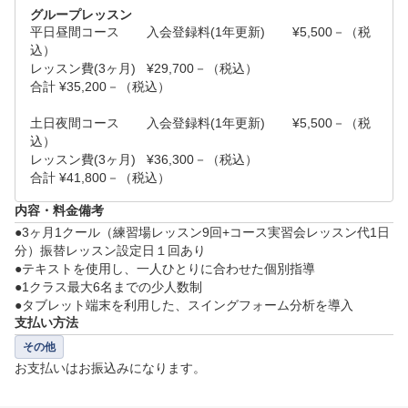
グループレッスン
◇色々試してみたが上手くいかない

平日昼間コース	入会登録料(1年更新)	¥5,500－（税
込）

これらの悩みは、基本に戻れば解決するものがほとんどで
レッスン費(3ヶ月)	¥29,700－（税込）

すが、多くの方は戻るべき基本をご存知ありません。YF
合計	¥35,200－（税込）

C読売ゴルフ教室で基本から見直していくことで、きっと
土日夜間コース	入会登録料(1年更新)	¥5,500－（税
今まで以上の成果を実感することができるでしょう。
込）

レッスン費(3ヶ月)	¥36,300－（税込）

合計	¥41,800－（税込）
内容・料金備考
●3ヶ月1クール（練習場レッスン9回+コース実習会レッスン代1日
分）振替レッスン設定日１回あり

●テキストを使用し、一人ひとりに合わせた個別指導

●1クラス最大6名までの少人数制

●タブレット端末を利用した、スイングフォーム分析を導入
支払い方法
その他
お支払いはお振込みになります。