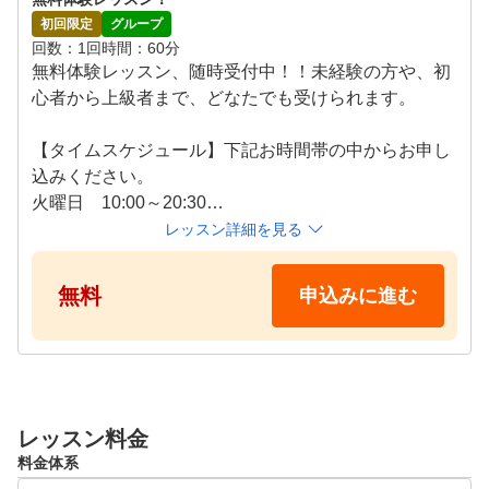
回目から8回目に設定されています。ぜひ、3か月に1回の
初回限定
グループ
コース実習でコースと練習場とのギャップを感じてくださ
回数
1回
時間
60分
い。そして、練習場へ戻ってからの課題発見、次の目標設
無料体験レッスン、随時受付中！！未経験の方や、初
定の場としてコース実習を活用していただきたいと思いま
心者から上級者まで、どなたでも受けられます。

す。

【タイムスケジュール】下記お時間帯の中からお申し
●タブレット端末を利用した、スイングフォーム分析を導
込みください。

入！

火曜日　10:00～20:30

日曜日　9:00～11:00

レッスン詳細を見る
実際にレッスンを重ねていく中で、基本動作の動きが、パ
ター、アプローチ、ドライバーのすべてにつながっている
※体験レッスンは予約制です。(ジュニアクラス除く・
無料
申込みに進む
ことを実感していただけることでしょう。初心者の方はも
見学可)

ちろんですが、経験者の方も、しっかり基本動作から練習
※レッスン代無料！各練習場でのボール代のみご精算
を重ねていくことで、スコアの変化につながっていきます
下さい。

。

※無料レンタルクラブあり。(要事前予約)
◇以前は上手く当たっていたのに、だんだん当たらなくな
レッスン料金
ってしまった

料金体系
◇飛ばなくなってしまった
