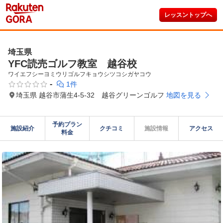
レッスントップへ
埼玉県
YFC読売ゴルフ教室 越谷校
ワイエフシーヨミウリゴルフキョウシツコシガヤコウ
-
1件
埼玉県 越谷市蒲生4-5-32 越谷グリーンゴルフ
地図を見る
予約プラン

施設紹介
クチコミ
施設情報
アクセス
料金