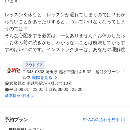
います。

レッスンを休むと、レッスンが遅れてしまうのでは？わか
らないことがあったりすると、ついていけなくなってしま
うのでは？

そんな心配をする必要は、一切ありません！お休みしたら
、お休み前の続きから、わからないことは解決してからす
すめばいいのです。インストラクターは、あなたの理解度
や習熟度に合わせて、レッスンを進めていきます。一人ひ
とりに合わせたレッスンをより強化するために、レッスン
アウトドア
ごとにあなた専用カルテをつけています。また、レッスン
〒343-0838 埼玉県 越谷市蒲生4-5-32 越谷グリーンゴ
時には、わかりやすいオリジナルテキストを使用し、そこ
ルフ
地図を見る
武蔵野線 南越谷駅から徒歩で18分
にはあなたが取り組んだ内容が書き込まれています。ご自
平日 09:01 - 23:01 土日祝 08:00 - 23:00
身で練習される際に、テキストのポイントを見返しながら
基本情報詳細
取り組めば、効果的な練習ができるはずです。

●コース実習レッスン付の全10回3か月1クール制

予約プラン
申込みの流れを見る
コース実習は、練習場でのレッスンをある程度重ねた、7
無料体験レッスン！