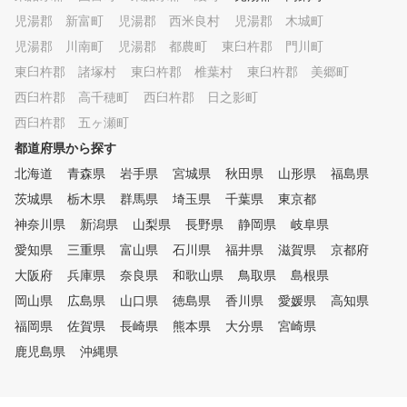
児湯郡 新富町
児湯郡 西米良村
児湯郡 木城町
児湯郡 川南町
児湯郡 都農町
東臼杵郡 門川町
東臼杵郡 諸塚村
東臼杵郡 椎葉村
東臼杵郡 美郷町
西臼杵郡 高千穂町
西臼杵郡 日之影町
西臼杵郡 五ヶ瀬町
都道府県から探す
北海道
青森県
岩手県
宮城県
秋田県
山形県
福島県
茨城県
栃木県
群馬県
埼玉県
千葉県
東京都
神奈川県
新潟県
山梨県
長野県
静岡県
岐阜県
愛知県
三重県
富山県
石川県
福井県
滋賀県
京都府
大阪府
兵庫県
奈良県
和歌山県
鳥取県
島根県
岡山県
広島県
山口県
徳島県
香川県
愛媛県
高知県
福岡県
佐賀県
長崎県
熊本県
大分県
宮崎県
鹿児島県
沖縄県