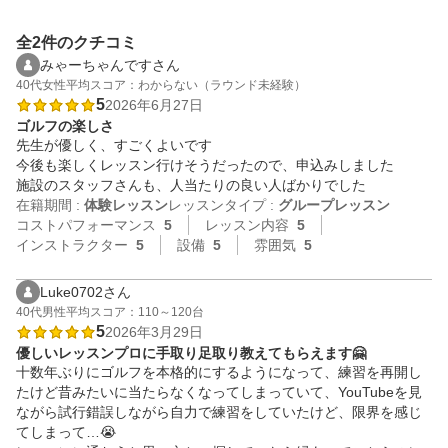
全2件のクチコミ
みゃーちゃんですさん
40代
女性
平均スコア：わからない（ラウンド未経験）
5
2026年6月27日
ゴルフの楽しさ
先生が優しく、すごくよいです

今後も楽しくレッスン行けそうだったので、申込みしました

施設のスタッフさんも、人当たりの良い人ばかりでした
在籍期間 :
体験レッスン
レッスンタイプ :
グループレッスン
コストパフォーマンス
5
レッスン内容
5
インストラクター
5
設備
5
雰囲気
5
Luke0702さん
40代
男性
平均スコア：110～120台
5
2026年3月29日
優しいレッスンプロに手取り足取り教えてもらえます🤗
十数年ぶりにゴルフを本格的にするようになって、練習を再開し
たけど昔みたいに当たらなくなってしまっていて、YouTubeを見
ながら試行錯誤しながら自力で練習をしていたけど、限界を感じ
てしまって…😭
