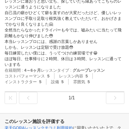
レッスンに通おうと思い立ち、探していたら縁あってこちらのレ
ッスンに通うようになりました

自己流の癖がひどくて癖を直すのが大変だったけど、優しいレッ
スンプロに手取り足取り根気強く教えていただいて、おかげさま
でかなり良くなりました🤗

全然当たらなかったドライバーも今では、嘘みたいに当たって飛
距離もかなり伸びました😳

本当レッスンプロには、感謝の言葉しかありません

しかも、レッスンは定額で受け放題😳

毎日練習したい僕には、うってつけの練習場です😁

ほぼ毎日、仕事帰りに２時間、休日は３時間、レッスンに通って
います💪
在籍期間 :
4～6ヶ月
レッスンタイプ :
グループレッスン
コストパフォーマンス
5
レッスン内容
5
インストラクター
5
設備
5
雰囲気
5
1/1
このレッスン施設を評価する
楽天GORAレッスンクチコミ利用規約
に同意いただいた上で、ク