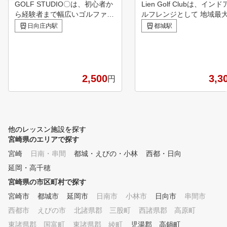
GOLF STUDIO〇は、初心者か
Lien Golf Clubは、イン
ら経験者まで幅広いゴルファー
ルフレンジとして 地域最
が安心して通える、マンツーマ
の11打席を実現し最新人
日向庄内駅
都城駅
ンレッスンが魅力のインドアゴ
ミレーター3種を導入！ 通
ルフ施設です。 個々のレベル
ンジに加えて、VIPレンジ
や目的に合わせた丁寧な指導が
打レンジ、 アプローチ、
受けられるため、ゴルフを始め
ーエリア、ラウンド用のお
たばかりの方でも安心してステ
など 様々な設備をご用意！ 
2,500
3,3
円
ップアップできます。 マンツ
々のレベルに合わせたプロ
ーマン形式のレッスンは、周囲
るレッスンは勿論 地域内
を気にせず自分のペースで練習
唯一の認定トレーナーに
できるのも嬉しいポイント。
ゴルフ特化トレーニングや
「ゴルフを始めてみたい」「も
・足つぼなどを併設し お
他のレッスン施設を探す
っと上達したい」「楽しく続け
の部分からもゴルフをサポ
宮崎県のエリアで探す
たい」そんな方にぴったりのス
させていただく ゴルフ総
宮崎
日南・串間
都城・えびの・小林
西都・日向
タジオです。 まずは体験レッ
設となっています
スンから、お気軽にご参加くだ
延岡・高千穂
さい。
宮崎県の市区町村で探す
宮崎市
都城市
延岡市
日南市
小林市
日向市
串間市
西都市
えびの市
北諸県郡 三股町
西諸県郡 高原町
東諸県郡 国富町
東諸県郡 綾町
児湯郡 高鍋町