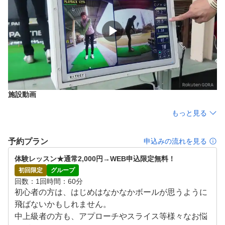
トレーニング含めてレッスンいたします。
▶
施設動画
もっと見る
予約プラン
申込みの流れを見る
体験レッスン★通常2,000円→WEB申込限定無料！
初回限定
グループ
回数
1回
時間
60分
初心者の方は、はじめはなかなかボールが思うように
飛ばないかもしれません。

中上級者の方も、アプローチやスライス等様々なお悩