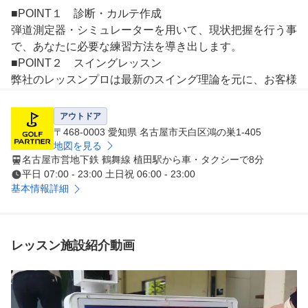
■POINT１　診断・カルテ作成

弾道測定器・シミュレーターを用いて、現状把握を行う事
で、あなたに必要な練習方法を導き出します。

■POINT２　スイングレッスン

弊社のレッスンプロは最新のスイング理論を元に、お客様
のスイングに合った最適のスイング理論をご提案すること
で上達をサポートします。

アウトドア
■POINT３　クラブフィッティング

〒468-0003 愛知県 名古屋市天白区鴻の巣1-405
現在のクラブが合っているか、レッスンプロがチェックい
地図を見る
名古屋市営地下鉄 鶴舞線 植田駅から車・タクシーで8分
たします。また、次のステップに向けて使うべきクラブも
平日 07:00 - 23:00 土日祝 06:00 - 23:00
合わせてご提案いたします。

基本情報詳細
■POINT４　筋力・柔軟性

ゴルフに必要な筋力は他のスポーツと異なって限られてい
ます。ご自宅でも簡単にできるトレーニングメニューも合
わせて提案します。

レッスン施設紹介動画
■POINT５　コースマネジメント

ほとんどのゴルファーがこの部分でスコアをロスしていま
す。スコアアップに重要なコースマネジメントやメンタル