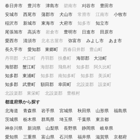
春日井市
豊川市
津島市
碧南市
刈谷市
豊田市
安城市
西尾市
蒲郡市
犬山市
常滑市
江南市
小牧市
稲沢市
新城市
東海市
大府市
知多市
知立市
尾張旭市
高浜市
岩倉市
豊明市
日進市
田原市
愛西市
清須市
北名古屋市
弥富市
みよし市
あま市
長久手市
愛知郡 東郷町
西春日井郡 豊山町
丹羽郡 大口町
丹羽郡 扶桑町
海部郡 大治町
海部郡 蟹江町
海部郡 飛島村
知多郡 阿久比町
知多郡 東浦町
知多郡 南知多町
知多郡 美浜町
知多郡 武豊町
額田郡 幸田町
北設楽郡 設楽町
北設楽郡 東栄町
北設楽郡 豊根村
都道府県から探す
北海道
青森県
岩手県
宮城県
秋田県
山形県
福島県
茨城県
栃木県
群馬県
埼玉県
千葉県
東京都
神奈川県
新潟県
山梨県
長野県
静岡県
岐阜県
愛知県
三重県
富山県
石川県
福井県
滋賀県
京都府