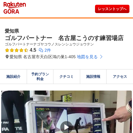
レッスントップへ
愛知県
ゴルフパートナー 名古屋こうのす練習場店
ゴルフパートナーナゴヤコウノスレンシュウジョウテン
4.5
2件
愛知県 名古屋市天白区鴻の巣1-405
地図を見る
予約プラン

施設紹介
クチコミ
施設情報
アクセス
料金
▶