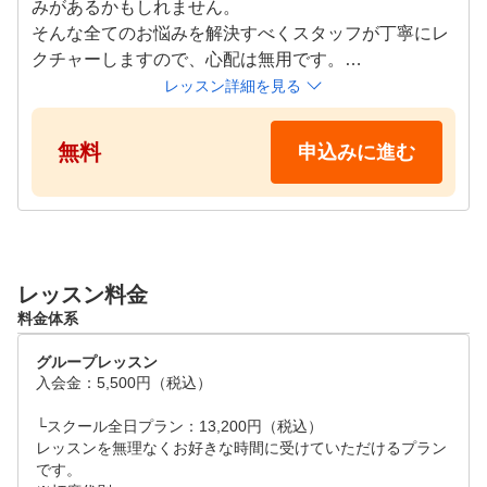
みがあるかもしれません。

そんな全てのお悩みを解決すべくスタッフが丁寧にレ
クチャーしますので、心配は無用です。

通常のレッスンに参加できますので雰囲気を味わえま
レッスン詳細を見る
す。

無料
申込みに進む
●レッスンタイムスケジュール(各60分)

平日　10:00～20:00

土日祝　10:00～20:00

※ご都合の良い日時をリクエスト画面よりご提示くだ
さい。追ってご連絡差し上げます
レッスン料金
料金体系
グループレッスン
入会金：5,500円（税込）

└スクール全日プラン：13,200円（税込）

レッスンを無理なくお好きな時間に受けていただけるプラン
です。
