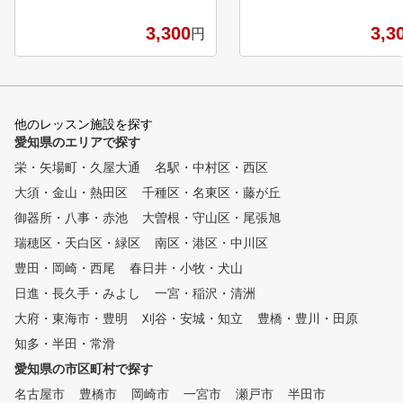
しく！楽しく！丁寧に！を
トーに笑顔いっぱいでレッ
3,300
3,3
円
＆アドバイス。 あなたの
フライフはLABOXできっ
わります。
他のレッスン施設を探す
愛知県のエリアで探す
栄・矢場町・久屋大通
名駅・中村区・西区
大須・金山・熱田区
千種区・名東区・藤が丘
御器所・八事・赤池
大曽根・守山区・尾張旭
瑞穂区・天白区・緑区
南区・港区・中川区
豊田・岡崎・西尾
春日井・小牧・犬山
日進・長久手・みよし
一宮・稲沢・清洲
大府・東海市・豊明
刈谷・安城・知立
豊橋・豊川・田原
知多・半田・常滑
愛知県の市区町村で探す
名古屋市
豊橋市
岡崎市
一宮市
瀬戸市
半田市