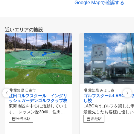
Google Mapで確認する
近いエリアの施設
愛知県 日進市
愛知県 みよし市
住田ゴルフスクール イングリ
ゴルフスクールLABOX 
ッシュガーデンゴルフクラブ校
し校
東海地区を中心に活動していま
LABOXはゴルフを楽しむ
す。 レッスン歴30年、住田安
最優先したお客様に優しい
朗です。お客様の問題解決が出
フスクールです。 経験豊
米野木駅
赤池駅
来ますよう最大限ご協力致しま
有資格のインストラクター
す。
ルフ歴・レベルに合わせて