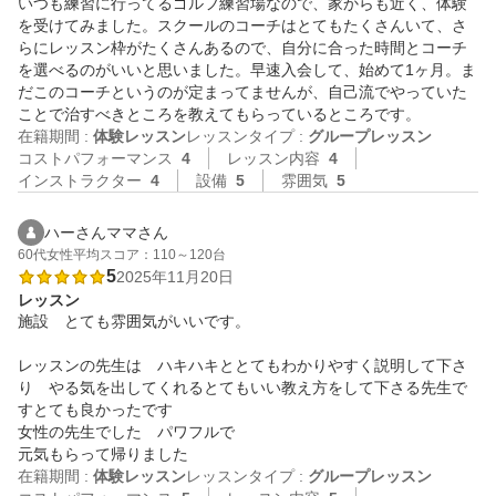
いつも練習に行ってるゴルフ練習場なので、家からも近く、体験
を受けてみました。スクールのコーチはとてもたくさんいて、さ
らにレッスン枠がたくさんあるので、自分に合った時間とコーチ
を選べるのがいいと思いました。早速入会して、始めて1ヶ月。ま
だこのコーチというのが定まってませんが、自己流でやっていた
ことで治すべきところを教えてもらっているところです。
在籍期間 :
体験レッスン
レッスンタイプ :
グループレッスン
コストパフォーマンス
4
レッスン内容
4
インストラクター
4
設備
5
雰囲気
5
ハーさんママさん
60代
女性
平均スコア：110～120台
5
2025年11月20日
レッスン
施設　とても雰囲気がいいです。

レッスンの先生は　ハキハキととてもわかりやすく説明して下さ
り　やる気を出してくれるとてもいい教え方をして下さる先生で
すとても良かったです

女性の先生でした　パワフルで

元気もらって帰りました
在籍期間 :
体験レッスン
レッスンタイプ :
グループレッスン