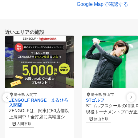
Google Mapで確認する
近いエリアの施設
埼玉県 入間市
埼玉県 狭山市
ZENGOLF RANGE まるひろ
STゴルフ
入間店
STゴルフスクールの特徴 01
ZENGOLFは、関東に50店舗以
現役トーナメントプロが正
上展開中！全打席に高精度シミ
ゴルフスイングを指導 02
狭山市駅
ュレーターを完備したレッスン
入間市駅
析機器で、お悩みの原因を
受け放題・レンジ使い放題の定
的に改善 03 高性能シミ
額制インドアゴルフスクール・
ーターによるラウンドレッ