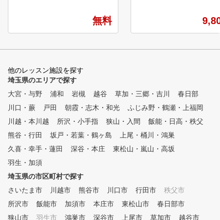
練習場です。 専属プロのゴル
が大人気 ツアープロがコ
フレッスンが、毎日いつでも何
での打ち方をレッスン 04
無料
9,8
度でも受けられて、短期間での
ンドアだからできる！傾斜
スコアアップを目指すことがで
のショットレッスン！ 05 
きます。 ①全打席に高性能シ
ｙ以内のショートゲームレ
ミュレーター設置 高精度シミ
ンが大人気 アプローチ＆
ュレーターにより、フェードや
ーを実践的にツアープロが
他のレッスン施設を探す
ドローなどの球筋を忠実に再現
スン
埼玉県のエリアで探す
。ショット改善に必要な項目が
大宮・与野
数値化され、ゴルフの現状と課
浦和
岩槻
越谷
草加・三郷・吉川
春日部
題が「見える化」されます。ま
川口・蕨
戸田
朝霞・志木・和光
ふじみ野・鶴瀬・上福岡
た、毎回自動的に2方向からス
川越・本川越
所沢・小手指
狭山・入間
飯能・日高・秩父
イング撮影しており、スロー再
生や一時停止などで自分のフォ
熊谷・行田
坂戸・若葉・鶴ヶ島
上尾・桶川・鴻巣
ームを客観的かつ詳細に確認す
久喜・幸手・蓮田
深谷・本庄
東松山・嵐山・高坂
ることができます。 ②シミュ
羽生・加須
レーターを活用した専属プロに
よるレッスン シミュレーター
埼玉県の市区町村で探す
により「見える化」されたデー
さいたま市
川越市
熊谷市
川口市
行田市
秩父市
タをもとに、外部資格を有する
専属プロがレッスンをおこない
所沢市
飯能市
加須市
本庄市
東松山市
春日部市
ます。会員様に目標をお聞きし
狭山市
羽生市
鴻巣市
深谷市
上尾市
草加市
越谷市