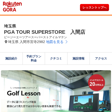
レッスントップへ
埼玉県
PGA TOUR SUPERSTORE 入間店
ピージーエーツアースーパーストアイルマテン
埼玉県 入間市宮寺2982
地図を見る
予約プラン

施設紹介
クチコミ
施設情報
アクセス
料金