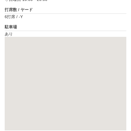
打席数 / ヤード
6打席 / -Y
駐車場
あり