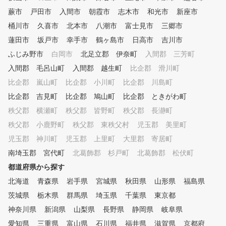
、シミュレーターの映像や数値
蕨市
データを確認しながら、会員様
戸田市
入間市
朝霞市
志木市
和光市
新座市
にわかりやすくレッスンします
桶川市
久喜市
北本市
八潮市
富士見市
三郷市
。会員様一人一人のレッスン内
蓮田市
坂戸市
幸手市
鶴ヶ島市
日高市
吉川市
容をカルテで共有しており、前
回の復習や今後の課題など、継
ふじみ野市
白岡市
北足立郡 伊奈町
入間郡 三芳町
続してレッスンを受けていただ
入間郡 毛呂山町
入間郡 越生町
比企郡 滑川町
けます。 ③レッスン受け放題
比企郡 嵐山町
、レンジ使い放題のサブスクモ
比企郡 小川町
比企郡 川島町
デル 外部資格を有する専属プ
比企郡 吉見町
比企郡 鳩山町
比企郡 ときがわ町
ロのレッスンを、毎日、何度で
秩父郡 横瀬町
秩父郡 皆野町
秩父郡 長瀞町
も受けられます。また打席も使
い放題なので、一人で練習した
秩父郡 小鹿野町
秩父郡 東秩父村
児玉郡 美里町
い時にはシミュレーションを使
児玉郡 神川町
児玉郡 上里町
大里郡 寄居町
って、効率よく練習できます。
南埼玉郡 宮代町
お客様のご予定にあわせて、ご
北葛飾郡 杉戸町
北葛飾郡 松伏町
利用ください。 ④ゴルフ初心
都道府県から探す
者から上級者まで楽しめる練習
北海道
青森県
岩手県
宮城県
秋田県
山形県
福島県
モード 同じシチュエーション
で繰り返しショット練習したり
茨城県
栃木県
群馬県
埼玉県
千葉県
東京都
、ゲーム感覚でティーショット
神奈川県
新潟県
山梨県
長野県
静岡県
岐阜県
やアプローチの練習を楽しんだ
愛知県
り、実際のコースをリアルに再
三重県
富山県
石川県
福井県
滋賀県
京都府