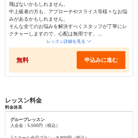
飛ばないかもしれません。

中上級者の方も、アプローチやスライス等様々なお悩
みがあるかもしれません。

そんな全てのお悩みを解決すべくスタッフが丁寧にレ
クチャーしますので、心配は無用です。

通常のレッスンに参加できますので雰囲気を味わえま
レッスン詳細を見る
す。

無料
申込みに進む
●レッスンタイムスケジュール(各60分)

平日　10:00～20:00

土日祝　10:00～20:00

※ご都合の良い日時をリクエスト画面よりご提示くだ
さい。追ってご連絡差し上げます
レッスン料金
料金体系
グループレッスン
入会金：5,500円（税込）

└スクール全日プラン：9,900円（税込）
