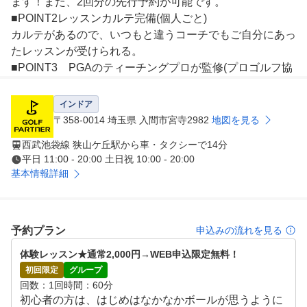
ます！また、2回分の先行予約が可能です。

■POINT2レッスンカルテ完備(個人ごと)

カルテがあるので、いつもと違うコーチでもご自分にあっ
たレッスンが受けられる。

■POINT3　PGAのティーチングプロが監修(プロゴルフ協
会)

優しいプロが楽しいレッスンを実施！

インドア
普段聞きにくいことも気軽に質問できる！
〒358-0014 埼玉県 入間市宮寺2982
地図を見る
西武池袋線 狭山ケ丘駅から車・タクシーで14分
平日 11:00 - 20:00 土日祝 10:00 - 20:00
基本情報詳細
予約プラン
申込みの流れを見る
体験レッスン★通常2,000円→WEB申込限定無料！
初回限定
グループ
回数
1回
時間
60分
初心者の方は、はじめはなかなかボールが思うように