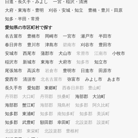
日進・長久手・みよし
一宮・稲沢・清洲
ゴルフシミュレータによる仮想ラウンド コースデ
大府・東海市・豊明
刈谷・安城・知立
豊橋・豊川・田原
ビューに備えて、模擬ラウンドを体験できます。 ⑧ ラ
ウンドレッスン 初心者のコースデビューから中上
知多・半田・常滑
級者のベストスコア更新までしっかりサポート。 ～プラ
愛知県の市区町村で探す
ンのご説明～ ※ワンポイントレッスン、曜日・時間帯別
名古屋市
・回数券（4回か8回）でプランが分かれております。 ご
豊橋市
岡崎市
一宮市
瀬戸市
半田市
希望に合ったプランをお選びください♪
春日井市
豊川市
津島市
碧南市
刈谷市
豊田市
安城市
西尾市
蒲郡市
犬山市
常滑市
江南市
小牧市
稲沢市
新城市
東海市
大府市
知多市
知立市
尾張旭市
高浜市
岩倉市
豊明市
日進市
田原市
愛西市
清須市
北名古屋市
弥富市
みよし市
あま市
長久手市
愛知郡 東郷町
西春日井郡 豊山町
丹羽郡 大口町
丹羽郡 扶桑町
海部郡 大治町
海部郡 蟹江町
海部郡 飛島村
知多郡 阿久比町
知多郡 東浦町
知多郡 南知多町
知多郡 美浜町
知多郡 武豊町
額田郡 幸田町
北設楽郡 設楽町
北設楽郡 東栄町
北設楽郡 豊根村