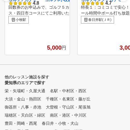
4.8
4.7
回数券のお申込みで、ゴルフ５カントリーみずなみコー
特長１：コミコミで安心！
ス・四日市コースにてご利用いただける、平日無料プレ
ール時間中ボール打ち放題
ー券をプレゼント♪ ※ご本人のみご利用可、ゴルフ場利用
長２：セミプライベートレ
小牧駅
春日井駅(ＪＲ)
税、飲食代等はお客様負担となります。詳しくは店頭で
ンだからわかりやすい！ 
ご確認ください。 楽天GORAのクチコミ評価ランキング
３：弾道計測器で正確な飛
（※2024年7月15日時点）におきまして、 愛知県で第7
や方向性を確認！ 特長４：i
位にランクインいたしました！ ランキングページ：https:
dを使って自身のスイング
5,000
3,0
円
//gora.golf.rakuten.co.jp/doc/special/ranking/lesson-kuchi
観的にチェック
komi/aichi.html#ranking 【ゴルフアカデミーの特徴】 ①
金谷多一郎プロ全監修レッスン 入会者には、金
谷プロ監修レッスンテキストを無料配布！ ② ライフス
タイルに合わせてお好きな時に通えます。 曜日毎
他のレッスン施設を探す
に様々な時間帯でレッスンを行っています。 ③ 完全少
愛知県のエリアで探す
人数体制のレッスン 各コース最大5名に対して、
プロインストラクター1名がマンツーマン方式で指導しま
栄・矢場町・久屋大通
名駅・中村区・西区
す。 ④ いつでも快適室内レッスン 夏は涼しく、
大須・金山・熱田区
千種区・名東区・藤が丘
冬は暖かい、紫外線も気にならない。 ⑤ 初めての方か
ら上級者まで個別のカリキュラム（ジュニアは小学1年生
御器所・八事・赤池
大曽根・守山区・尾張旭
から） 初心者から中上級者まで、個別にカリキュ
瑞穂区・天白区・緑区
南区・港区・中川区
ラムを作成し、習得度に合わせて指導します。 ⑥ 練習
豊田・岡崎・西尾
器具を使ったドリルレッスン 150種類以上の練習
春日井・小牧・犬山
方法より、受講生に合った練習方法を提案します。 ⑦