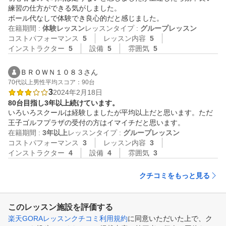
練習の仕方ができる気がしました。

ボール代なしで体験でき良心的だと感じました。
在籍期間 :
体験レッスン
レッスンタイプ :
グループレッスン
コストパフォーマンス
5
レッスン内容
5
インストラクター
5
設備
5
雰囲気
5
ＢＲＯＷＮ１０８３さん
70代以上
男性
平均スコア：90台
3
2024年2月18日
80台目指し3年以上続けています。
いろいろスクールは経験しましたが平均以上だと思います。ただ
王子ゴルフプラザの受付の方はイマイチだと思います。
在籍期間 :
3年以上
レッスンタイプ :
グループレッスン
コストパフォーマンス
3
レッスン内容
3
インストラクター
4
設備
4
雰囲気
3
クチコミをもっと見る
このレッスン施設を評価する
楽天GORAレッスンクチコミ利用規約
に同意いただいた上で、ク