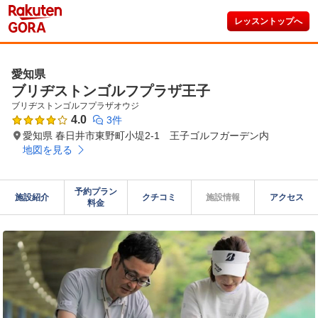
レッスントップへ
愛知県
ブリヂストンゴルフプラザ王子
ブリヂストンゴルフプラザオウジ
4.0
3件
愛知県 春日井市東野町小堤2-1 王子ゴルフガーデン内
地図を見る
予約プラン

施設紹介
クチコミ
施設情報
アクセス
料金