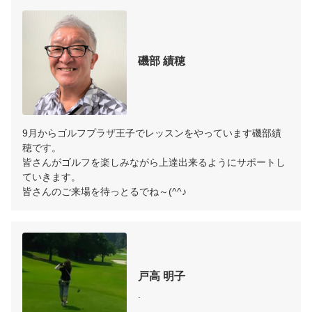
4:30　第二希望：希望日入力　15:00～16:00　とご入
力下さい。

　　　　　　　　　※レッスン時間60分のため、終了
時間は開始時間の60分後で設定お願いします。

磯部 績穂
例2　行きたい日にちはあるが、15時に終了していた
ら何時でも大丈夫な場合…

9月からゴルフプラザ王子でレッスンをやっています磯部績
　　　入力方法＞　第一希望：希望日入力　9:00～15:
穂です。

皆さんがゴルフを楽しみながら上達出来るようにサポートし
ていきます。

皆さんのご来場を待っとるでね～(^^♪
戸高 明子
.