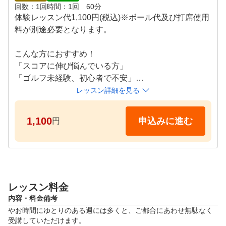
会社などでは知り合うことのない ゴルフ仲間を見つけて
回数
1回
時間
1回　60分
いただけます。 スクール生対象のコンペやゴルフ合宿も
体験レッスン代1,100円(税込)※ボール代及び打席使用
開催しておりますので、レッスン以外でもおもいっきりゴ
料が別途必要となります。

ルフをお楽しみいただけます。

こんな方におすすめ！

●POINT４

「スコアに伸び悩んでいる方」

実際のコースでより実践的なトレーニング

「ゴルフ未経験、初心者で不安」

定期的に実施しているラウンドレッスンで、日頃の練習の
「100切りを目指したい」

レッスン詳細を見る
成果を確認するだけでなく、実践的なトレーニングでさら
「ゴルフ仲間を増やしたい」

に効率的にレベルアップいただけます。 また、はじめて
「もう一度基本からやり直したい方」

1,100
申込みに進む
円
の方を対象にしたコースデビュー会も開催しています。

「とにかく楽しいゴルフをしたい方」

●POINT５

お好きな時間にいつでも受講

【タイムスケジュール】

レッスンはお客様のご都合に合わせた時間を選べるタイム
平日（除く月・木曜日）

テーブル制。ライフスタイルにあわせて、無理なく、無駄
レッスン料金
火・水曜　11:00～、13:00～、18:30、20:00～

なく続けて頂くことができます。また、各種ゴルフ用品も
内容・料金備考
金曜　11:00～、13:00～

無料貸し出ししておりますのでお気軽にお越しください。
やお時間にゆとりのある週には多くと、ご都合にあわせ無駄なく
受講していただけます。

土・日曜　9:00～、10:30～、13:00～、15:00～
