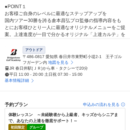
●POINT１

お客様ご自身のレベルに最適なステップアップを

国内ツアー30勝を誇る倉本昌弘プロ監修の指導内容をも
とにお客様ひとり一人に最適なオリジナルメニューをご提
案。上達進度が一目で分かるオリジナル「上達カルテ」を
活用し、 あなたのゴルフライフを徹底サポート。

アウトドア
●POINT２

〒486-0817 愛知県 春日井市東野町小堤2-1 王子ゴル
国内会員数約15,000人を誇る抜群の指導力

フガーデン内
地図を見る
JR 春日井駅(ＪＲ)から車・タクシーで20分
インストラクターは全員当社の厳しい基準をクリア、その
平日 11:00 - 20:00 土日祝 07:30 - 15:00
後も進化し続けるギア、技術、コーチング理論をフォロー
基本情報詳細
アップするために定期的な研修を受けています。 また、
女性インストラクターも在籍していますので、女性の方も
安心してレッスンを受けられます。

予約プラン
申込みの流れを見る
●POINT３

体験レッスン　～未経験者から上級者、キッズからシニアま
同じ目的を持つ仲間とレベルアップ

で、あなたの上達を徹底サポート！～
少人数制のグループレッスンだから同じ目的をもつ仲間、
初回限定
グループ