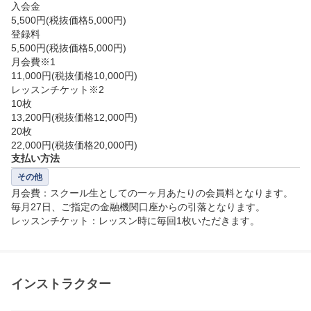
入会金

5,500円(税抜価格5,000円)

【レッスン当日に必要な物】

登録料

・運動できる服装

5,500円(税抜価格5,000円)

月会費※1

・運動靴

11,000円(税抜価格10,000円)

・グローブ（手袋）

レッスンチケット※2

・クラブ（クラブを持っていない場合は、貸出用クラ
10枚

ブがございますのでご安心ください。）

13,200円(税抜価格12,000円)

20枚

22,000円(税抜価格20,000円)
支払い方法
－－－－－－－－－－－－－－－－－－－－－－－－
その他
－－－－－－－－－－－－－－－－－－－－－－－－
月会費：スクール生としての一ヶ月あたりの会員料となります。
－－－

毎月27日、ご指定の金融機関口座からの引落となります。

※日時リクエストについて…

レッスンチケット：レッスン時に毎回1枚いただきます。
例1　第一希望：水曜13:30～　第二希望：同日の水曜
15:00～　の場合…

インストラクター
　　　入力方法＞　第一希望：希望日入力　13:30～1