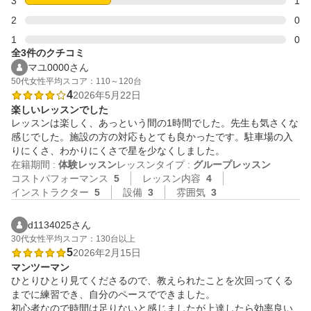
3
1
2
0
1
0
全3件のクチコミ
マユ0000さん
50代
女性
平均スコア：110～120台
4
2026年5月22日
楽しいレッスンでした
レッスンは楽しく、あっという間の1時間でした。先生も気さくな
感じでした。施設の方の対応もとても良かったです。駐車場の入
りにくさ、わかりにくさで星を少なくしました。
在籍期間 :
体験レッスン
レッスンタイプ :
グループレッスン
コストパフォーマンス
5
レッスン内容
4
インストラクター
5
設備
3
雰囲気
3
d1134025さん
30代
女性
平均スコア：130台以上
5
2026年2月15日
マンツーマン
ひとりひとり見てくださるので、教えられたことを次回ってくる
までに練習でき、自分のペースでできました。

初心者なので時間は足りないと感じましたが上達したら効率良い