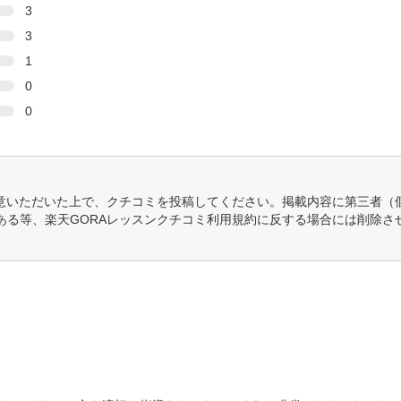
3
3
1
0
0
意いただいた上で、クチコミを投稿してください。掲載内容に第三者（
ある等、楽天GORAレッスンクチコミ利用規約に反する場合には削除さ