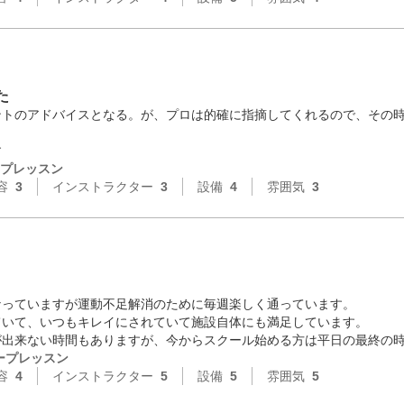
た
ントのアドバイスとなる。が、プロは的確に指摘してくれるので、その
す
プレッスン
容
3
インストラクター
3
設備
4
雰囲気
3
っていますが運動不足解消のために毎週楽しく通っています。

いて、いつもキレイにされていて施設自体にも満足しています。

が出来ない時間もありますが、今からスクール始める方は平日の最終の
ープレッスン
容
4
インストラクター
5
設備
5
雰囲気
5