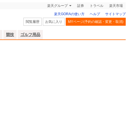
楽天グループ
証券
トラベル
楽天市場
楽天GORAの使い方
ヘルプ
サイトマップ
閲覧履歴
お気に入り
MYページ(予約の確認・変更・取消)
競技
ゴルフ用品