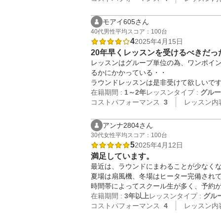
モアイ605さん
40代
男性
平均スコア：100台
4
2025年4月15日
20年早くレッスンを受けるべきだっ
レッスンはグループ単位の為、ワンポイ
るかにかかっている・・

ラウンドレッスンは是非受けて欲しいで
在籍期間 :
1～2年
レッスンタイプ :
グルー
コストパフォーマンス
3
レッスン内
アンナ2804さん
30代
女性
平均スコア：100台
5
2025年4月12日
満足しています。
最近は、ラウンドにまわることが少なくな
夏場は扇風機、冬場はヒーター完備されて
時間帯によってスクール生が多く、予約
在籍期間 :
3年以上
レッスンタイプ :
グル
コストパフォーマンス
4
レッスン内