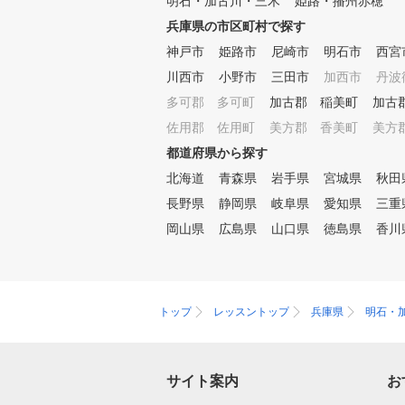
明石・加古川・三木
姫路・播州赤穂
兵庫県の市区町村で探す
神戸市
姫路市
尼崎市
明石市
西宮
川西市
小野市
三田市
加西市
丹波
多可郡 多可町
加古郡 稲美町
加古
佐用郡 佐用町
美方郡 香美町
美方
都道府県から探す
北海道
青森県
岩手県
宮城県
秋田
長野県
静岡県
岐阜県
愛知県
三重
岡山県
広島県
山口県
徳島県
香川
トップ
レッスントップ
兵庫県
明石・
サイト案内
お