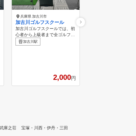
兵庫県 加古川市
兵庫県 加古郡 播磨町
加古川ゴルフスクール
Saki future GoLF
加古川ゴルフスクールでは、初
ースタジオの特徴ー ✓元
心者から上級者まで全ゴルファ
GOLFのトレーナーが
ーのゴルフレベル向上できるプ
自在に活かす指導で、“
加古川駅
播磨町駅
ログラムをご用意しています。
グの正解”を共に探しま
難しい話は一切せず、楽しみな
界一正確なレーダー弾
がらゴルフが上手くなるようコ
“トラックマン”を使っ
ーチ陣が丁寧に指導し、お客様
ンであなたのスイング
のゴルフスキル向上をサポート
理想へと導きます ✓実
2,000
3
します。 また、加古川ゴルフ
スキルも身につくラウ
円
スクールでは、体験レッスンを
スン、定期的なコンペ
随時受け付けています。ゴルフ
ト開催 ✓駅から近くて
に興味がある方、初めて挑戦す
すくい快適な環境。駐
る方、上達したい方など、どな
備​。学校や仕事帰り、
たでも気軽にご参加いただけま
にも通える
す。 楽しく効果的なレッスン
を体験してみませんか？
武庫之荘
宝塚・川西・伊丹・三田