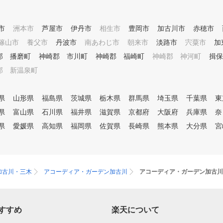
市
洲本市
芦屋市
伊丹市
相生市
豊岡市
加古川市
赤穂市
篠山市
養父市
丹波市
南あわじ市
朝来市
淡路市
宍粟市
加
郡 播磨町
神崎郡 市川町
神崎郡 福崎町
神崎郡 神河町
揖保
郡 新温泉町
県
山形県
福島県
茨城県
栃木県
群馬県
埼玉県
千葉県
東
県
富山県
石川県
福井県
滋賀県
京都府
大阪府
兵庫県
奈
県
愛媛県
高知県
福岡県
佐賀県
長崎県
熊本県
大分県
宮
加古川・三木
アコーディア・ガーデン加古川
アコーディア・ガーデン加古川
すすめ
楽天について