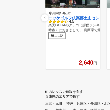
兵庫県 明石市
ニッケゴルフ倶楽部土山センター
4.5
楽天GORAのクチコミ評価ランキング（※
時点）におきまして、 兵庫県で第10
ました！ ランキングページ：https://gora.golf.rakuten.co.jp/
土山駅
doc/special/lesson/kuchikomi-ranking/hyogo/
をご用意します。 レッスン時間は、70
定員7名) どのインストラクターを受講
るのでご安心して受講できます！
2,640
円
他のレッスン施設を探す
兵庫県のエリアで探す
三宮・元町
神戸・兵庫区・長田区・北