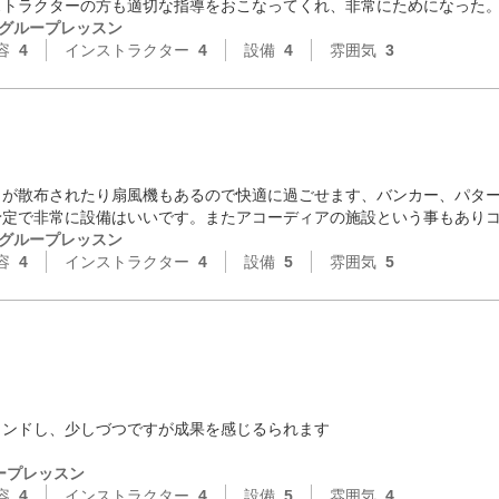
ストラクターの方も適切な指導をおこなってくれ、非常にためになった
グループレッスン
容
4
インストラクター
4
設備
4
雰囲気
3
トが散布されたり扇風機もあるので快適に過ごせます、バンカー、パタ
予定で非常に設備はいいです。またアコーディアの施設という事もあり
グループレッスン
容
4
インストラクター
4
設備
5
雰囲気
5
ンドし、少しづつですが成果を感じるられます

ープレッスン
容
4
インストラクター
4
設備
5
雰囲気
4