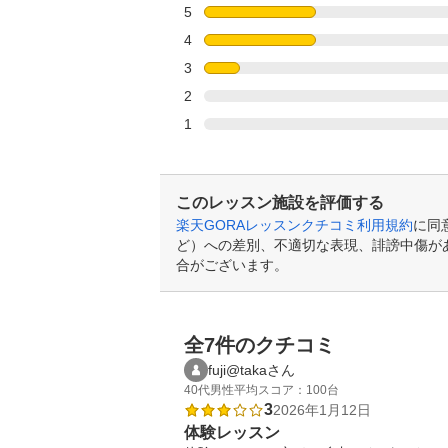
5
4
3
2
1
このレッスン施設を評価する
楽天GORAレッスンクチコミ利用規約
に同
ど）への差別、不適切な表現、誹謗中傷が
合がございます。
全7件のクチコミ
fuji@takaさん
40代
男性
平均スコア：100台
3
2026年1月12日
体験レッスン