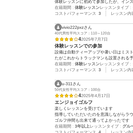
体験レッスンに初めて参加したが、イン
在籍期間 :
体験レッスン
レッスンタイプ :
コストパフォーマンス
3
レッスン内
vivio222pxzさん
40代
男性
平均スコア：110～120台
4
2025年7月7日
体験レッスンでの参加
設備は自動ティーアップや暑い日はミス
たがこれからトラックマンも設置される
在籍期間 :
体験レッスン
レッスンタイプ :
コストパフォーマンス
3
レッスン内
u-311さん
50代
女性
平均スコア：100台
4
2025年4月17日
エンジョイゴルフ
楽しくレッスンを受けています

指導していただいたのを意識しながらラウ
ゴルフ仲間も出来て通ってよかったです
在籍期間 :
3年以上
レッスンタイプ :
グル
コストパフォーマンス
4
レッスン内