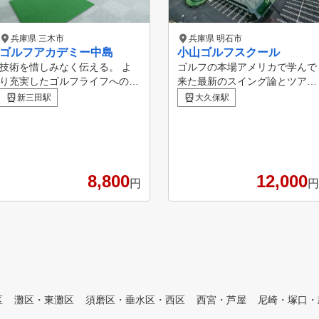
兵庫県 三木市
兵庫県 明石市
ゴルフアカデミー中島
小山ゴルフスクール
技術を惜しみなく伝える。 よ
ゴルフの本場アメリカで学んで
2024年11月22日
り充実したゴルフライフへのお
来た最新のスイング論とツアー
位にランクインいたし
手伝い。 さらなるレベルアッ
プロキャディーの経験で得た
新三田駅
大久保駅
プへのサポート。 花屋敷ゴル
マネージメントの知識等をわか
 個別にカルテ
フ倶楽部よかわコース内にある
りやすくレッスンさせて頂きま
分(グループレッスン
アカデミーです。 基礎はもち
す！
しても、カルテがあ
ろん天然芝からのより実践的な
アプローチレッスンやよかわコ
8,800
12,000
ースでのラウンドレッスンもお
円
円
こなっています。 ５０分～/９
０分～/３時間/６時間、マンツ
ーマンレッスンもございます。
お気軽にお問合せください。
区
灘区・東灘区
須磨区・垂水区・西区
西宮・芦屋
尼崎・塚口・