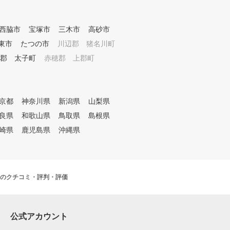
西脇市
宝塚市
三木市
高砂市
東市
たつの市
川辺郡 猪名川町
郡 太子町
赤穂郡 上郡町
京都
神奈川県
新潟県
山梨県
良県
和歌山県
鳥取県
島根県
崎県
鹿児島県
沖縄県
のクチコミ・評判・評価
公式アカウント