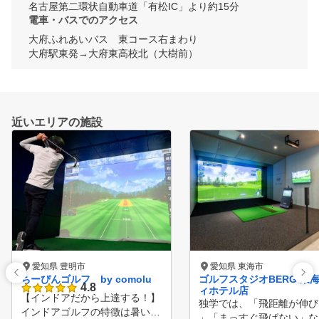
名古屋第二環状自動車道「有松IC」より約15分
電車・バスでのアクセス
大府ふれあいバス　東コース右まわり

大府駅東発→大府東高校北（大樹前）
近いエリアの施設
愛知県 豊明市
愛知県 東海市
ちーぴんゴルフ by comolu
ゴルフスタジオBERG 東
4.8
ィホテル店
【インドアだから上達する！】
独学では、「飛距離が伸び
インドアゴルフの特徴は暑い、
」「まっすぐ飛ばない」な