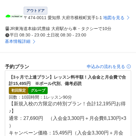
メなのがマスターコース。講義はなく打席での実践練習の
みのため、よりひとりひとりの悩みに沿ったレッスンが受
アウトドア
〒474-0011 愛知県 大府市横根町箕手1-1
地図を見る
JR東海道本線/武豊線 大府駅から車・タクシーで10分
平日 08:30 - 23:00 土日祝 08:30 - 23:00
基本情報詳細
予約プラン
申込みの流れを見る
【3ヶ月で上達プラン】レッスン料半額！入会金と月会費で合
計15,495円　※ボール代別、備考必読
初回限定
グループ
回数
10回
時間
1レッスン90分
【新規入校の方限定の特別プラン！合計12,195円お得
♪】

通常：27,690円　（入会金3,300円＋月会費8,130円×3
）

キャンペーン価格：15,495円（入会金3,300円＋月会