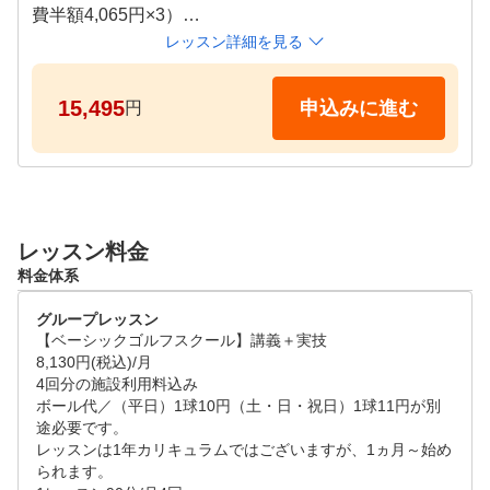
費半額4,065円×3）

・1レッスン90分

レッスン詳細を見る
・週1回、月4回

・レンタルクラブ無料

15,495
申込みに進む
円
●打席ではトップトレーサー・レンジを使ってデータ
をもとに効率よく練習できます。

※ベーシックスクールでのレッスンの場合は20分程講
レッスン料金
義があります。

料金体系
※施設利用料込

※レンタルシューズ100円

グループレッスン
※ボール代は別途かかります（平日1球10円/土日祝1
【ベーシックゴルフスクール】講義＋実技

球11円）

8,130円(税込)/月

※4ヶ月目以降は通常価格となります。

4回分の施設利用料込み

ボール代／（平日）1球10円（土・日・祝日）1球11円が別
※当スクールは月単位でのお申込みとなりますため、
途必要です。

初回来場日は第一週、もしくは第二週にお越しいただ
レッスンは1年カリキュラムではございますが、1ヵ月～始め
くことを推奨しております。

られます。

　手続き上はどのタイミングでも入校できますが、月