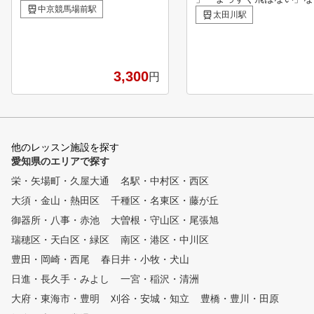
寒いを軽減できるだけではあり
中京競馬場前駅
変な癖がついてしまうこと
太田川駅
ません。 打球の弾道、着地か
ります。 BERGならプロ
らの動き、ヘッドスピード、ボ
たの状態に合わせて指導す
ールスピードなど通常の練習場
で、余裕をもってラウンド
では確認できないことをはっき
むことができます。 〈POINT0
3,300
円
り見ることが出来ます。 動画
1〉初心者からプロまで指
でご自身のスイングを繰り返し
能 〈POINT02〉最新のテ
見ることもできます。 【マン
ロジーを導入 〈POINT03
ツーマンだから上達する！】
ータをもとにしたスイング
ちーぴんゴルフでは、マンツー
〈POINT04〉専属トレー
他のレッスン施設を探す
マンレッスンで、お客様の課題
のマンツーマンレッスン 〈
愛知県のエリアで探す
をお聞きし一緒に解決させてい
NT05〉予約がスマホで完結
ただきます。 フォームの作り
栄・矢場町・久屋大通
名駅・中村区・西区
POINT06〉全店舗の専用
方や、スイングの改善、実際の
場を完備
大須・金山・熱田区
千種区・名東区・藤が丘
コースマネジメントなど、スコ
アを伸ばすためのレッスンをレ
御器所・八事・赤池
大曽根・守山区・尾張旭
ッスンプロに受けられます。
瑞穂区・天白区・緑区
南区・港区・中川区
ゴルフ上級者の方には、お悩み
豊田・岡崎・西尾
事を具体的に伺い、明確にご指
春日井・小牧・犬山
導いたします。 ゴルフが初め
日進・長久手・みよし
一宮・稲沢・清洲
ての方や初心者の方には、何か
大府・東海市・豊明
刈谷・安城・知立
豊橋・豊川・田原
ら始めればいいのか、実際にラ