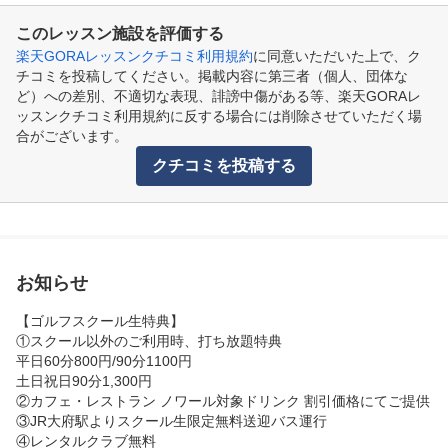
このレッスン施設を評価する
楽天GORAレッスンクチコミ利用規約
に同意いただいた上で、ク
チコミを投稿してください。掲載内容に第三者（個人、団体な
ど）への差別、不適切な表現、誹謗中傷がある等、楽天GORAレ
ッスンクチコミ利用規約に反する場合には削除させていただく場
合がございます。
クチコミを投稿する
お知らせ
【ゴルフスクール生特典】

①スクール以外のご利用時、打ち放題特典

平日60分800円/90分1100円

土日祝日90分1,300円

②カフェ・レストラン ノワール対象ドリンク 割引価格にてご提供

③JR大府駅よりスクール生限定無料送迎バス運行

④レンタルクラブ無料
