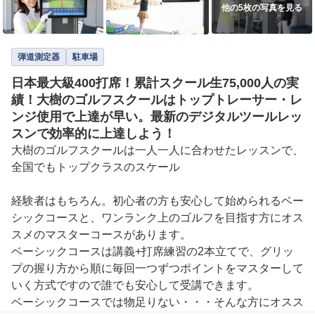
他の5枚の写真を見る
弾道測定器
駐車場
日本最大級400打席！累計スクール生75,000人の実
績！大樹のゴルフスクールはトップトレーサー・レ
ンジ使用で上達が早い。最新のデジタルツールレッ
スンで効率的に上達しよう！
大樹のゴルフスクールは一人一人に合わせたレッスンで、
全国でもトップクラスのスケール

経験者はもちろん。初心者の方も安心して始められるベー
シックコースと、ワンランク上のゴルフを目指す方にオス
スメのマスターコースがあります。

ベーシックコースは講義+打席練習の2本立てで、グリッ
プの握り方から順に毎回一つずつポイントをマスターして
いく方式ですので誰でも安心して受講できます。

ベーシックコースでは物足りない・・・そんな方にオスス