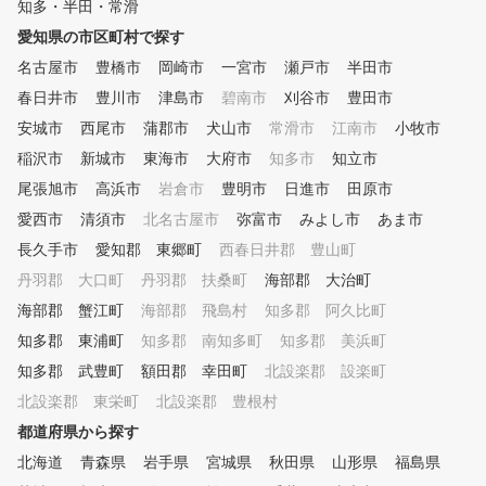
ウンドするためのどのような準
知多・半田・常滑
備をしたらよいのか、どのよう
愛知県の市区町村で探す
な道具が必要なのか、というと
名古屋市
ころからサポートいたします。
豊橋市
岡崎市
一宮市
瀬戸市
半田市
【設置機種】 ＴＷＯ ＶＩＳ
春日井市
豊川市
津島市
碧南市
刈谷市
豊田市
ＩＯＮ ＰＬＵＳ（ＧＯＬＦＺ
安城市
西尾市
蒲郡市
犬山市
常滑市
江南市
小牧市
ＯＮ） ＧＤＲ ＰＬＵＳ（Ｇ
ＯＬＦＺＯＮ） お部屋ごとに
稲沢市
新城市
東海市
大府市
知多市
知立市
異なる機種で、ラウンドも練習
尾張旭市
高浜市
岩倉市
豊明市
日進市
田原市
も徹底サポート。 ラウンド機
愛西市
種の地面はコースにあわせて変
清須市
北名古屋市
弥富市
みよし市
あま市
形しますので、例えばつま先下
長久手市
愛知郡 東郷町
西春日井郡 豊山町
がりの傾斜練習も可能です。
丹羽郡 大口町
丹羽郡 扶桑町
海部郡 大治町
練習機種では、アプローチショ
ットの練習やドラコン、実践ド
海部郡 蟹江町
海部郡 飛島村
知多郡 阿久比町
リル、ＡＩ分析など多彩な機能
知多郡 東浦町
知多郡 南知多町
知多郡 美浜町
が楽しめます。
知多郡 武豊町
額田郡 幸田町
北設楽郡 設楽町
北設楽郡 東栄町
北設楽郡 豊根村
都道府県から探す
北海道
青森県
岩手県
宮城県
秋田県
山形県
福島県