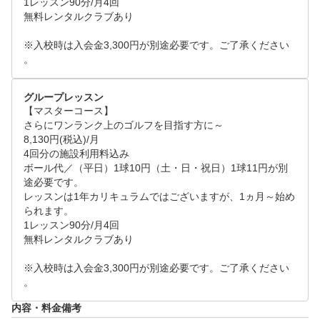
1レッスン90分/月4回

4回来場できないケースやレッスン内容が途中からと
無料レンタルクラブあり

なる可能性がございます。

※入校時は入会金3,300円が別途必要です。ご了承ください
。
グループレッスン
【マスターコース】

さらにワンランク上のゴルフを目指す方に～

8,130円(税込)/月

4回分の施設利用料込み

ボール代／（平日）1球10円（土・日・祝日）1球11円が別
途必要です。

レッスンは1年カリキュラムではございますが、1ヵ月～始め
られます。

1レッスン90分/月4回

無料レンタルクラブあり

※入校時は入会金3,300円が別途必要です。ご了承ください
。
内容・料金備考