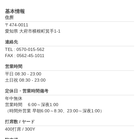
【カフェ・レストラン ノワール】

基本情報
地元産知多豚を使ったメニューがオススメです

住所
年中無休

〒474-0011
営業時間8：30～21：30

愛知県 大府市横根町箕手1-1
ラストオーダー21：00

連絡先
TEL : 0570-015-562
FAX : 0562-45-1011
営業時間
平日 08:30 - 23:00

土日祝 08:30 - 23:00
定休日・営業時間備考
年中無休

営業時間　 6:00～深夜1:00

（時間外営業 早朝6:00～8:30、23:00～深夜1:00）
打席数 / ヤード
400打席 / 300Y