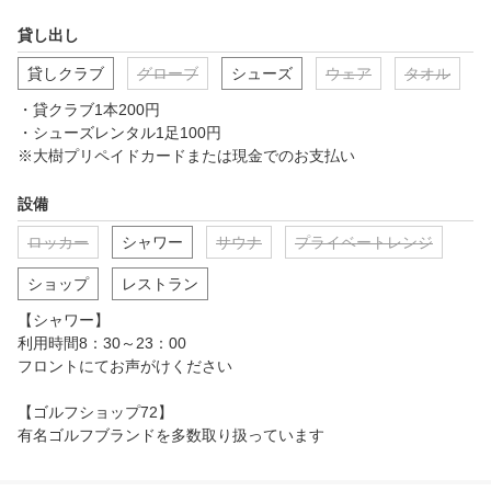
貸し出し
貸しクラブ
グローブ
シューズ
ウェア
タオル
・貸クラブ1本200円

・シューズレンタル1足100円

※大樹プリペイドカードまたは現金でのお支払い
設備
ロッカー
シャワー
サウナ
プライベートレンジ
ショップ
レストラン
【シャワー】

利用時間8：30～23：00

フロントにてお声がけください

【ゴルフショップ72】

有名ゴルフブランドを多数取り扱っています

年中無休

TEL0562-45-1018
