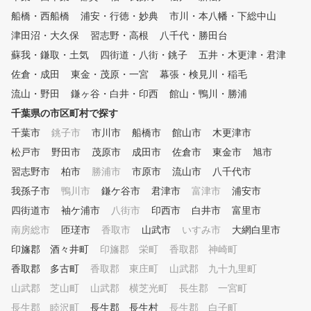
ことで上達をサポートします。
を無料 ・キャディバック
船橋・西船橋
浦安・行徳・妙典
市川・本八幡・下総中山
■POINT３ クラブフィッティ
国どこでも3500円配送サ
ング 現在のクラブが合ってい
ス 当店は初心者や若い方もと
津田沼・大久保
習志野・高根
八千代・勝田台
るか、レッスンプロがチェック
ても多く、通いやすいスタ
蘇我・鎌取・土気
四街道・八街・銚子
五井・木更津・君津
いたします。また、次のステッ
となっています。 まずは
佐倉・成田
プに向けて使うべきクラブも合
東金・茂原・一宮
幕張・検見川・稲毛
無料体験レッスンにお越し
わせてご提案いたします。 ■P
さい！
流山・野田
鎌ヶ谷・白井・印西
館山・鴨川・勝浦
OINT４ 筋力・柔軟性 ゴルフ
千葉県の市区町村で探す
に必要な筋力は他のスポーツと
異なって限られています。ご自
千葉市
銚子市
市川市
船橋市
館山市
木更津市
宅でも簡単にできるトレーニン
松戸市
野田市
茂原市
成田市
佐倉市
東金市
旭市
グメニューも合わせて提案しま
習志野市
す。 ■POINT５ コースマネジ
柏市
勝浦市
市原市
流山市
八千代市
メント ほとんどのゴルファー
我孫子市
鴨川市
鎌ケ谷市
君津市
富津市
浦安市
がこの部分でスコアをロスして
四街道市
袖ケ浦市
八街市
印西市
白井市
富里市
います。スコアアップに重要な
コースマネジメントやメンタル
南房総市
匝瑳市
香取市
山武市
いすみ市
大網白里市
トレーニング含めてレッスンい
印旛郡 酒々井町
印旛郡 栄町
香取郡 神崎町
たします。
香取郡 多古町
香取郡 東庄町
山武郡 九十九里町
山武郡 芝山町
山武郡 横芝光町
長生郡 一宮町
長生郡 睦沢町
長生郡 長生村
長生郡 白子町