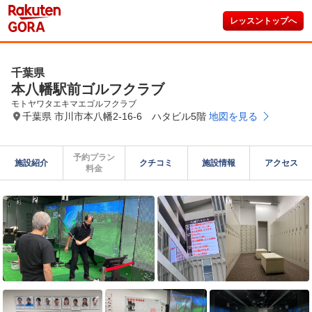
レッスントップへ
千葉県
本八幡駅前ゴルフクラブ
モトヤワタエキマエゴルフクラブ
千葉県 市川市本八幡2-16-6 ハタビル5階
地図を見る
予約プラン

施設紹介
クチコミ
施設情報
アクセス
料金