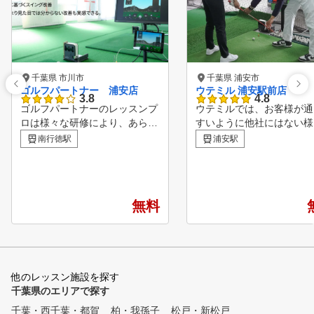
千葉県 市川市
千葉県 浦安市
ゴルフパートナー 浦安店
ウテミル 浦安駅前店
3.8
4.8
ゴルフパートナーのレッスンプ
ウテミルでは、お客様が通
ロは様々な研修により、あらゆ
すいように他社にはない様
る方面から生徒様の上達をサポ
サービスをご用意しており
南行徳駅
浦安駅
ートしています！ ビギナーか
。 【当店の特徴】 ・月額5,000
らベテランまで、全てのゴルフ
円～の豊富なプラン体系 
ァーを支える独自のメソッド ■
打席弾道測定器とスイング
POINT１ 診断・カルテ作成
機を完備 ・全打席 TOUR B
無料
弾道測定器・シミュレーターを
を導入しコースと同様のデ
用いて、現状把握を行う事で、
で練習することが出来ま
あなたに必要な練習方法を導き
・最大3名までの充実のレ
出します。 ■POINT２ スイン
ン ・使いきれなかったレ
グレッスン 弊社のレッスンプ
ン、練習チケットは次月に
他のレッスン施設を探す
ロは最新のスイング理論を元に
可能！ ・会費内でラウン
千葉県のエリアで探す
、お客様のスイングに合った最
ッスンに参加可能（追加料
適のスイング理論をご提案する
し） ・キャディバック置
千葉・西千葉・都賀
柏・我孫子
松戸・新松戸