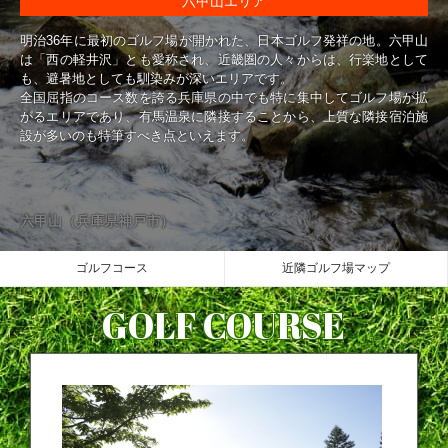
六甲山エリア
明治36年に最初のゴルフ場が開かれた、日本ゴルフ発祥の地。六甲山
は「西の軽井沢」とも愛称され、近畿圏の人々からは、行楽地として
も、避暑地としても馴染みが深いエリアです。
全国屈指のコース数を誇る兵庫県の中でも特に集中してゴルフ場が拡
がるエリアであり、有馬温泉に隣接することから、上質な隣接宿泊施
設が多いのも特筆すべき点といえます。
六甲山（兵庫県神戸市）
ゴルフコース
近隣ゴルフ場マップ
GOLF COURSE