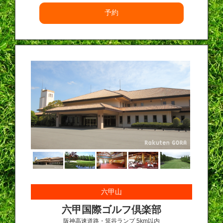
予約
六甲山
六甲国際ゴルフ倶楽部
阪神高速道路・箕谷ランプ 5km以内