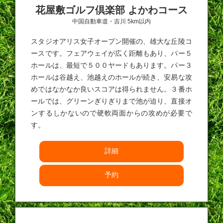
花屋敷ゴルフ倶楽部 よかわコース
中国自動車道・吉川 5km以内
スタジオアリス女子オープン開催の、雄大な丘陵コ
ースです。フェアウェイが広く距離もあり、パー５
ホールは、最短で５００ヤードもあります。パー３
ホールは谷越え、池越えのホールが続き、安易な攻
めではなかなか良いスコアは得られません。３番ホ
ールでは、グリーンぎりぎりまで池が迫り、直接オ
ンするしかないので硬軟両面からの攻めが必要で
す。
詳細
予約