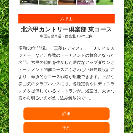
六甲山
北六甲カントリー倶楽部 東コース
中国自動車道・西宮北 10km以内
昭和58年開場。「三菱レディス」、「ＪＬＰＧＡ
ツアー」など、多数のトーナメントの舞台となった
名門。六甲の傾斜を生かした適度なアップダウンと
トーナメント開催コースにふさわしい難易度設計に
より、頭脳的なコース戦略が堪能できます。上品な
雰囲気のクラブハウスには、各種定食やレディスラ
ンチを提供しているレストランが。浴室は、大きな
窓から明るい光が差し込み解放的です。
詳細
予約