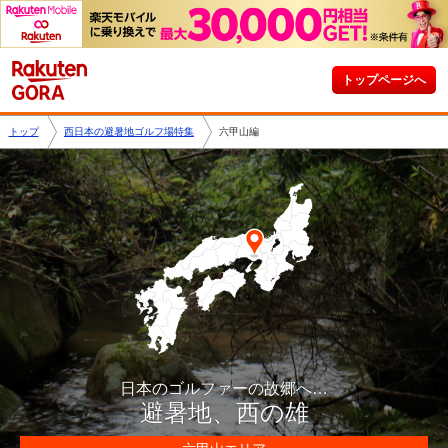
トップページへ
トップ
西日本の避暑地ゴルフ場特集
六甲山編
日本のゴルファーの故郷へ…
避暑地、西の雄