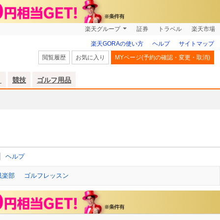
楽天グループ
証券
トラベル
楽天市場
楽天GORAの使い方
ヘルプ
サイトマップ
閲覧履歴
お気に入り
MYページ(予約の確認・変更・取消)
リ
競技
ゴルフ用品
ヘルプ
倶楽部
ゴルフレッスン