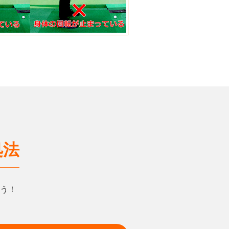
処法
う！