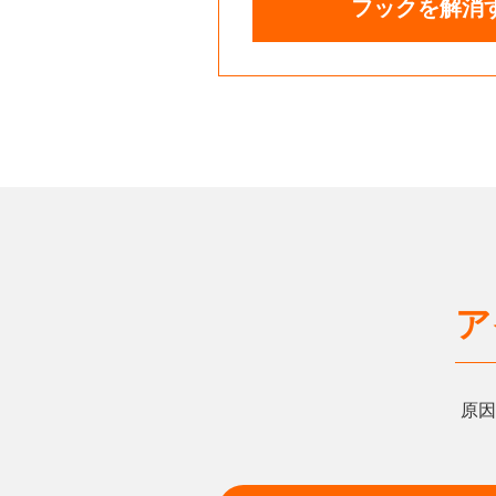
フックを解消
ア
原因