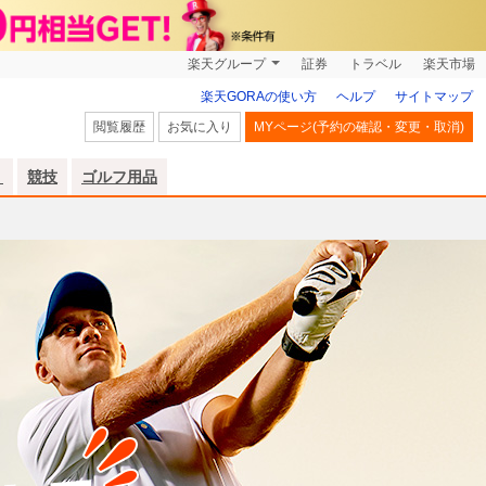
楽天グループ
証券
トラベル
楽天市場
楽天GORAの使い方
ヘルプ
サイトマップ
閲覧履歴
お気に入り
MYページ(予約の確認・変更・取消)
リ
競技
ゴルフ用品