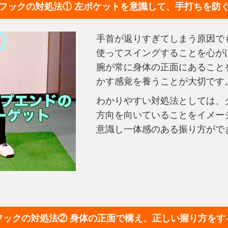
フックの対処法①
左ポケットを意識して、
手打ちを防
手首が返りすぎてしまう原因で
使ってスイングすることを心が
腕が常に身体の正面にあること
かす感覚を養うことが大切です
わかりやすい対処法としては、
方向を向いていることをイメー
意識し一体感のある振り方がで
フックの対処法②
身体の正面で構え、正しい握り方をす