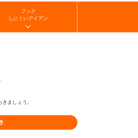
フック
しにくいアイアン
？
おきましょう。
き