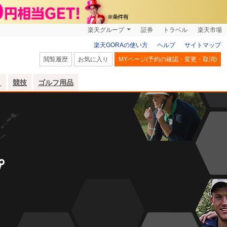
楽天グループ
証券
トラベル
楽天市場
楽天GORAの使い方
ヘルプ
サイトマップ
閲覧履歴
お気に入り
MYページ(予約の確認・変更・取消)
リ
競技
ゴルフ用品
プ