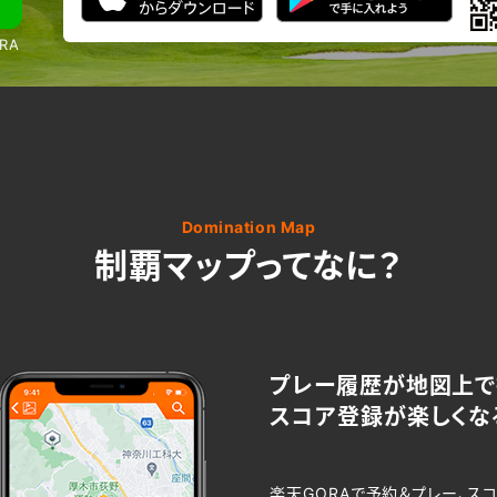
RA
Domination Map
制覇マップってなに？
プレー履歴が地図上で
スコア登録が楽しくな
楽天GORAで予約＆プレー、ス