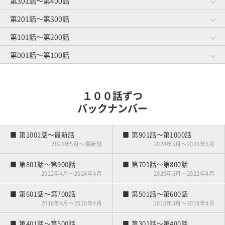
第301話～第400話
第481話～第500話
第461話～第480話
スマートカジュアル
ハイソックス着用の謎
第701話～第720話
トイレピンチ
キャディさんの裏話
第541話～第560話
第521話～第540話
初めての手引きゴルフ
第201話～第300話
第381話～第400話
第361話～第380話
差し入れの行方
仲良し４人組
第601話～第620話
前日の調整
ゴルフ場の生き物
第441話～第460話
第421話～第440話
オヤジとショウタイム
第101話～第200話
第281話～第300話
第261話～第280話
元旦ゴルフ
基本中の基本
第501話～第520話
初めてのマッチプレー
ゴルフ場の怪談
第341話～第360話
第321話～第340話
キャディマスター
第001話～第100話
第181話～第200話
第161話～第180話
若さにジェラシー
暫定球
第401話～第420話
憧れの歩きラウンド
クローズ明け
第241話～第260話
第221話～第240話
ルールの勉強
第081話～第100話
第061話～第080話
パッティングの真理
雨男
第301話～第320話
マナー向上委員長
春の大コンペ
第141話～第160話
第121話～第140話
ボールインプレッション
１００話ずつ
雪国のキャディさん
アーリーバード
第201話～第220話
第041話～第060話
第021話～第040話
バックナンバー
雪国の練習場事情
夫婦でゴルフ
競技デビュー
第101話～第120話
練習嫌い
第001話～第020話
第1001話～最新話
第901話～第1000話
ゴルフはじめました
2026年5月～最新話
2024年5月～2026年5月
第801話～第900話
第701話～第800話
2022年4月～2024年4月
2020年5月～2022年4月
第601話～第700話
第501話～第600話
2018年4月～2020年4月
2016年3月～2018年4月
第401話～第500話
第301話～第400話