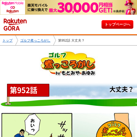
トップページへ
トップ
ゴルフ煮っころがし
第952話 大丈夫？
第952話
大丈夫？