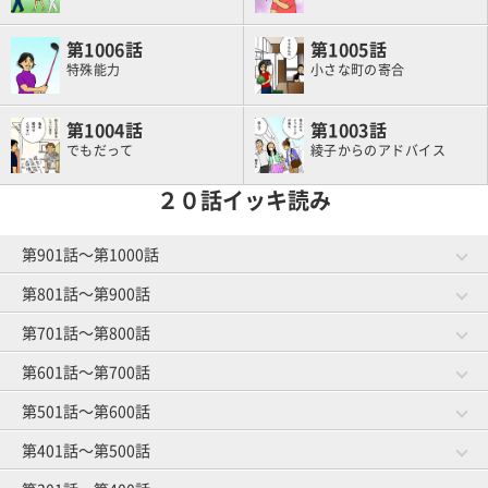
1006
1005
特殊能力
小さな町の寄合
1004
1003
でもだって
綾子からのアドバイス
２０話イッキ読み
第901話～第1000話
第801話～第900話
第981話～第1000話
第961話～第980話
作戦成功？
将来の予防
第701話～第800話
第881話～第900話
第861話～第880話
ゴルファーと焼肉
お菓子事情
第941話～第960話
第921話～第940話
第601話～第700話
第781話～第800話
第761話～第780話
グループレッスン
オマエがやってみろ
ゴルフ友達とランチ
スイングと服選び
第841話～第860話
第821話～第840話
第501話～第600話
第681話～第700話
第661話～第680話
教えられ魔
趣味はゴルフです
第901話～第920話
ゴルファーのうたた寝
練習場の事情
第741話～第760話
第721話～第740話
体のことを考える
第401話～第500話
第581話～第600話
第561話～第580話
練習にもマナー
ロブショット依存症
第801話～第820話
打ち下ろしの距離計算
上がり３ホール
第641話～第660話
第621話～第640話
隣の芝は高級芝