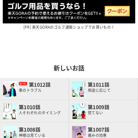
楽天GORAのゴルフ通販ショップでお買いもの！
新しいお話
1012
1011
車のトラブル
用途に応じて
1010
1009
人それぞれのタイミング
慌てない
1008
1007
神様は見ている
痛みの効果