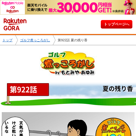
トップページへ
トップ
ゴルフ煮っころがし
第922話 夏の残り香
第922話
夏の残り香