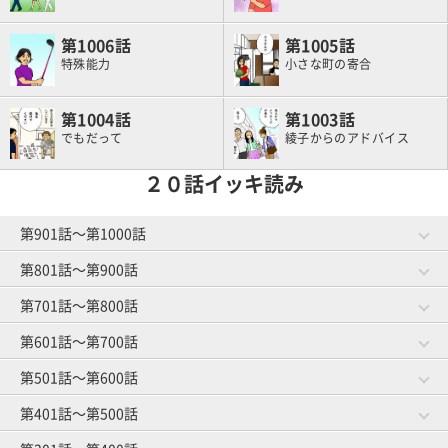
1006
1005
特殊能力
小さな町の寄合
1004
1003
でもだって
綾子からのアドバイス
２０話イッキ読み
第901話～第1000話
第801話～第900話
第981話～第1000話
第961話～第980話
作戦成功？
将来の予防
第701話～第800話
第881話～第900話
第861話～第880話
ゴルファーと焼肉
お菓子事情
第941話～第960話
第921話～第940話
第601話～第700話
第781話～第800話
第761話～第780話
グループレッスン
オマエがやってみろ
ゴルフ友達とランチ
スイングと服選び
第841話～第860話
第821話～第840話
第501話～第600話
第681話～第700話
第661話～第680話
教えられ魔
趣味はゴルフです
第901話～第920話
ゴルファーのうたた寝
練習場の事情
第741話～第760話
第721話～第740話
体のことを考える
第401話～第500話
第581話～第600話
第561話～第580話
練習にもマナー
ロブショット依存症
第801話～第820話
打ち下ろしの距離計算
上がり３ホール
第641話～第660話
第621話～第640話
隣の芝は高級芝