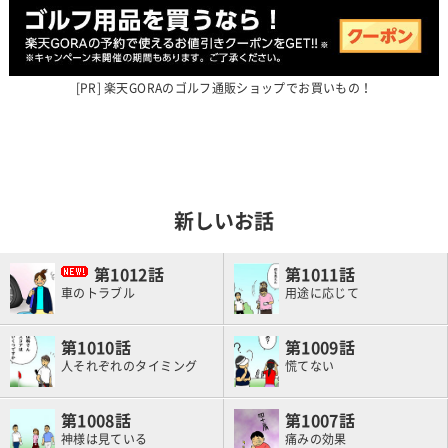
楽天GORAのゴルフ通販ショップでお買いもの！
新しいお話
1012
1011
車のトラブル
用途に応じて
1010
1009
人それぞれのタイミング
慌てない
1008
1007
神様は見ている
痛みの効果