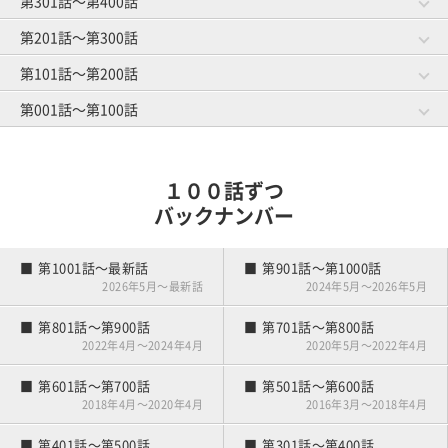
第301話～第400話
第481話～第500話
第461話～第480話
スマートカジュアル
ハイソックス着用の謎
第701話～第720話
トイレピンチ
キャディさんの裏話
第541話～第560話
第521話～第540話
初めての手引きゴルフ
第201話～第300話
第381話～第400話
第361話～第380話
差し入れの行方
仲良し４人組
第601話～第620話
前日の調整
ゴルフ場の生き物
第441話～第460話
第421話～第440話
オヤジとショウタイム
第101話～第200話
第281話～第300話
第261話～第280話
元旦ゴルフ
基本中の基本
第501話～第520話
初めてのマッチプレー
ゴルフ場の怪談
第341話～第360話
第321話～第340話
キャディマスター
第001話～第100話
第181話～第200話
第161話～第180話
若さにジェラシー
暫定球
第401話～第420話
憧れの歩きラウンド
クローズ明け
第241話～第260話
第221話～第240話
ルールの勉強
第081話～第100話
第061話～第080話
パッティングの真理
雨男
第301話～第320話
マナー向上委員長
春の大コンペ
第141話～第160話
第121話～第140話
ボールインプレッション
１００話ずつ
雪国のキャディさん
アーリーバード
第201話～第220話
第041話～第060話
第021話～第040話
バックナンバー
雪国の練習場事情
夫婦でゴルフ
競技デビュー
第101話～第120話
練習嫌い
第001話～第020話
第1001話～最新話
第901話～第1000話
ゴルフはじめました
2026年5月～最新話
2024年5月～2026年5月
第801話～第900話
第701話～第800話
2022年4月～2024年4月
2020年5月～2022年4月
第601話～第700話
第501話～第600話
2018年4月～2020年4月
2016年3月～2018年4月
第401話～第500話
第301話～第400話