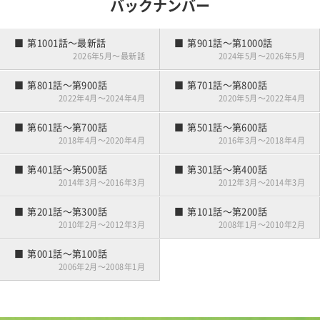
バックナンバー
雪国の練習場事情
夫婦でゴルフ
競技デビュー
第101話～第120話
練習嫌い
第001話～第020話
第1001話～最新話
第901話～第1000話
ゴルフはじめました
2026年5月～最新話
2024年5月～2026年5月
第801話～第900話
第701話～第800話
2022年4月～2024年4月
2020年5月～2022年4月
第601話～第700話
第501話～第600話
2018年4月～2020年4月
2016年3月～2018年4月
第401話～第500話
第301話～第400話
2014年3月～2016年3月
2012年3月～2014年3月
第201話～第300話
第101話～第200話
2010年2月～2012年3月
2008年1月～2010年2月
第001話～第100話
2006年2月～2008年1月