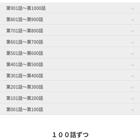
第901話～第1000話
第801話～第900話
第981話～第1000話
第961話～第980話
作戦成功？
将来の予防
第701話～第800話
第881話～第900話
第861話～第880話
ゴルファーと焼肉
お菓子事情
第941話～第960話
第921話～第940話
第601話～第700話
第781話～第800話
第761話～第780話
グループレッスン
オマエがやってみろ
ゴルフ友達とランチ
スイングと服選び
第841話～第860話
第821話～第840話
第501話～第600話
第681話～第700話
第661話～第680話
教えられ魔
趣味はゴルフです
第901話～第920話
ゴルファーのうたた寝
練習場の事情
第741話～第760話
第721話～第740話
体のことを考える
第401話～第500話
第581話～第600話
第561話～第580話
練習にもマナー
ロブショット依存症
第801話～第820話
打ち下ろしの距離計算
上がり３ホール
第641話～第660話
第621話～第640話
隣の芝は高級芝
第301話～第400話
第481話～第500話
第461話～第480話
スマートカジュアル
ハイソックス着用の謎
第701話～第720話
トイレピンチ
キャディさんの裏話
第541話～第560話
第521話～第540話
初めての手引きゴルフ
第201話～第300話
第381話～第400話
第361話～第380話
差し入れの行方
仲良し４人組
第601話～第620話
前日の調整
ゴルフ場の生き物
第441話～第460話
第421話～第440話
オヤジとショウタイム
第101話～第200話
第281話～第300話
第261話～第280話
元旦ゴルフ
基本中の基本
第501話～第520話
初めてのマッチプレー
ゴルフ場の怪談
第341話～第360話
第321話～第340話
キャディマスター
第001話～第100話
第181話～第200話
第161話～第180話
若さにジェラシー
暫定球
第401話～第420話
憧れの歩きラウンド
クローズ明け
第241話～第260話
第221話～第240話
ルールの勉強
第081話～第100話
第061話～第080話
パッティングの真理
雨男
第301話～第320話
マナー向上委員長
春の大コンペ
第141話～第160話
第121話～第140話
ボールインプレッション
１００話ずつ
雪国のキャディさん
アーリーバード
第201話～第220話
第041話～第060話
第021話～第040話