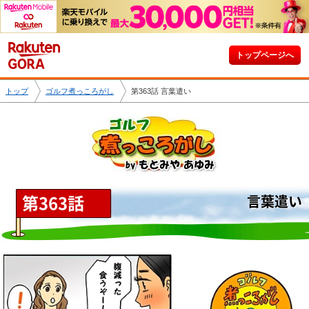
トップページへ
トップ
ゴルフ煮っころがし
第363話 言葉遣い
第363話
言葉遣い