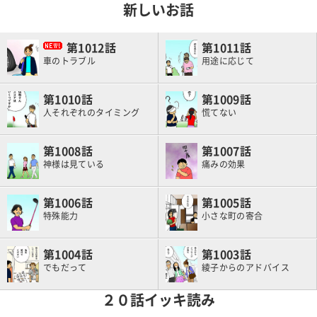
新しいお話
1012
1011
車のトラブル
用途に応じて
1010
1009
人それぞれのタイミング
慌てない
1008
1007
神様は見ている
痛みの効果
1006
1005
特殊能力
小さな町の寄合
1004
1003
でもだって
綾子からのアドバイス
２０話イッキ読み