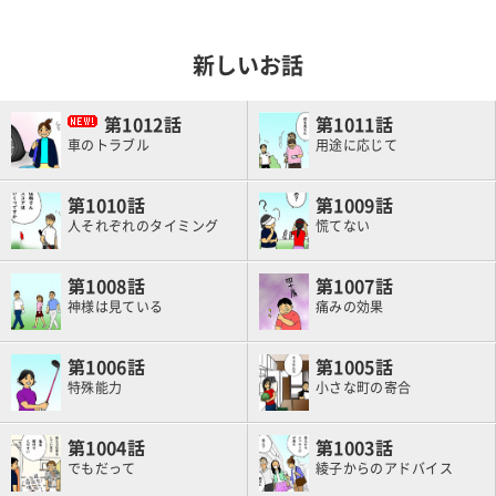
新しいお話
1012
1011
車のトラブル
用途に応じて
1010
1009
人それぞれのタイミング
慌てない
1008
1007
神様は見ている
痛みの効果
1006
1005
特殊能力
小さな町の寄合
1004
1003
でもだって
綾子からのアドバイス