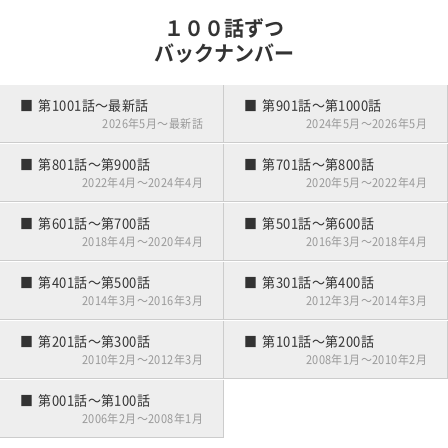
マナー向上委員長
春の大コンペ
第141話～第160話
第121話～第140話
ボールインプレッション
１００話ずつ
雪国のキャディさん
アーリーバード
第201話～第220話
第041話～第060話
第021話～第040話
バックナンバー
雪国の練習場事情
夫婦でゴルフ
競技デビュー
第101話～第120話
練習嫌い
第001話～第020話
第1001話～最新話
第901話～第1000話
ゴルフはじめました
2026年5月～最新話
2024年5月～2026年5月
第801話～第900話
第701話～第800話
2022年4月～2024年4月
2020年5月～2022年4月
第601話～第700話
第501話～第600話
2018年4月～2020年4月
2016年3月～2018年4月
第401話～第500話
第301話～第400話
2014年3月～2016年3月
2012年3月～2014年3月
第201話～第300話
第101話～第200話
2010年2月～2012年3月
2008年1月～2010年2月
第001話～第100話
2006年2月～2008年1月