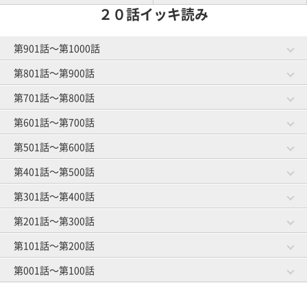
２０話イッキ読み
第901話～第1000話
第801話～第900話
第981話～第1000話
第961話～第980話
作戦成功？
将来の予防
第701話～第800話
第881話～第900話
第861話～第880話
ゴルファーと焼肉
お菓子事情
第941話～第960話
第921話～第940話
第601話～第700話
第781話～第800話
第761話～第780話
グループレッスン
オマエがやってみろ
ゴルフ友達とランチ
スイングと服選び
第841話～第860話
第821話～第840話
第501話～第600話
第681話～第700話
第661話～第680話
教えられ魔
趣味はゴルフです
第901話～第920話
ゴルファーのうたた寝
練習場の事情
第741話～第760話
第721話～第740話
体のことを考える
第401話～第500話
第581話～第600話
第561話～第580話
練習にもマナー
ロブショット依存症
第801話～第820話
打ち下ろしの距離計算
上がり３ホール
第641話～第660話
第621話～第640話
隣の芝は高級芝
第301話～第400話
第481話～第500話
第461話～第480話
スマートカジュアル
ハイソックス着用の謎
第701話～第720話
トイレピンチ
キャディさんの裏話
第541話～第560話
第521話～第540話
初めての手引きゴルフ
第201話～第300話
第381話～第400話
第361話～第380話
差し入れの行方
仲良し４人組
第601話～第620話
前日の調整
ゴルフ場の生き物
第441話～第460話
第421話～第440話
オヤジとショウタイム
第101話～第200話
第281話～第300話
第261話～第280話
元旦ゴルフ
基本中の基本
第501話～第520話
初めてのマッチプレー
ゴルフ場の怪談
第341話～第360話
第321話～第340話
キャディマスター
第001話～第100話
第181話～第200話
第161話～第180話
若さにジェラシー
暫定球
第401話～第420話
憧れの歩きラウンド
クローズ明け
第241話～第260話
第221話～第240話
ルールの勉強
第081話～第100話
第061話～第080話
パッティングの真理
雨男
第301話～第320話