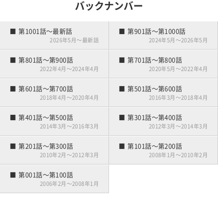
第041話～第060話
第021話～第040話
バックナンバー
雪国の練習場事情
夫婦でゴルフ
競技デビュー
第101話～第120話
練習嫌い
第001話～第020話
第1001話～最新話
第901話～第1000話
ゴルフはじめました
2026年5月～最新話
2024年5月～2026年5月
第801話～第900話
第701話～第800話
2022年4月～2024年4月
2020年5月～2022年4月
第601話～第700話
第501話～第600話
2018年4月～2020年4月
2016年3月～2018年4月
第401話～第500話
第301話～第400話
2014年3月～2016年3月
2012年3月～2014年3月
第201話～第300話
第101話～第200話
2010年2月～2012年3月
2008年1月～2010年2月
第001話～第100話
2006年2月～2008年1月