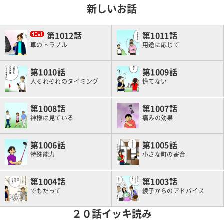
新しいお話
1012
1011
車のトラブル
用途に応じて
1010
1009
人それぞれのタイミング
慌てない
1008
1007
神様は見ている
痛みの効果
1006
1005
特殊能力
小さな町の寄合
1004
1003
でもだって
綾子からのアドバイス
２０話イッキ読み