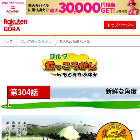
トップページへ
トップ
ゴルフ煮っころがし
第304話 新鮮な角度
第304話
新鮮な角度