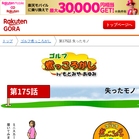
トップページへ
トップ
ゴルフ煮っころがし
第175話 失ったモノ
第175話
失ったモノ