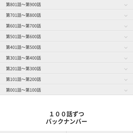
第801話～第900話
第981話～第1000話
第961話～第980話
作戦成功？
将来の予防
第701話～第800話
第881話～第900話
第861話～第880話
ゴルファーと焼肉
お菓子事情
第941話～第960話
第921話～第940話
第601話～第700話
第781話～第800話
第761話～第780話
グループレッスン
オマエがやってみろ
ゴルフ友達とランチ
スイングと服選び
第841話～第860話
第821話～第840話
第501話～第600話
第681話～第700話
第661話～第680話
教えられ魔
趣味はゴルフです
第901話～第920話
ゴルファーのうたた寝
練習場の事情
第741話～第760話
第721話～第740話
体のことを考える
第401話～第500話
第581話～第600話
第561話～第580話
練習にもマナー
ロブショット依存症
第801話～第820話
打ち下ろしの距離計算
上がり３ホール
第641話～第660話
第621話～第640話
隣の芝は高級芝
第301話～第400話
第481話～第500話
第461話～第480話
スマートカジュアル
ハイソックス着用の謎
第701話～第720話
トイレピンチ
キャディさんの裏話
第541話～第560話
第521話～第540話
初めての手引きゴルフ
第201話～第300話
第381話～第400話
第361話～第380話
差し入れの行方
仲良し４人組
第601話～第620話
前日の調整
ゴルフ場の生き物
第441話～第460話
第421話～第440話
オヤジとショウタイム
第101話～第200話
第281話～第300話
第261話～第280話
元旦ゴルフ
基本中の基本
第501話～第520話
初めてのマッチプレー
ゴルフ場の怪談
第341話～第360話
第321話～第340話
キャディマスター
第001話～第100話
第181話～第200話
第161話～第180話
若さにジェラシー
暫定球
第401話～第420話
憧れの歩きラウンド
クローズ明け
第241話～第260話
第221話～第240話
ルールの勉強
第081話～第100話
第061話～第080話
パッティングの真理
雨男
第301話～第320話
マナー向上委員長
春の大コンペ
第141話～第160話
第121話～第140話
ボールインプレッション
１００話ずつ
雪国のキャディさん
アーリーバード
第201話～第220話
第041話～第060話
第021話～第040話
バックナンバー
雪国の練習場事情
夫婦でゴルフ
競技デビュー
第101話～第120話
練習嫌い