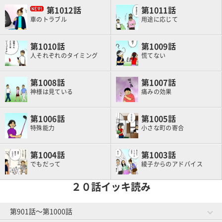
1012
1011
車のトラブル
用途に応じて
1010
1009
人それぞれのタイミング
慌てない
1008
1007
神様は見ている
痛みの効果
1006
1005
特殊能力
小さな町の寄合
1004
1003
でもだって
綾子からのアドバイス
２０話イッキ読み
第901話～第1000話