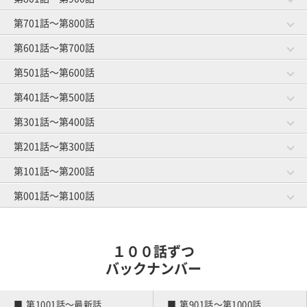
作戦成功？
将来の予防
第701話～第800話
第881話～第900話
第861話～第880話
ゴルファーと焼肉
お菓子事情
第941話～第960話
第921話～第940話
第601話～第700話
第781話～第800話
第761話～第780話
グループレッスン
オマエがやってみろ
ゴルフ友達とランチ
スイングと服選び
第841話～第860話
第821話～第840話
第501話～第600話
第681話～第700話
第661話～第680話
教えられ魔
趣味はゴルフです
第901話～第920話
ゴルファーのうたた寝
練習場の事情
第741話～第760話
第721話～第740話
体のことを考える
第401話～第500話
第581話～第600話
第561話～第580話
練習にもマナー
ロブショット依存症
第801話～第820話
打ち下ろしの距離計算
上がり３ホール
第641話～第660話
第621話～第640話
隣の芝は高級芝
第301話～第400話
第481話～第500話
第461話～第480話
スマートカジュアル
ハイソックス着用の謎
第701話～第720話
トイレピンチ
キャディさんの裏話
第541話～第560話
第521話～第540話
初めての手引きゴルフ
第201話～第300話
第381話～第400話
第361話～第380話
差し入れの行方
仲良し４人組
第601話～第620話
前日の調整
ゴルフ場の生き物
第441話～第460話
第421話～第440話
オヤジとショウタイム
第101話～第200話
第281話～第300話
第261話～第280話
元旦ゴルフ
基本中の基本
第501話～第520話
初めてのマッチプレー
ゴルフ場の怪談
第341話～第360話
第321話～第340話
キャディマスター
第001話～第100話
第181話～第200話
第161話～第180話
若さにジェラシー
暫定球
第401話～第420話
憧れの歩きラウンド
クローズ明け
第241話～第260話
第221話～第240話
ルールの勉強
第081話～第100話
第061話～第080話
パッティングの真理
雨男
第301話～第320話
マナー向上委員長
春の大コンペ
第141話～第160話
第121話～第140話
ボールインプレッション
１００話ずつ
雪国のキャディさん
アーリーバード
第201話～第220話
第041話～第060話
第021話～第040話
バックナンバー
雪国の練習場事情
夫婦でゴルフ
競技デビュー
第101話～第120話
練習嫌い
第001話～第020話
第1001話～最新話
第901話～第1000話