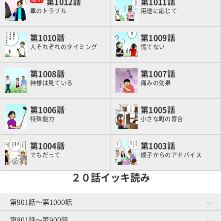
1012
1011
車のトラブル
用途に応じて
1010
1009
人それぞれのタイミング
慌てない
1008
1007
神様は見ている
痛みの効果
1006
1005
特殊能力
小さな町の寄合
1004
1003
でもだって
綾子からのアドバイス
２０話イッキ読み
第901話～第1000話
第801話～第900話
第981話～第1000話
第961話～第980話