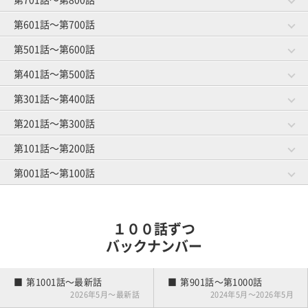
第881話～第900話
第861話～第880話
ゴルファーと焼肉
お菓子事情
第941話～第960話
第921話～第940話
第601話～第700話
第781話～第800話
第761話～第780話
グループレッスン
オマエがやってみろ
ゴルフ友達とランチ
スイングと服選び
第841話～第860話
第821話～第840話
第501話～第600話
第681話～第700話
第661話～第680話
教えられ魔
趣味はゴルフです
第901話～第920話
ゴルファーのうたた寝
練習場の事情
第741話～第760話
第721話～第740話
体のことを考える
第401話～第500話
第581話～第600話
第561話～第580話
練習にもマナー
ロブショット依存症
第801話～第820話
打ち下ろしの距離計算
上がり３ホール
第641話～第660話
第621話～第640話
隣の芝は高級芝
第301話～第400話
第481話～第500話
第461話～第480話
スマートカジュアル
ハイソックス着用の謎
第701話～第720話
トイレピンチ
キャディさんの裏話
第541話～第560話
第521話～第540話
初めての手引きゴルフ
第201話～第300話
第381話～第400話
第361話～第380話
差し入れの行方
仲良し４人組
第601話～第620話
前日の調整
ゴルフ場の生き物
第441話～第460話
第421話～第440話
オヤジとショウタイム
第101話～第200話
第281話～第300話
第261話～第280話
元旦ゴルフ
基本中の基本
第501話～第520話
初めてのマッチプレー
ゴルフ場の怪談
第341話～第360話
第321話～第340話
キャディマスター
第001話～第100話
第181話～第200話
第161話～第180話
若さにジェラシー
暫定球
第401話～第420話
憧れの歩きラウンド
クローズ明け
第241話～第260話
第221話～第240話
ルールの勉強
第081話～第100話
第061話～第080話
パッティングの真理
雨男
第301話～第320話
マナー向上委員長
春の大コンペ
第141話～第160話
第121話～第140話
ボールインプレッション
１００話ずつ
雪国のキャディさん
アーリーバード
第201話～第220話
第041話～第060話
第021話～第040話
バックナンバー
雪国の練習場事情
夫婦でゴルフ
競技デビュー
第101話～第120話
練習嫌い
第001話～第020話
第1001話～最新話
第901話～第1000話
ゴルフはじめました
2026年5月～最新話
2024年5月～2026年5月