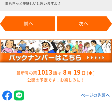
事もきっと美味しいと思いますよ♪
前へ
次へ
1013
8
19
水
公開の予定です！お楽しみに！
ページの先頭へ