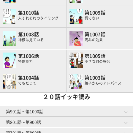
1010
1009
人それぞれのタイミング
慌てない
1008
1007
神様は見ている
痛みの効果
1006
1005
特殊能力
小さな町の寄合
1004
1003
でもだって
綾子からのアドバイス
２０話イッキ読み
第901話～第1000話
第801話～第900話
第981話～第1000話
第961話～第980話
作戦成功？
将来の予防
第701話～第800話