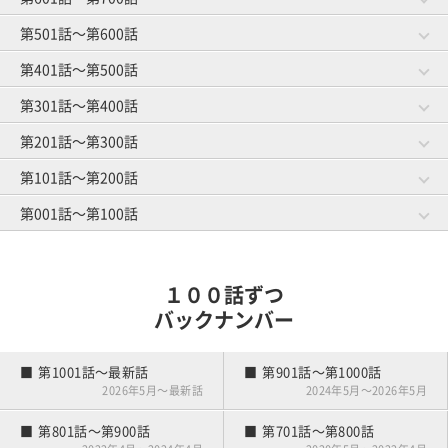
グループレッスン
オマエがやってみろ
ゴルフ友達とランチ
スイングと服選び
第841話～第860話
第821話～第840話
第501話～第600話
第681話～第700話
第661話～第680話
教えられ魔
趣味はゴルフです
第901話～第920話
ゴルファーのうたた寝
練習場の事情
第741話～第760話
第721話～第740話
体のことを考える
第401話～第500話
第581話～第600話
第561話～第580話
練習にもマナー
ロブショット依存症
第801話～第820話
打ち下ろしの距離計算
上がり３ホール
第641話～第660話
第621話～第640話
隣の芝は高級芝
第301話～第400話
第481話～第500話
第461話～第480話
スマートカジュアル
ハイソックス着用の謎
第701話～第720話
トイレピンチ
キャディさんの裏話
第541話～第560話
第521話～第540話
初めての手引きゴルフ
第201話～第300話
第381話～第400話
第361話～第380話
差し入れの行方
仲良し４人組
第601話～第620話
前日の調整
ゴルフ場の生き物
第441話～第460話
第421話～第440話
オヤジとショウタイム
第101話～第200話
第281話～第300話
第261話～第280話
元旦ゴルフ
基本中の基本
第501話～第520話
初めてのマッチプレー
ゴルフ場の怪談
第341話～第360話
第321話～第340話
キャディマスター
第001話～第100話
第181話～第200話
第161話～第180話
若さにジェラシー
暫定球
第401話～第420話
憧れの歩きラウンド
クローズ明け
第241話～第260話
第221話～第240話
ルールの勉強
第081話～第100話
第061話～第080話
パッティングの真理
雨男
第301話～第320話
マナー向上委員長
春の大コンペ
第141話～第160話
第121話～第140話
ボールインプレッション
１００話ずつ
雪国のキャディさん
アーリーバード
第201話～第220話
第041話～第060話
第021話～第040話
バックナンバー
雪国の練習場事情
夫婦でゴルフ
競技デビュー
第101話～第120話
練習嫌い
第001話～第020話
第1001話～最新話
第901話～第1000話
ゴルフはじめました
2026年5月～最新話
2024年5月～2026年5月
第801話～第900話
第701話～第800話