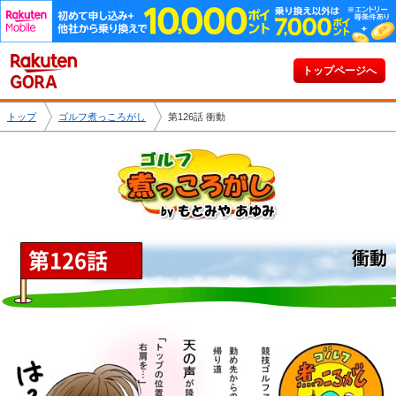
トップページへ
トップ
ゴルフ煮っころがし
第126話 衝動
第126話
衝動