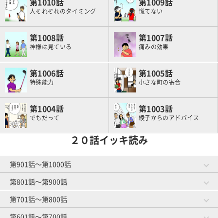
1010
1009
人それぞれのタイミング
慌てない
1008
1007
神様は見ている
痛みの効果
1006
1005
特殊能力
小さな町の寄合
1004
1003
でもだって
綾子からのアドバイス
２０話イッキ読み
第901話～第1000話
第801話～第900話
第981話～第1000話
第961話～第980話
作戦成功？
将来の予防
第701話～第800話
第881話～第900話
第861話～第880話
ゴルファーと焼肉
お菓子事情
第941話～第960話
第921話～第940話
第601話～第700話
第781話～第800話
第761話～第780話