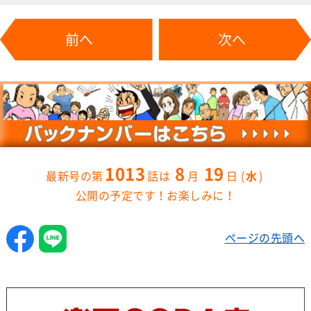
前へ
次へ
1013
8
19
水
公開の予定です！お楽しみに！
ページの先頭へ