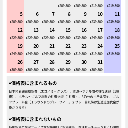
¥209,800
¥209,800
¥219,800
¥219,800
5
6
7
8
9
10
11
¥209,800
¥209,800
¥209,800
¥209,800
¥209,800
¥239,800
¥239,800
12
13
14
15
16
17
18
¥229,800
¥229,800
¥229,800
¥229,800
¥239,800
¥249,800
¥249,800
19
20
21
22
23
24
25
¥249,800
¥249,800
¥249,800
¥259,800
¥319,800
¥319,800
¥319,800
26
27
28
29
30
31
¥309,800
¥309,800
¥309,800
¥309,800
¥309,800
¥309,800
価格表に含まれるもの
日本発着往復航空券（エコノミークラス）、空港～ホテル間の往復送迎（1往
復）、ホテル～ゴルフ場間の往復送迎（1往復）、3泊分のホテル宿泊、ゴル
フプレー料金（１ラウンドのプレーフィー。２プレー目以降は別途追加代金が
掛かります）
価格表に含まれないもの
各国空港の旅客サービス施設使用料と空港税等、燃油サーチャージおよび国際