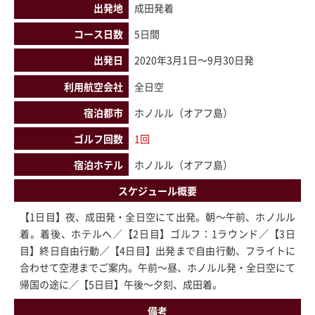
出発地
成田発着
コース日数
5日間
出発日
2020年3月1日～9月30日発
利用航空会社
全日空
宿泊都市
ホノルル（オアフ島）
ゴルフ回数
1回
宿泊ホテル
ホノルル（オアフ島）
スケジュール概要
【1日目】夜、成田発・全日空にて出発。朝～午前、ホノルル
着。着後、ホテルへ／【2日目】ゴルフ：1ラウンド／【3日
目】終日自由行動／【4日目】出発まで自由行動、フライトに
合わせて空港までご案内。午前～昼、ホノルル発・全日空にて
帰国の途に／【5日目】午後～夕刻、成田着。
備考