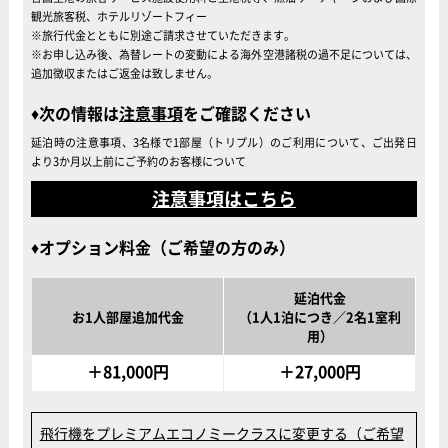
観光旅客税、ホテルリゾートフィー
※旅行代金とともに別途ご請求させていただきます。
※お申し込み後、為替レートの変動による海外空港諸税の過不足については、
追加徴収またはご返金は致しません。
次の情報は
注意事項
をご確認ください
延泊時の注意事項、3名様で1部屋（トリプル）のご利用について、ご出発日
より3か月以上前にご予約のお客様について
注意事項はこちら
オプション料金（ご希望の方のみ）
延泊代金
お1人部屋追加代金
（1人1泊につき／2名1室利
用）
＋81,000円
＋27,000円
飛行機をプレミアムエコノミークラスに変更する（ご希望