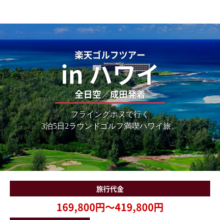
楽天ゴルフツアー
in ハワイ
全日空／成田発着
フライングホヌで行く
3泊5日2ラウンドゴルフ満喫ハワイ旅。
旅行代金
169,800円～419,800円