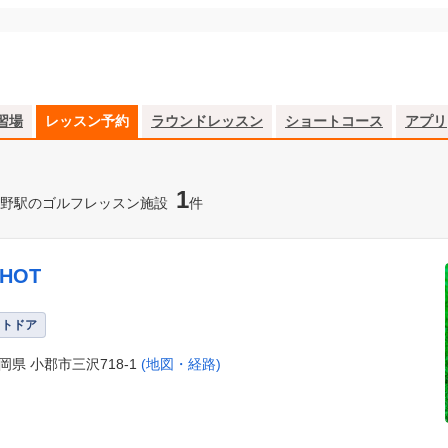
習場
レッスン予約
ラウンドレッスン
ショートコース
アプリ
1
野駅のゴルフレッスン施設
件
SHOT
ウトドア
岡県 小郡市三沢718-1
(地図・経路)