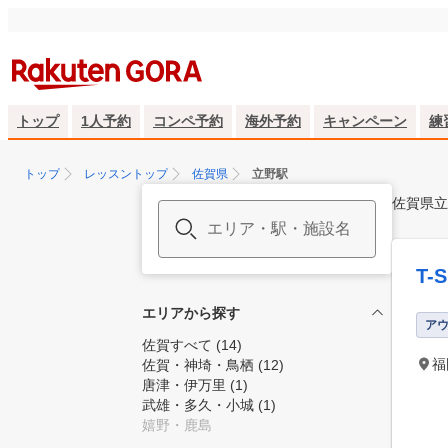
トップ
1人予約
コンペ予約
海外予約
キャンペーン
練
トップ
レッスントップ
佐賀県
立野駅
佐賀県立
T-
エリアから探す
ア
佐賀すべて
(14)
福
佐賀・神埼・鳥栖
(12)
唐津・伊万里
(1)
武雄・多久・小城
(1)
嬉野・鹿島