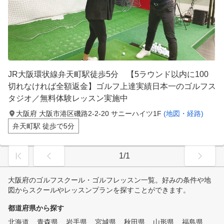
JR大阪環状線弁天町駅徒歩5分 【5ラウンド以内に100
切れなければ全額返金】ゴルフ上達実績日本一のゴルフス
タジオ／無料体験レッスン実施中
大阪府 大阪市港区磯路2-2-20 サニーハイツ1F
(地図・経路)
弁天町駅 徒歩で5分
1/1
大阪府のゴルフスクール・ゴルフレッスン一覧。好みの条件や地
図からスクールやレッスンプランを探すことができます。
都道府県から探す
北海道
青森県
岩手県
宮城県
秋田県
山形県
福島県