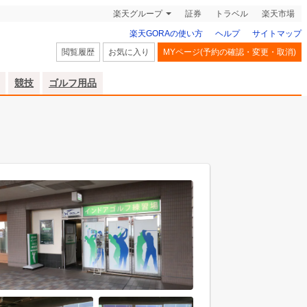
楽天グループ
証券
トラベル
楽天市場
楽天GORAの使い方
ヘルプ
サイトマップ
閲覧履歴
お気に入り
MYページ(予約の確認・変更・取消)
競技
ゴルフ用品