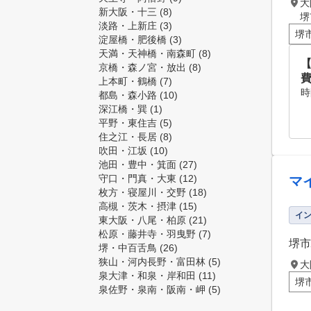
大
新大阪・十三
(8)
堺
淡路・上新庄
(3)
堺
淀屋橋・肥後橋
(3)
天満・天神橋・南森町
(8)
【
京橋・森ノ宮・放出
(8)
上本町・鶴橋
(7)
時
都島・森小路
(10)
深江橋・巽
(1)
平野・東住吉
(5)
住之江・長居
(8)
吹田・江坂
(10)
池田・豊中・箕面
(27)
守口・門真・大東
(12)
マ
枚方・寝屋川・交野
(18)
高槻・茨木・摂津
(15)
イ
東大阪・八尾・柏原
(21)
松原・藤井寺・羽曳野
(7)
堺市
堺・中百舌鳥
(26)
狭山・河内長野・富田林
(5)
大
泉大津・和泉・岸和田
(11)
堺
泉佐野・泉南・阪南・岬
(5)