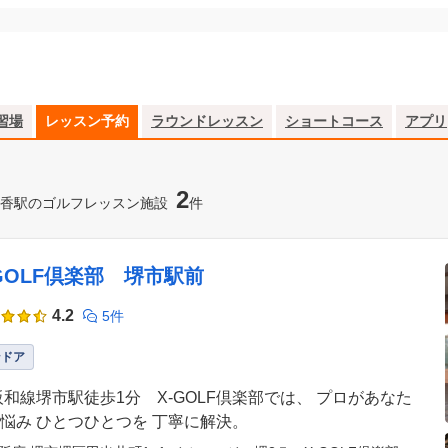
習場
レッスン予約
ラウンドレッスン
ショートコース
アプリ
2
香駅のゴルフレッスン施設
件
-GOLF倶楽部 堺市駅前
4.2
5件
ンドア
阪和線堺市駅徒歩1分 X-GOLF倶楽部では、 プロがあなた
悩み ひとつひとつを 丁寧に解決。