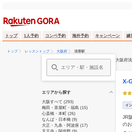
トップ
1人予約
コンペ予約
海外予約
キャンペーン
練
トップ
レッスントップ
大阪府
浅香駅
大阪府浅
X
エリアから探す
大阪すべて
(293)
イ
梅田・茶屋町・福島
(15)
心斎橋・本町
(26)
JR
なんば・日本橋
(9)
のお
大正・九条・阿波座
(17)
天王寺・阿倍野
(9)