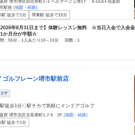
阪府 堺市堺区田出井町1−1 ベルマージュ堺2Ｆ X-GOLF倶楽部
市駅前
(地図・経路)
市駅 徒歩で1分
堺東駅 徒歩で15分
2026年8月31日まで】体験レッスン無料 ☆当日入会で入会
費1か月分が半額☆
間：55分、1人あたり10～15分
回数：1
イゴルフレーン堺市駅前店
ンドア
駅徒歩1分◇駅チカで気軽にインドアゴルフ
阪府 堺市北区北長尾町1-7-5 2F
(地図・経路)
市駅 徒歩で1分