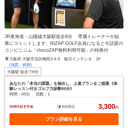
JR東海道・山陽線大阪駅徒歩8分 専属トレーナーが結
果にコミットします。RIZAP GOLF会員になると今話題の
コンビニジム「chocoZAP無料利用可能」の特典付
大阪府 大阪市北区梅田3-4-5 毎日インテシオ 2F
(地図・経路)
大阪駅 徒歩で8分
あなたの「本当の課題」を抽出し、上達プランをご提案《体
験レッスン付きゴルフ力診断60分》
時間：60分
回数：1
3,300
GORAおすすめ
初回限定
円
プラン詳細を見る