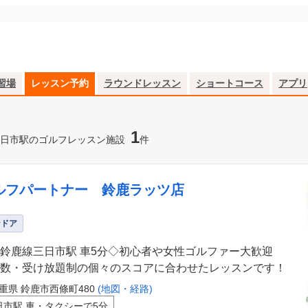
習場
レッスン予約
ラウンドレッスン
ショートコース
アプリ
1
日市駅のゴルフレッスン施設
件
ルフパートナー 鈴鹿ラッツ店
ンドア
鈴鹿線三日市駅 車5分◇初心者や女性ゴルファー大歓迎
数・受け放題制の個々のスコアに合わせたレッスンです！
重県 鈴鹿市西條町480
(地図・経路)
日市駅 車・タクシーで5分