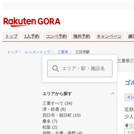
トップ
1人予約
コンペ予約
海外予約
キャンペーン
練
トップ
レッスントップ
三重県
三日市駅
三重県三
ゴ
エリアから探す
イ
三重すべて
(34)
津・鈴鹿
(8)
近鉄
四日市・朝日町
(10)
少人
桑名
(7)
三
松阪
(2)
伊勢・志摩・熊野
(4)
三