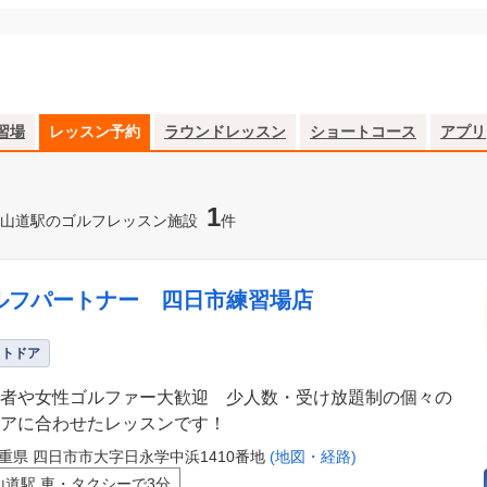
習場
レッスン予約
ラウンドレッスン
ショートコース
アプリ
1
山道駅のゴルフレッスン施設
件
ルフパートナー 四日市練習場店
ウトドア
者や女性ゴルファー大歓迎 少人数・受け放題制の個々の
アに合わせたレッスンです！
重県 四日市市大字日永学中浜1410番地
(地図・経路)
山道駅 車・タクシーで3分