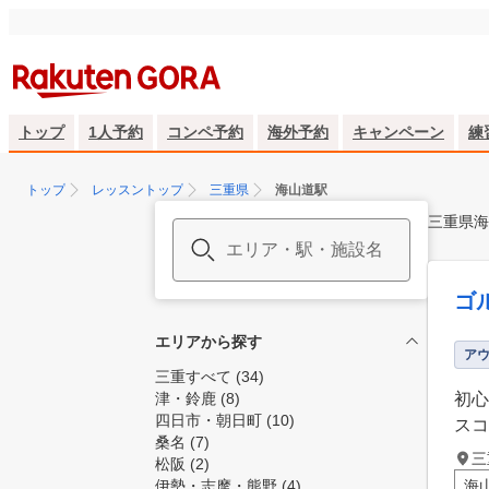
トップ
1人予約
コンペ予約
海外予約
キャンペーン
練
トップ
レッスントップ
三重県
海山道駅
三重県海
ゴ
エリアから探す
ア
三重すべて
(34)
津・鈴鹿
(8)
初心
四日市・朝日町
(10)
スコ
桑名
(7)
三
松阪
(2)
伊勢・志摩・熊野
(4)
海