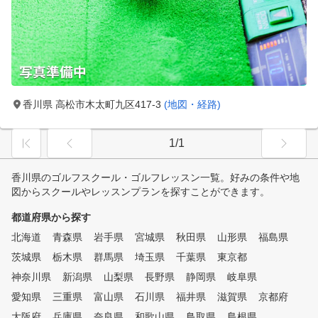
香川県 高松市木太町九区417-3
(地図・経路)
1/1
香川県のゴルフスクール・ゴルフレッスン一覧。好みの条件や地
図からスクールやレッスンプランを探すことができます。
都道府県から探す
北海道
青森県
岩手県
宮城県
秋田県
山形県
福島県
茨城県
栃木県
群馬県
埼玉県
千葉県
東京都
神奈川県
新潟県
山梨県
長野県
静岡県
岐阜県
愛知県
三重県
富山県
石川県
福井県
滋賀県
京都府
大阪府
兵庫県
奈良県
和歌山県
鳥取県
島根県