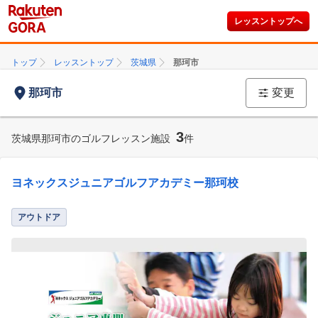
レッスントップへ
トップ
レッスントップ
茨城県
那珂市
那珂市
変更
3
茨城県那珂市のゴルフレッスン施設
件
ヨネックスジュニアゴルフアカデミー那珂校
アウトドア