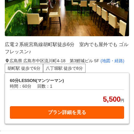
広電２系統宮島線胡町駅徒歩6分 室内でも屋外でも ゴル
フレッスン♪
広島県 広島市中区流川町4-18 第3鯉城ビル 5F
(地図・経路)
胡町駅 徒歩で6分
八丁堀駅 徒歩で8分
60分LESSON(マンツーマン)
時間：60分
回数：1
5,500
円
プラン詳細を見る