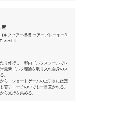
 竜
ゴルフツアー機構 ツアープレーヤー/U
 level Ⅲ
たり修行し、都内ゴルフスクールでレ
米最新ゴルフ理論を取り入れ自身のス
る。

から、ショートゲームの上手さには定
も若手コーチの中でも一目置かれる。

から支持を集める。