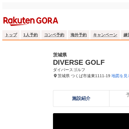
トップ
1人予約
コンペ予約
海外予約
キャンペーン
練
茨城県
DIVERSE GOLF
ダイバースゴルフ
茨城県 つくば市遠東1111-19
地図を見
施設紹介