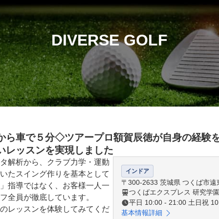
DIVERSE GOLF
から車で５分◇ツアープロ額賀辰徳が自身の経験
いレッスンを実現しました
タ解析から、クラブ力学・運動
インドア
いたスイング作りを基本として
〒300-2633 茨城県 つくば市遠東
」指導ではなく、お客様一人一
つくばエクスプレス 研究学
フ全員が徹底しています。

平日 10:00 - 21:00 土日祝 10:
のレッスンを体験してみてくだ
基本情報詳細