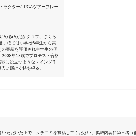
ストラクター/LPGAツアープレー
始める(めだかクラブ、さくら
選手権では小学校6年生から高
その実績を評価され中学生の頃
2008年18歳でプロテスト合格
実戦に役立つようなスイング作
幅広い層に支持を得る。
意いただいた上で、クチコミを投稿してください。掲載内容に第三者（