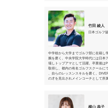
竹田 綾人
日本ゴルフ
中学校から大学までゴルフ部に在籍し
腕を磨く。中央学院大学時代には日本
場しトップアマとして活躍。卒業後はP
取得し、都内の有名ゴルフスクールに
、自らのレッスンスキルを磨く。DIVER
の才を見出されメインコーチとして所
横山 恭子