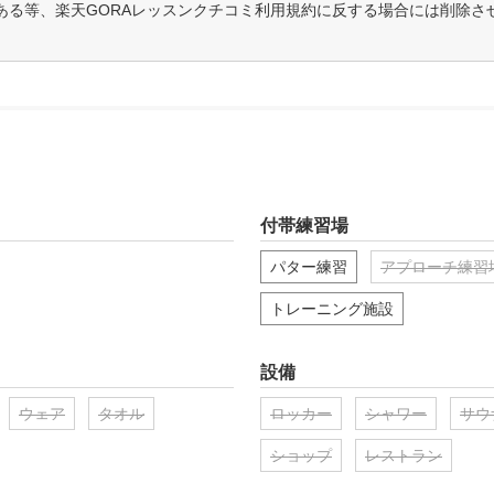
ある等、楽天GORAレッスンクチコミ利用規約に反する場合には削除さ
付帯練習場
パター練習
アプローチ練習
トレーニング施設
設備
ウェア
タオル
ロッカー
シャワー
サウ
ショップ
レストラン