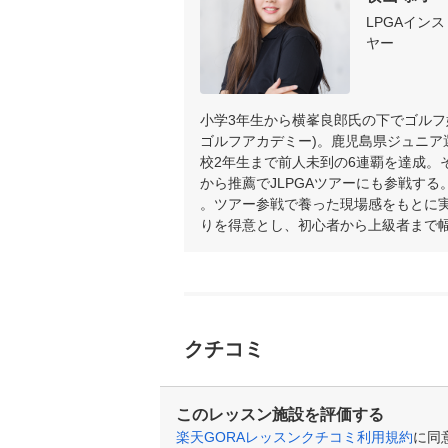
LPGAイン
ヤー
小学3年生から横峯良郎氏の下でゴルフ
ゴルフアカデミー)。鹿児島県ジュニア
校2年生まで前人未到の6連覇を達成。
から推薦でJLPGAツアーにも参戦する。
。ツアー参戦で養った現場感をもとに
りを得意とし、初心者から上級者まで
クチコミ
このレッスン施設を評価する
楽天GORAレッスンクチコミ利用規約
に同