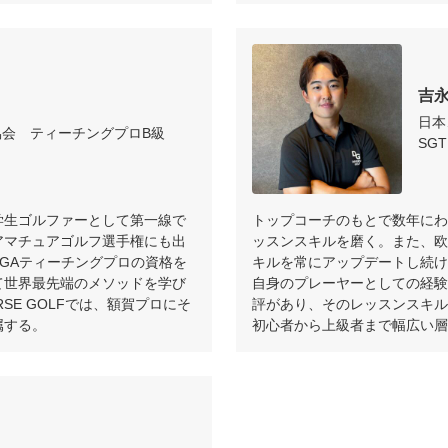
吉永
日本
協会　ティーチングプロB級
SGTF
学生ゴルファーとして第一線で
トップコーチのもとで数年にわ
アマチュアゴルフ選手権にも出
ッスンスキルを磨く。また、欧
GAティーチングプロの資格を
キルを常にアップデートし続け
て世界最先端のメソッドを学び
自身のプレーヤーとしての経験
SE GOLFでは、額賀プロにそ
評があり、そのレッスンスキル
属する。
初心者から上級者まで幅広い層