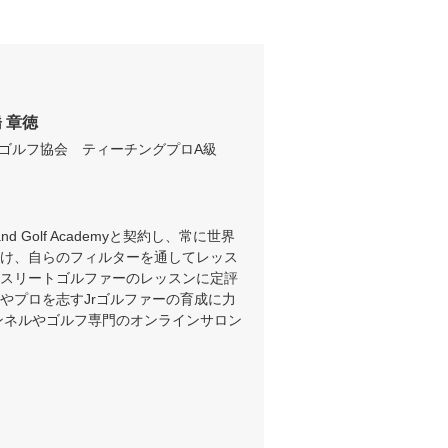
 章徳
ゴルフ協会　ティーチングプロA級
land Golf Academyと契約し、常に世界
け、自らのフィルターを通してレッス
スリートゴルファーのレッスンに定評
やプロを志すJrゴルファーの育成に力
チャンネルやゴルフ専門のオンラインサロン