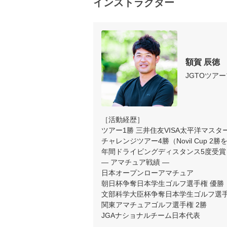
インストラクター
額賀 辰徳
JGTOツア
［活動経歴］

ツアー1勝 三井住友VISA太平洋マスター
チャレンジツアー4勝（Novil Cup 2勝
年間ドライビングディスタンス5度受賞 
— アマチュア戦績 —

日本オープンローアマチュア

朝日杯争奪日本学生ゴルフ選手権 優勝

文部科学大臣杯争奪日本学生ゴルフ選手権
関東アマチュアゴルフ選手権 2勝

JGAナショナルチーム日本代表