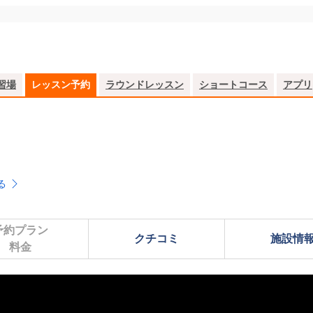
習場
レッスン予約
ラウンドレッスン
ショートコース
アプリ
る
予約プラン

クチコミ
施設情
料金