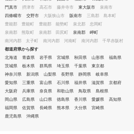
坪の大型ジムに有酸素・ウェイ
門真市
摂津市
高石市
藤井寺市
東大阪市
泉南市
トマシン約40種を完備。 スト
四條畷市
レッチ・機能改善エリアもあり
交野市
大阪狭山市
阪南市
三島郡 島本町
、ゴルフ上達をトータルサポー
豊能郡 豊能町
豊能郡 能勢町
泉北郡 忠岡町
ト。
泉南郡 熊取町
泉南郡 田尻町
泉南郡 岬町
南河内郡 太子町
南河内郡 河南町
南河内郡 千早赤阪村
都道府県から探す
北海道
青森県
岩手県
宮城県
秋田県
山形県
福島県
茨城県
栃木県
群馬県
埼玉県
千葉県
東京都
神奈川県
新潟県
山梨県
長野県
静岡県
岐阜県
愛知県
三重県
富山県
石川県
福井県
滋賀県
京都府
大阪府
兵庫県
奈良県
和歌山県
鳥取県
島根県
岡山県
広島県
山口県
徳島県
香川県
愛媛県
高知県
福岡県
佐賀県
長崎県
熊本県
大分県
宮崎県
鹿児島県
沖縄県