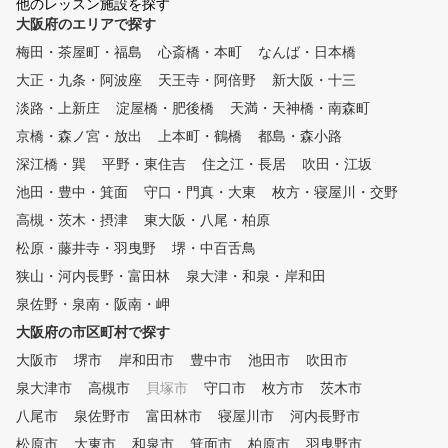
、レベルに応じたきめ細やかな
他のレッスン施設を探す
いただけるように、驚きの
指導が受けられます。 ●練習環
大阪府のエリアで探す
格と、安心の定額料金で、
境 レッスン外でも自由に練習
そうでなかった「レッスン
梅田・茶屋町・福島
心斎橋・本町
なんば・日本橋
できる 打席は24時間予約可能
放題」を実現しておりま
大正・九条・阿波座
。 アプローチエリアも完備し
天王寺・阿倍野
新大阪・十三
ゴルフの上達を目指す皆様
、幅広い練習に対応しています
入会を、心よりお待ちして
淡路・上新庄
淀屋橋・肥後橋
天満・天神橋・南森町
。 ●スイング分析（Santana）
ます。当スクールを利用し
京橋・森ノ宮・放出
上本町・鶴橋
都島・森小路
高精度スイング分析で上達を可
していただき、ぜひ皆様の
視化 1/1000秒の高速撮影によ
深江橋・巽
平野・東住吉
住之江・長居
を達成してください。 親
吹田・江坂
り、スイングの細部までチェッ
教え方で定評がある、元プ
池田・豊中・箕面
守口・門真・大東
枚方・寝屋川・交野
ク。 データ保存で過去との比
球選手 近田豊年プロのレ
高槻・茨木・摂津
較も可能です。 ●弾道測定（Pri
東大阪・八尾・柏原
ンも受けられます。 スタ
zm-POD） インパクトの真実を
一同、全力でサポートさせ
松原・藤井寺・羽曳野
堺・中百舌鳥
可視化 高精度センサーでボー
ただきます。
狭山・河内長野・富田林
泉大津・和泉・岸和田
ルやヘッドの動きを詳細に解析
。 ラウンドモードで実戦に近
泉佐野・泉南・阪南・岬
い練習も可能です。 ●セキュリ
大阪府の市区町村で探す
ティ 顔認証で安心・快適に利
大阪市
用 顔認証システム導入により
堺市
岸和田市
豊中市
池田市
吹田市
、手ぶらで入館可能。 24時間
泉大津市
高槻市
貝塚市
守口市
枚方市
茨木市
、安全・安心にご利用いただけ
八尾市
泉佐野市
富田林市
寝屋川市
河内長野市
ます。 ●併設ジム 24時間使え
る本格トレーニング環境 約200
松原市
大東市
和泉市
箕面市
柏原市
羽曳野市