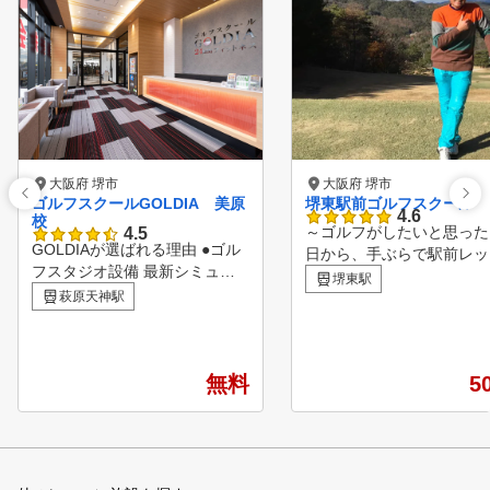
大阪府 堺市
大阪府 堺市
ゴルフスクールGOLDIA 美原
堺東駅前ゴルフスクール
4.6
校
～ゴルフがしたいと思った
4.5
GOLDIAが選ばれる理由 ●ゴル
日から、手ぶらで駅前レッ
フスタジオ設備 最新シミュレ
～ 安心の定額料金でレッ
堺東駅
ーター完備の全6打席 全打席に
萩原天神駅
受け放題。 店舗相互利用
高精度スイング分析機と最新弾
能で全店通い放題！ スク
道測定器を設置。 スクリーン
という名称ですが、大人数
投影により、コースさながらの
ループレッスンではござい
臨場感で練習が可能です。 ●レ
無料
5
ん。 1レッスン50分間に
ッスン環境 少人数制でしっか
5名様までのプライベート
り上達をサポート 1回55分、最
スンを、きめ細かく実施さ
大3名までの少人数グループレ
いただきます。 お客様が
ッスン。 コーチ選択も可能で
小限の費用で最大限に上達