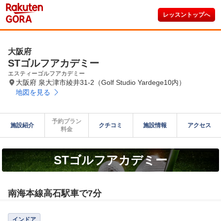
レッスントップへ
大阪府
STゴルフアカデミー
エスティーゴルフアカデミー
大阪府 泉大津市綾井31-2（Golf Studio Yardege10内）
地図を見る
予約プラン

施設紹介
クチコミ
施設情報
アクセス
料金
STゴルフアカデミー
南海本線高石駅車で7分
インドア