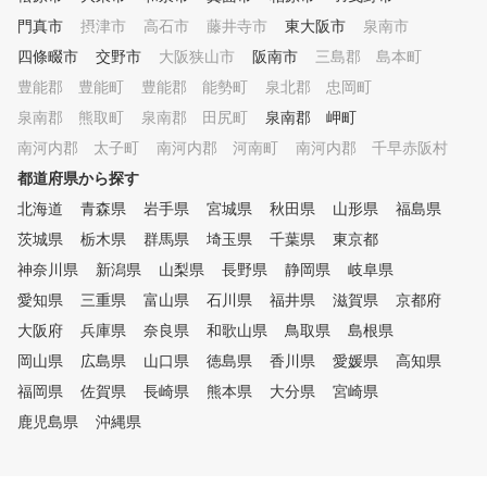
み解決に向けて、無理なく
門真市
摂津市
高石市
藤井寺市
東大阪市
三脚で歩めるような指導を
泉南市
けています。 道具やウェアの
四條畷市
交野市
大阪狭山市
阪南市
三島郡 島本町
無料貸し出しも行っていま
豊能郡 豊能町
豊能郡 能勢町
泉北郡 忠岡町
で、休日だけでなくお仕事
にも安心して通うことがで
泉南郡 熊取町
泉南郡 田尻町
泉南郡 岬町
す。 コースデビューしなくて
南河内郡 太子町
南河内郡 河南町
南河内郡 千早赤阪村
も、チキンゴルフをあなた
都道府県から探す
のゴルフラウンジにして頂
と嬉しいです！
北海道
青森県
岩手県
宮城県
秋田県
山形県
福島県
茨城県
栃木県
群馬県
埼玉県
千葉県
東京都
神奈川県
新潟県
山梨県
長野県
静岡県
岐阜県
愛知県
三重県
富山県
石川県
福井県
滋賀県
京都府
大阪府
兵庫県
奈良県
和歌山県
鳥取県
島根県
岡山県
広島県
山口県
徳島県
香川県
愛媛県
高知県
福岡県
佐賀県
長崎県
熊本県
大分県
宮崎県
鹿児島県
沖縄県