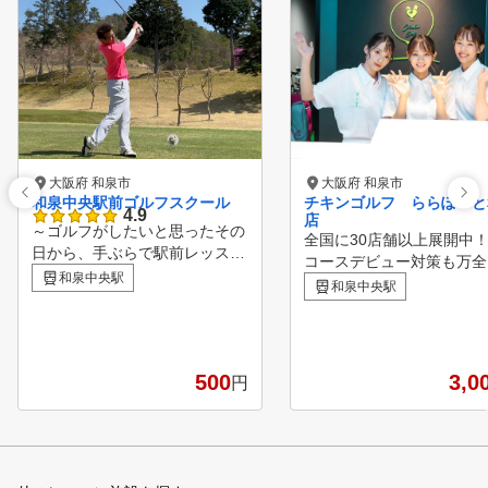
大阪府 和泉市
大阪府 和泉市
和泉中央駅前ゴルフスクール
チキンゴルフ ららぽーと
4.9
店
～ゴルフがしたいと思ったその
全国に30店舗以上展開中！
日から、手ぶらで駅前レッスン
コースデビュー対策も万全
～ 安心の定額料金でレッスン
和泉中央駅
新のシミュレーションマシ
和泉中央駅
受け放題！ 店舗相互利用も可
チキンゴルフにお通い頂い
能で全店通い放題！ スクール
る会員様の約半数は、クラ
という名称ですが、大人数のグ
握ったことのない！といっ
ループレッスンではございませ
心者の状態でご来店くださ
500
3,0
円
ん。 1レッスン50分間に、最大
おります。 お客様の目標
4名様までのプライベートレッ
悩みに合わせてクラブの握
スンを、きめ細かく実施させて
から正しいフォーム、コー
いただきます。 お客様が、最
ビューに必要なラウンドマ
小限の費用で最大限に上達して
まで ご希望の内容でレッ