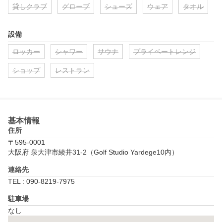
貸しクラブ
グローブ
シューズ
ウェア
タオル
設備
ロッカー
シャワー
サウナ
プライベートレンジ
ショップ
レストラン
基本情報
住所
〒595-0001
大阪府 泉大津市綾井31-2（Golf Studio Yardege10内）
連絡先
TEL : 090-8219-7975
駐車場
なし