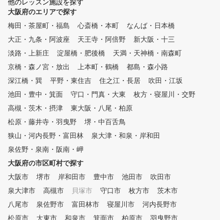
他のレッスン施設を探す
いただけるように、驚きの低価
を行い、楽しくゴルフを続
大阪府のエリアで探す
格と、安心の定額料金で、あり
れるサポートをさせていた
そうでなかった「レッスン受け
梅田・茶屋町・福島
心斎橋・本町
なんば・日本橋
ます！ ゴルフ始めたての時こ
放題」を実現しております。
そ、ゴルフスクールで正し
大正・九条・阿波座
天王寺・阿倍野
新大阪・十三
ゴルフの上達を目指す皆様のご
ォームやマナーを学び、効
入会を、心よりお待ちしており
淡路・上新庄
淀屋橋・肥後橋
天満・天神橋・南森町
く楽しく上達していきまし
ます。当スクールを利用し尽く
！ もちろん経験者の方も、100
京橋・森ノ宮・放出
上本町・鶴橋
都島・森小路
していただき、ぜひ皆様の目標
切りや苦手な部分のサポー
深江橋・巽
を達成してください。 親切な
平野・東住吉
住之江・長居
吹田・江坂
行い ゴルフ仲間を わっ！
教え方で定評がある、元プロ野
池田・豊中・箕面
守口・門真・大東
枚方・寝屋川・交野
かせる成果を出せるようお
球選手 近田豊年プロのレッス
いさせていただきます！ イン
高槻・茨木・摂津
東大阪・八尾・柏原
ンも受けられます。 スタッフ
ドアゴルフで天候を気にせ
一同、全力でサポートさせてい
松原・藤井寺・羽曳野
堺・中百舌鳥
いつでも練習でき 最新の
ただきます。
ュレーションマシンで、実
狭山・河内長野・富田林
泉大津・和泉・岸和田
コースをまわるのに近い感
泉佐野・泉南・阪南・岬
練習できるから、コースデ
大阪府の市区町村で探す
ー対策も万全です。 周り
にせず自分のゴルフに集中
大阪市
堺市
岸和田市
豊中市
池田市
吹田市
る環境で上達できます。 パー
泉大津市
高槻市
貝塚市
守口市
枚方市
茨木市
ソナルレッスンで、フォー
しっかりチェックしながら
八尾市
泉佐野市
富田林市
寝屋川市
河内長野市
させて頂きます。 課題や
松原市
大東市
和泉市
箕面市
柏原市
羽曳野市