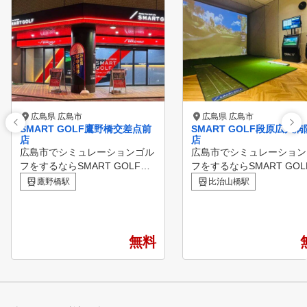
広島県 広島市
広島県 広島市
SMART GOLF鷹野橋交差点前
SMART GOLF段原広大
店
店
広島市でシミュレーションゴル
広島市でシミュレーション
フをするならSMART GOLFへ
フをするならSMART GOL
！ 鷹野橋交差点前点は2ルーム
！ 段原広大病院前店は2ル
鷹野橋駅
比治山橋駅
の空間で集中してゴルフ練習を
の空間で集中してゴルフ練
していただけます。 60分間の
していただけます。 60分間の
パーソナルレッスンも行ってい
パーソナルレッスンも行っ
るので日々のお悩み解決やスキ
るので日々のお悩み解決や
無料
ルアップをしていただける環境
ルアップをしていただける
をご用意しています。
をご用意しています。