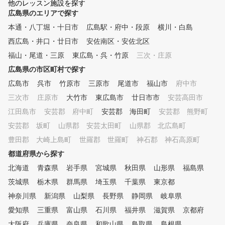
他のレッスン施設を探す
広島県のエリアで探す
本通・八丁堀・十日市
広島駅・府中・段原
横川・白島
西広島・井口・廿日市
安佐南区・安佐北区
福山・尾道・三原
東広島・呉・竹原
三次・庄原
広島県の市区町村で探す
広島市
呉市
竹原市
三原市
尾道市
福山市
府中市
三次市
庄原市
大竹市
東広島市
廿日市市
安芸高田市
江田島市
安芸郡 府中町
安芸郡 海田町
安芸郡 熊野町
安芸郡 坂町
山県郡 安芸太田町
山県郡 北広島町
豊田郡 大崎上島町
世羅郡 世羅町
神石郡 神石高原町
都道府県から探す
北海道
青森県
岩手県
宮城県
秋田県
山形県
福島県
茨城県
栃木県
群馬県
埼玉県
千葉県
東京都
神奈川県
新潟県
山梨県
長野県
静岡県
岐阜県
愛知県
三重県
富山県
石川県
福井県
滋賀県
京都府
大阪府
兵庫県
奈良県
和歌山県
鳥取県
島根県