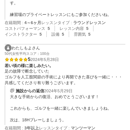
す。

練習場のプライベートレッスンにもご参加くださいね。
在籍期間 :
4～6ヶ月
レッスンタイプ :
ラウンドレッスン
コストパフォーマンス
5
レッスン内容
5
インストラクター
5
設備
5
雰囲気
5
わたしもよさん
50代
女性
平均スコア：100台
5
2024年5月28日
若い頃の様に楽しみたい。
足の故障で断念していた

ゴルフを人工股関節の手術により再開できた喜びを一緒に・・・
共感してくださり有り難うございます。
施設からの返信
2024年5月29日
大きな手術からの復活、おめでとうございます！

これからも、ゴルフを一緒に楽しんでいきましょうね。

次は、18Hプレーしましょう。
在籍期間 :
3年以上
レッスンタイプ :
マンツーマン