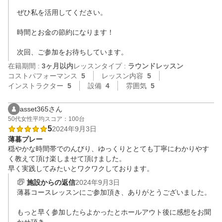
ぜひ私を活用してください。

時間とお金の節約になります！

次回、ご参加をお待ちしています。
在籍期間 :
3ヶ月以内
レッスンタイプ :
ラウンドレッスン
コストパフォーマンス
5
レッスン内容
5
インストラクター
5
設備
4
雰囲気
5
asset365さん
50代
女性
平均スコア：100台
5
2024年9月3日
薄暮プレー
穏やかな時間帯でのんびり、ゆっくりととても丁寧にわかりやす
く教えて頂け楽しませて頂けました。

早く実践してみたいとワクワクしております。
施設からの返信
2024年9月3日
薄暮コースレッスンにご参加頂き、ありがとうございました。

もっと早く参加したらよかったとホールアウト後に感想をお聞