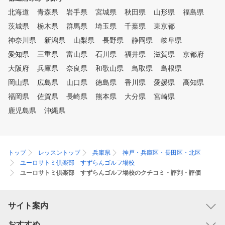
曜日のみ夜9時まで）営業して
北海道
青森県
岩手県
宮城県
秋田県
山形県
福島県
おりますので、お勤め帰りでも
茨城県
栃木県
群馬県
埼玉県
千葉県
東京都
レッスンに来ていただけます。
神奈川県
新潟県
山梨県
長野県
静岡県
岐阜県
愛知県
三重県
富山県
石川県
福井県
滋賀県
京都府
大阪府
兵庫県
奈良県
和歌山県
鳥取県
島根県
岡山県
広島県
山口県
徳島県
香川県
愛媛県
高知県
福岡県
佐賀県
長崎県
熊本県
大分県
宮崎県
鹿児島県
沖縄県
トップ
レッスントップ
兵庫県
神戸・兵庫区・長田区・北区
ユーロサトミ倶楽部 すずらんゴルフ場校
ユーロサトミ倶楽部 すずらんゴルフ場校のクチコミ・評判・評価
サイト案内
おすすめ