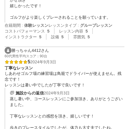
かせ頂き

嬉しかったです！

ゴルフがより楽しくプレーされることを願っています。
在籍期間 :
体験レッスン
レッスンタイプ :
グループレッスン
コストパフォーマンス
5
レッスン内容
5
インストラクター
5
設備
5
雰囲気
5
勝っちゃん4412さん
60代
男性
平均スコア：90台
5
2024年9月3日
丁寧なレッスン
しあわせゴルフ場の練習場は鳥籠でドライバーが使えません。残
念です！

レッスンは暑い中でしたが丁寧で良いです！
施設からの返信
2024年9月3日
蒸し暑い中、コースレッスンにご参加頂き、ありがとうござい
ました。

丁寧なレッスンとの感想を頂き、嬉しいです！

歩きのプレースタイルでしたが、体力も大丈夫でしたね。
