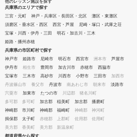
他のレッスン施設を探す
ランにかかわらず、効果的なレ
行えます。※VIPROOM
兵庫県のエリアで探す
ッスンが受けられます。 3.ゴル
垂水店のご予約はこちらから！ http
フグラブ、ゴルフシューズ無料
o.jp/lesson/school/guide
三宮・元町
神戸・兵庫区・長田区・北区
灘区・東灘区
レンタル ゴルフクラブ、ゴル
須磨区・垂水区・西区
西宮・芦屋
尼崎・塚口・武庫之荘
フシューズ、グローブを無料で
お貸ししますので、いつでも気
宝塚・川西・伊丹・三田
明石・加古川・三木
軽にレッスンに来ていただけま
姫路・播州赤穂
す。 4.バンカーショットなど多
兵庫県の市区町村で探す
彩な練習が可能 バンカーショ
ットやロングパットなど、設備
神戸市
姫路市
尼崎市
明石市
西宮市
洲本市
芦屋市
が充実してるので多彩な練習が
伊丹市
相生市
豊岡市
加古川市
赤穂市
西脇市
可能です。ビデオスイング解析
機によるフォームの解析も行っ
宝塚市
三木市
高砂市
川西市
小野市
三田市
加西市
ております。 5.女性でも安心 7
丹波篠山市
養父市
丹波市
南あわじ市
朝来市
淡路市
2ゴルフクラブは半数以上が女
宍粟市
加東市
たつの市
川辺郡 猪名川町
性の会員様なので、女性の方で
も安心してゴルフレッスンを受
多可郡 多可町
加古郡 稲美町
加古郡 播磨町
けていただけます。シャワール
神崎郡 市川町
神崎郡 福崎町
神崎郡 神河町
ーム、ロッカー完備。 6.京都市
内・街半平日は夜10時まで営業
揖保郡 太子町
赤穂郡 上郡町
佐用郡 佐用町
72ゴルフクラブは京都市の街ナ
美方郡 香美町
美方郡 新温泉町
カ、河原町今出川にあります。
都道府県から探す
平日は夜10時まで（京都本校金