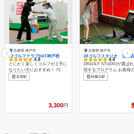
兵庫県 神戸市
兵庫県 神戸市
72ゴルフクラブHAT神戸校
28ゴルフスタジオ 北区
4.9
4.9
とにかく楽しくゴルフが上手に
28GOLF STUDIOが選ばれる理由 Point.0
なりたい方におすすめ！ 72ゴ
現するプログラム お客様
ルフクラブ ゴルフレッスンの
ッスンプログラムを計画し
岩屋駅
鈴蘭台駅
特徴 1.会員様は全店舗ご利用可
飛距離アップコース、スコ
能。 平日は職場、休日はご自
ングのレッスンだけではな
宅の近くと店舗の交互利用が可
ングやコース戦略方法も実施していきま
能です！ 2.ティーチングプロに
ースでも練習場でもオン
3,300
円
よるきめ細やかなレッスン プ
コースを回られた際、練習
ロによるきめ細やかなレッスン
認し、いつでもサポートし
と個人カルテであなたのレベル
が計画するため目標達成への近道
に合わせた的確な指導を行いま
03 24時間 VIP ROOM
す。年齢や性別、初心者、ベテ
、上質なプライベート空間