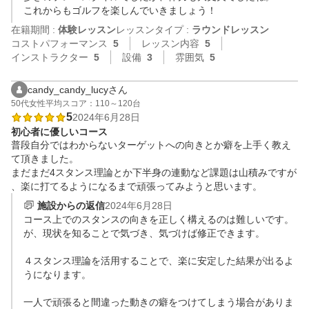
これからもゴルフを楽しんでいきましょう！
在籍期間 :
体験レッスン
レッスンタイプ :
ラウンドレッスン
コストパフォーマンス
5
レッスン内容
5
インストラクター
5
設備
3
雰囲気
5
candy_candy_lucyさん
50代
女性
平均スコア：110～120台
5
2024年6月28日
初心者に優しいコース
普段自分ではわからないターゲットへの向きとか癖を上手く教え
て頂きました。

まだまだ4スタンス理論とか下半身の連動など課題は山積みですが
、楽に打てるようになるまで頑張ってみようと思います。
施設からの返信
2024年6月28日
コース上でのスタンスの向きを正しく構えるのは難しいです。

が、現状を知ることで気づき、気づけば修正できます。

４スタンス理論を活用することで、楽に安定した結果が出るよ
うになります。

一人で頑張ると間違った動きの癖をつけてしまう場合がありま