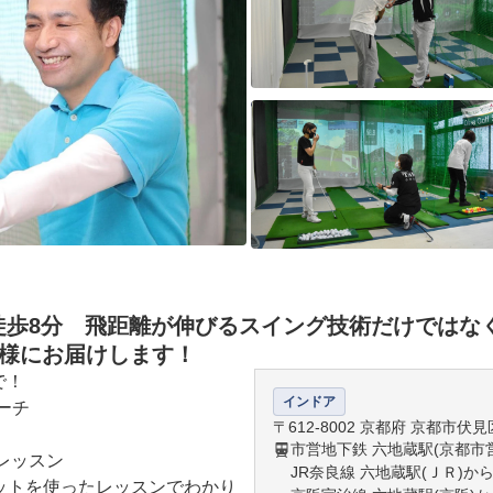
)徒歩8分 飛距離が伸びるスイング技術だけではな
皆様にお届けします！
で！

インドア
チ

〒612-8002 京都府 京都市伏見
市営地下鉄 六地蔵駅(京都市
ッスン

JR奈良線 六地蔵駅(ＪＲ)か
ットを使ったレッスンでわかり