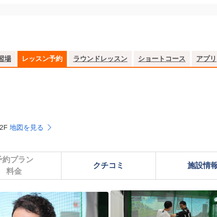
習場
レッスン予約
ラウンドレッスン
ショートコース
アプリ
2F
地図を見る
予約プラン

クチコミ
施設情
料金