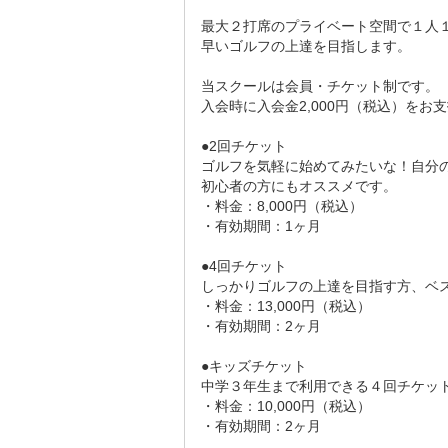
服にもチャレンジ

最大２打席のプライベート空間で１人１
早いゴルフの上達を目指します。

●六地蔵ゴルフでの屋外レッスン

アウトドアレッスンの併用でスキルアッ
当スクールは会員・チケット制です。

入会時に入会金2,000円（税込）をお
●駅近・良好なアクセス

六地蔵駅徒歩8分。

●2回チケット

ゴルフを気軽に始めてみたいな！自分の
初心者の方にもオススメです。

・料金：8,000円（税込）

・有効期間：1ヶ月

●4回チケット

しっかりゴルフの上達を目指す方、ベス
・料金：13,000円（税込）

・有効期間：2ヶ月

●キッズチケット

中学３年生まで利用できる４回チケット
・料金：10,000円（税込）
