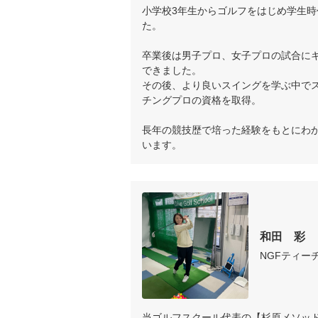
小学校3年生からゴルフをはじめ学生
た。

卒業後は男子プロ、女子プロの試合に
できました。

その後、より良いスイングを学ぶ中で
チングプロの資格を取得。

長年の競技歴で培った経験をもとにわ
います。
和田　彩
NGFティー
当ゴルフスクール代表の【杉原メソッ