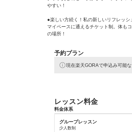
やすい！

●楽しい方続く！私の新しいリフレッシュ
マイペースに通えるチケット制。体もコ
の場所！

●Olive Golfで広がるコミュニケーション

予約プラン
ゴルフが好きな仲間の輪。年齢問わず楽
現在楽天GORAで申込み可能
●家族で楽しむプライベート空間！キッ
キッズクラブ、パターマットあり。家族
喫

●データが見える！シミュレーションゴル
レッスン料金
飛距離が見えて楽しい！正確なデータの
料金体系
●練習の成長が発揮できるラウンドレッス
グループレッスン
春夏秋冬を楽しめるのはやっぱりコース
少人数制
