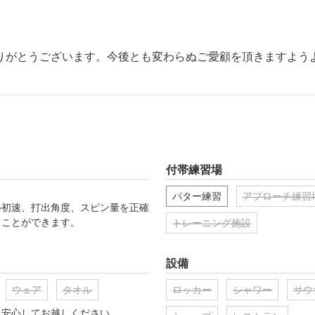
りがとうございます。今後とも変わらぬご愛顧を頂きますよう
付帯練習場
パター練習
アプローチ練習
ル初速、打出角度、スピン量を正確
ることができます。
トレーニング施設
設備
ウェア
タオル
ロッカー
シャワー
サウ
、安心してお越しください。