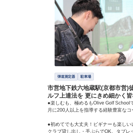
弾道測定器
駐車場
市営地下鉄六地蔵駅(京都市営
ルフ上達法を 更にきめ細かく
●楽しむも、極めるもOlive Golf School
月に200人以上を指導する経験豊富なコー
●初めてでも大丈夫！ビギナーも楽しいレ
クラブ貸し出し・手ぶらでOK。タブレ