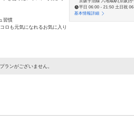
京阪宇治線 六地蔵駅(京阪)か
平日 06:00 - 21:50 土日祝 06:
基本情報詳細
習慣

コロも元気になれるお気に入り
しめるゴルフの魅力を実感

なプランがございません。
ズレッスン・親子レッスン

だけでアットホームな時間を満
フ

測定でス院んぐのクセも攻略

ン

！苦手なバンカーショットの克