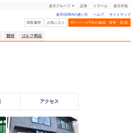
楽天グループ
証券
トラベル
楽天市場
楽天GORAの使い方
ヘルプ
サイトマップ
閲覧履歴
お気に入り
MYページ(予約の確認・変更・取消)
競技
ゴルフ用品
報
アクセス