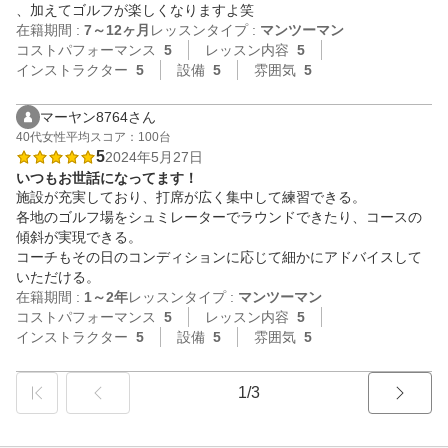
、加えてゴルフが楽しくなりますよ笑
在籍期間 :
7～12ヶ月
レッスンタイプ :
マンツーマン
コストパフォーマンス
5
レッスン内容
5
インストラクター
5
設備
5
雰囲気
5
マーヤン8764さん
40代
女性
平均スコア：100台
5
2024年5月27日
いつもお世話になってます！
施設が充実しており、打席が広く集中して練習できる。

各地のゴルフ場をシュミレーターでラウンドできたり、コースの
傾斜が実現できる。

コーチもその日のコンディションに応じて細かにアドバイスして
いただける。
在籍期間 :
1～2年
レッスンタイプ :
マンツーマン
コストパフォーマンス
5
レッスン内容
5
インストラクター
5
設備
5
雰囲気
5
1/3