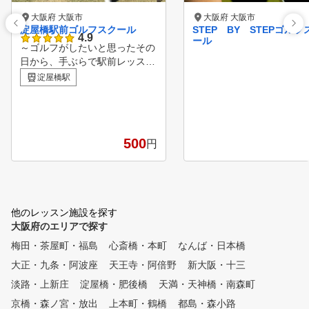
大阪府 大阪市
大阪府 大阪市
淀屋橋駅前ゴルフスクール
STEP BY STEPゴルフ
4.9
ール
～ゴルフがしたいと思ったその
日から、手ぶらで駅前レッスン
～ 安心の定額料金でレッスン
淀屋橋駅
受け放題！ 店舗相互利用も可
能で全店通い放題！ スクール
という名称ですが、大人数のグ
ループレッスンではございませ
500
円
ん。 1レッスン50分間に、最大
4名様までのプライベートレッ
スンを、きめ細かく実施させて
いただきます。 お客様が、最
小限の費用で最大限に上達して
他のレッスン施設を探す
いただけるように、驚きの低価
大阪府のエリアで探す
格と、安心の定額料金で、あり
そうでなかった「レッスン受け
梅田・茶屋町・福島
心斎橋・本町
なんば・日本橋
放題」を実現しております。
大正・九条・阿波座
天王寺・阿倍野
新大阪・十三
ゴルフの上達を目指す皆様のご
入会を、心よりお待ちしており
淡路・上新庄
淀屋橋・肥後橋
天満・天神橋・南森町
ます。当スクールを利用し尽く
京橋・森ノ宮・放出
上本町・鶴橋
都島・森小路