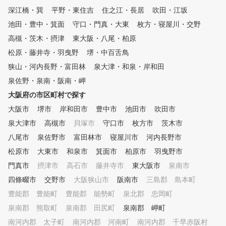
していただき、ぜひ皆様の目標
深江橋・巽
平野・東住吉
住之江・長居
吹田・江坂
を達成してください。 親切な
教え方で定評がある、元プロ野
池田・豊中・箕面
守口・門真・大東
枚方・寝屋川・交野
球選手 近田豊年プロのレッス
高槻・茨木・摂津
東大阪・八尾・柏原
ンも受けられます。 スタッフ
一同、全力でサポートさせてい
松原・藤井寺・羽曳野
堺・中百舌鳥
ただきます。
狭山・河内長野・富田林
泉大津・和泉・岸和田
泉佐野・泉南・阪南・岬
大阪府の市区町村で探す
大阪市
堺市
岸和田市
豊中市
池田市
吹田市
泉大津市
高槻市
貝塚市
守口市
枚方市
茨木市
八尾市
泉佐野市
富田林市
寝屋川市
河内長野市
松原市
大東市
和泉市
箕面市
柏原市
羽曳野市
門真市
摂津市
高石市
藤井寺市
東大阪市
泉南市
四條畷市
交野市
大阪狭山市
阪南市
三島郡 島本町
豊能郡 豊能町
豊能郡 能勢町
泉北郡 忠岡町
泉南郡 熊取町
泉南郡 田尻町
泉南郡 岬町
南河内郡 太子町
南河内郡 河南町
南河内郡 千早赤阪村