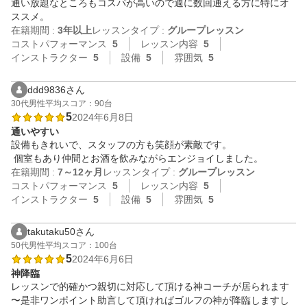
通い放題なところもコスパが高いので週に数回通える方に特にオ
ススメ。
在籍期間 :
3年以上
レッスンタイプ :
グループレッスン
コストパフォーマンス
5
レッスン内容
5
インストラクター
5
設備
5
雰囲気
5
ddd9836さん
30代
男性
平均スコア：90台
5
2024年6月8日
通いやすい
設備もきれいで、スタッフの方も笑顔が素敵です。

在籍期間 :
7～12ヶ月
レッスンタイプ :
グループレッスン
コストパフォーマンス
5
レッスン内容
5
インストラクター
5
設備
5
雰囲気
5
takutaku50さん
50代
男性
平均スコア：100台
5
2024年6月6日
神降臨
レッスンで的確かつ親切に対応して頂ける神コーチが居られます
〜是非ワンポイント助言して頂ければゴルフの神が降臨しますし