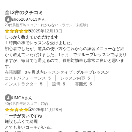
全12件のクチコミ
sho52897613さん
20代
男性
平均スコア：わからない（ラウンド未経験）
5
2025年12月13日
しっかり教えていただけます
１時間の枠でレッスンを受けました。

初心者でしたが、道具の使い方やこれからの練習メニューなど細
かく教えていただけました。1ヶ月、でグループレッスンではあり
ますが、毎日でも通えるので、費用対効果も非常に良いと思いま
す。
在籍期間 :
3ヶ月以内
レッスンタイプ :
グループレッスン
コストパフォーマンス
5
レッスン内容
5
インストラクター
5
設備
5
雰囲気
5
UMGAさん
40代
男性
平均スコア：70台
5
2025年11月28日
コーチが良いですね
施設も広くて綺麗

とても良いコーチがいる。
