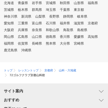
実践の場をご用意しており
北海道
青森県
岩手県
宮城県
秋田県
山形県
福島県
ので、ドンドンご参加くだ
茨城県
栃木県
群馬県
埼玉県
千葉県
！スクール内の大会を毎月
東京都
！ 一年を通じて各地でコ
神奈川県
新潟県
山梨県
長野県
静岡県
岐阜県
を開催いたしております。 ■
愛知県
三重県
富山県
石川県
福井県
滋賀県
京都府
ール・マナー・理論等を座
学び、レッスンで実践しま
大阪府
兵庫県
奈良県
和歌山県
鳥取県
島根県
う！全てが揃うワンストッ
岡山県
広島県
山口県
徳島県
香川県
愛媛県
高知県
ッスン
福岡県
佐賀県
長崎県
熊本県
大分県
宮崎県
鹿児島県
沖縄県
トップ
レッスントップ
京都府
山科・六地蔵
72ゴルフクラブ京都山科校
サイト案内
おすすめ