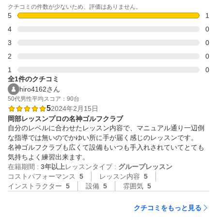
クチコミの件数が少ないため、評価はありません。
5
1
4
0
3
0
2
0
1
0
全1件のクチコミ
hiro4162さん
50代
男性
平均スコア：90台
5
2024年2月15日
岡部レッスンプロの名神ゴルフクラブ
自分のレベルに合わせたレッスン内容で、マニュアル通り一辺倒
な指導では無いのでかゆい所に手が届く感じのレッスンです。

名神ゴルフクラブも広くて設備もいつも手入れされていてとても
気持ちよく練習出来ます。
在籍期間 :
3年以上
レッスンタイプ :
グループレッスン
コストパフォーマンス
5
レッスン内容
5
インストラクター
5
設備
5
雰囲気
5
クチコミをもっと見る