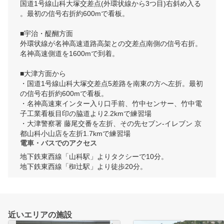
国道1号線山科大塚交差点(外環状線から3つ目)右斜め入る
。最初の信号右折約600mで看板。

■宇治・醍醐方面

外環状線が名神高速道路高架との交差点南側の信号右折。
名神高速側道を1600mで到着。

■大津方面から

・国道1号線山科大塚交差点5差路を南東の方へ左折。最初
の信号右折約600mで看板。

・名神高速東インター入り口手前、竹中センサー、竹中電
子工業看板目印の脇道より2.2kmで練習場

・大津警察署 藤尾交番を左折、その先セブン-イレブン 京
電車・バスでのアクセス
地下鉄東西線「山科駅」よりタクシーで10分。

地下鉄東西線「椥辻駅」より徒歩20分。
近いエリアの施設