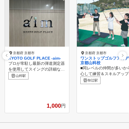
京都府 京都市
京都府 京都市
KYOTO GOLF PLACE -aim-
ワンストップゴルフアカデ
京都山科校
プロが常駐し最新の弾道測定器
■同レベルの仲間が多いか
を使用してスイングの詳細な解
心して練習＆スキルアップ
析を行い、 お客様のゴルフス
山科駅
ます！ ワンストップゴル
タイルに合わせた指導とアドバ
椥辻駅
カデミーは 未経験からゴ
イスを提供します。 初心者か
を始められる方が90%を
ら上級者まで、それぞれのレベ
少人数制ゴルフスクール（
ルに合わせた指導で確実なスキ
ラス最大4名まで）です。 ■年
ルアップをお約束します。 室
1,000
円
齢・性別の枠を超え、同じ
内の快適な環境であなたのゴル
の友人がドンドン増えます
フスキルを次のレベルへと引き
ルフ仲間が沢山できるスク
上げましょう！
毎週のようにラウンドレッ