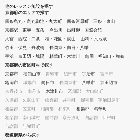
を行っておりますし、月例
他のレッスン施設を探す
3ヶ月に1度の懇親会も継
京都府のエリアで探す
行っております。 “ゴルフ
四条烏丸・烏丸御池・丸太町
四条河原町・三条・東山
うのは仲間と一緒だから楽
んだ！”ということをご理
京都駅・東寺・五条
今出川・出町柳・国際会館
ただき、当スクールで沢山
大宮・西院・二条
桂・花園・嵐山
山科・六地蔵
間・友人をつくっていただ
ばと思います！！ ■費用を最小
竹田・伏見・丹波橋
長岡京・向日・八幡
限に抑えながら、スキル・
宇治・京田辺・城陽
精華町・木津川
亀岡・福知山・舞鶴
さをお伝えいたします！ 
京都府の市区町村で探す
い層の皆様にゴルフを楽し
いただきたいという想いか
京都市
福知山市
舞鶴市
綾部市
宇治市
宮津市
レッスン費はご参加いただ
亀岡市
城陽市
向日市
長岡京市
八幡市
京田辺市
すい価格に設定させて頂い
ります！ ■夜でも雨でも、バン
京丹後市
南丹市
木津川市
乙訓郡 大山崎町
カー、アプローチ、パター
久世郡 久御山町
綴喜郡 井手町
綴喜郡 宇治田原町
ができます！在校生専用・
相楽郡 笠置町
相楽郡 和束町
相楽郡 精華町
ーン周りの練習場 ワンス
プゴルフアカデミーの在校
相楽郡 南山城村
船井郡 京丹波町
与謝郡 伊根町
皆様であれば無料でお使い
与謝郡 与謝野町
だくことが可能です（詳し
お店にお問合せください）。
都道府県から探す