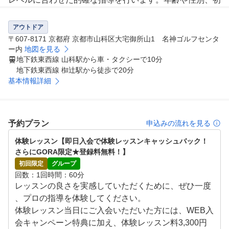
心者、ベテランにかかわらず、効果的なレッスンが受けら
れます。

アウトドア
〒607-8171 京都府 京都市山科区大宅御所山1 名神ゴルフセンタ
3.ゴルフグラブ、ゴルフシューズ無料レンタル

ー内
地図を見る
地下鉄東西線 山科駅から車・タクシーで10分
ゴルフクラブ、ゴルフシューズ、グローブを無料でお貸し
地下鉄東西線 椥辻駅から徒歩で20分
しますので、いつでも気軽にレッスンに来ていただけます
基本情報詳細
。

4.バンカーショットなど多彩な練習が可能

バンカーショットやロングパットなど、設備が充実してる
予約プラン
申込みの流れを見る
ので多彩な練習が可能です。ビデオスイング解析機による
体験レッスン【即日入会で体験レッスンキャッシュバック！
フォームの解析も行っております。

さらにGORA限定★登録料無料！】
初回限定
グループ
5.女性でも安心

回数
1回
時間
60分
72ゴルフクラブは半数以上が女性の会員様なので、女性
レッスンの良さを実感していただくために、ぜひ一度
の方でも安心してゴルフレッスンを受けていただけます。
、プロの指導を体験してください。

シャワールーム、ロッカー完備。

体験レッスン当日にご入会いただいた方には、WEB入
会キャンペーン特典に加え、体験レッスン料3,300円