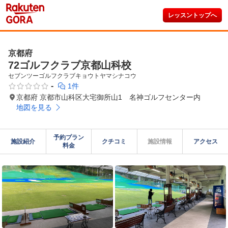
レッスントップへ
京都府
72ゴルフクラブ京都山科校
セブンツーゴルフクラブキョウトヤマシナコウ
-
1件
京都府 京都市山科区大宅御所山1 名神ゴルフセンター内
地図を見る
予約プラン

施設紹介
クチコミ
施設情報
アクセス
料金