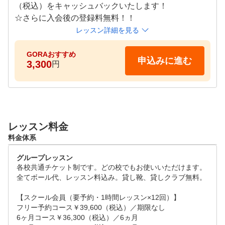
6.京都市内・街半平日は夜10時まで営業

（税込）をキャッシュバックいたします！

72ゴルフクラブは京都市の街ナカ、河原町今出川にあり
☆さらに入会後の登録料無料！！
ます。平日は夜10時まで（京都本校金曜日のみ夜9時まで
レッスン詳細を見る
）営業しておりますので、お勤め帰りでもレッスンに来て
いただけます。
GORAおすすめ
申込みに進む
3,300
円
レッスン料金
料金体系
グループレッスン
各校共通チケット制です。どの校でもお使いいただけます。

全てボール代、レッスン料込み。貸し靴、貸しクラブ無料。

【スクール会員（要予約・1時間レッスン×12回）】

フリー予約コース￥39,600（税込）／期限なし

6ヶ月コース￥36,300（税込）／6ヵ月
